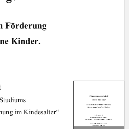
n Förderung  
ne Kinder. 
      
Studiums  
hung im Kindesalter“ 