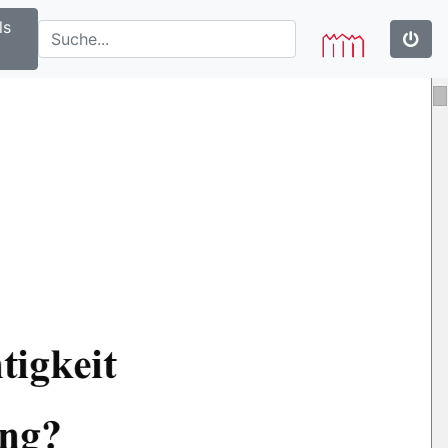
ls
tigkeit     
ung? 