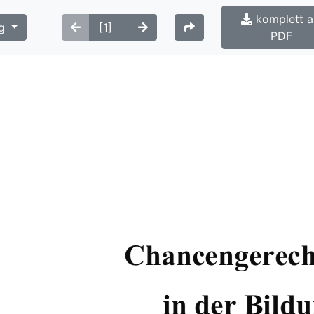
komplett a
g
PDF
          Chancengerech
       in der Bild