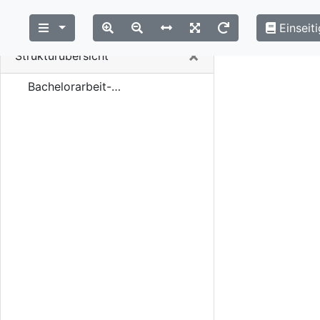
Einseiti
Close
×
Strukturübersicht
Bachelorarbeit-Asmus-2008.pdf