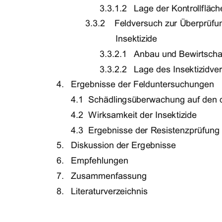
3.3.1.2   Lage der Kontrollfläch
3.3.2    Feldversuch zur Überprüfun
           Insektizide      
3.3.2.1   Anbau und Bewirtscha
3.3.2.2   Lage des Insektizidve
4.   Ergebnisse der Felduntersuchungen 
4.1  Schädlingsüberwachung auf den di
4.2                        Wirksamkeit            der            Insektizid
4.3                        Ergebnisse            der            Resistenz
5.            Diskussion            der            Ergebnisse           
6.            Empfehlungen                                         
7. Zusammenfass
8. Literaturverze