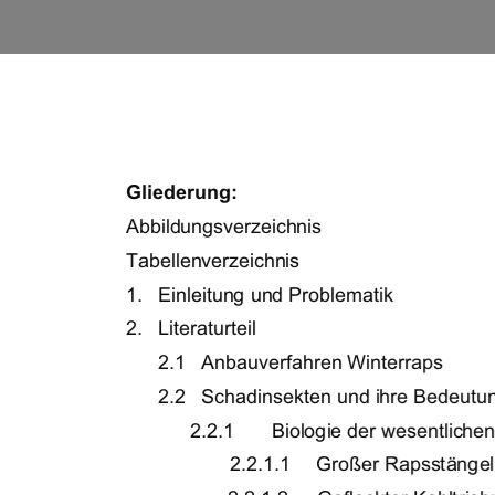
Gliederung: 
Abbildungsverzeichnis                                        
Tabellenverzeichnis                                              
1.            Einleitung            und            Problematik             
2.   Literaturteil   
2.1                                    Anbauverfahren            Winte
2.2   Schadinsekten und ihre Bedeutu
2.2.1       Biologie der wesentliche
       2.2.1.1     Großer Rapsstäng