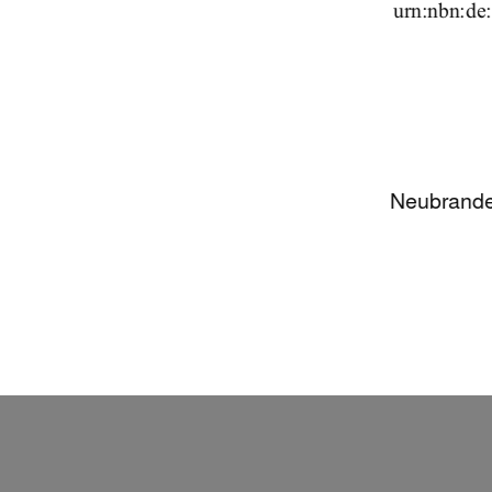
                                    urn
Neubrande