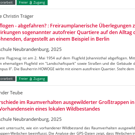
orarbeit
Freier
Zugang
e Christin Träger
logen - abgefahren? : Freiraumplanerische Überlegungen 
rkungen sogenannter autofreier Quartiere auf den Alltag 
nenden, dargestellt an einem Beispiel in Berlin
chule Neubrandenburg, 2025
zte Flugzeug ist am 2. Mai 1954 auf dem Flugfeld Johannisthal abgeflogen. Mitt
m ehemaligen Flugfeld ein "Landschaftspark" sowie Straßen und die Gebäude 
pus II". Die Bauherrin HOWOGE wirbt mit einem autofreien Quartier. Steht dem
orarbeit
Freier
Zugang
nder Teube
rschiede im Raumverhalten ausgewilderter Großtrappen in
Vorhandensein eines lokalen Wildbestandes
chule Neubrandenburg, 2025
beit untersucht, wie ein vorhandener Wildbestand das Raumverhalten ausgewil
appen-Weibchen beeinflusst. Die Analyse der GPS-Daten zeigt, dass Weibchen i