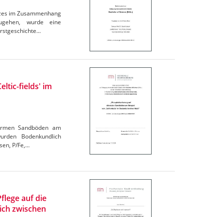
Holzes im Zusammenhang
ugehen, wurde eine
orstgeschichte…
ltic-fields' im
ffarmen Sandböden am
wurden Bodenkundlich
sen, P/Fe,…
flege auf die
ich zwischen