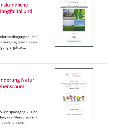
onskundliche
angfalltal und
andortbedingungen des
aziergang sowie einer
rgung ergänzt.…
inderung Natur
 Lebensraum
Wildnispädagogik und
llen, wie Menschen mit
erleben können.…