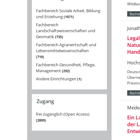
Wildbes
Fachbereich Soziale Arbeit, Bildung
Bachel
und Erziehung
1071
Fachbereich
Jonat
Landschaftswissenschaften und
Geomatik
735
Legal
Natu
Fachbereich Agrarwirtschaft und
Lebensmittelwissenschaften
Handl
710
Hochs
Fachbereich Gesundheit, Pflege,
Management
292
Deutsc
Überna
Andere Einrichtungen
1
Präsenz
Bachel
Zugang
Mede
frei zugänglich (Open Access)
Ein L
2809
der L
Entw