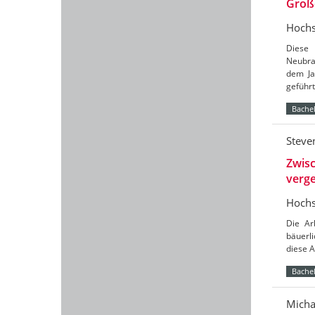
Groß
Hochs
Diese 
Neubra
dem Ja
geführ
Bachel
Steve
Zwisc
verg
Hochs
Die Ar
bäuerli
diese 
Bachel
Micha