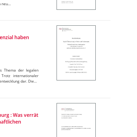
in neu…
enzial haben
as Thema der legalen
Trotz internationaler
entwicklung dar. Die…
urg : Was verrät
aftlichen