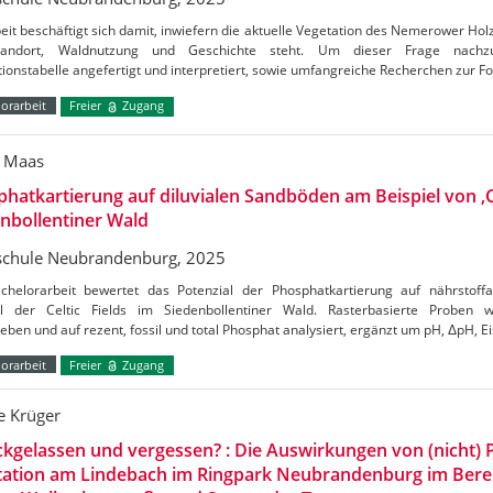
eit beschäftigt sich damit, inwiefern die aktuelle Vegetation des Nemerower 
tandort, Waldnutzung und Geschichte steht. Um dieser Frage nachz
ionstabelle angefertigt und interpretiert, sowie umfangreiche Recherchen zur F
orarbeit
Freier
Zugang
 Maas
hatkartierung auf diluvialen Sandböden am Beispiel von ‚Ce
nbollentiner Wald
chule Neubrandenburg, 2025
chelorarbeit bewertet das Potenzial der Phosphatkartierung auf nährsto
el der Celtic Fields im Siedenbollentiner Wald. Rasterbasierte Proben 
eben und auf rezent, fossil und total Phosphat analysiert, ergänzt um pH, ΔpH, Ei
orarbeit
Freier
Zugang
e Krüger
kgelassen und vergessen? : Die Auswirkungen von (nicht) P
tation am Lindebach im Ringpark Neubrandenburg im Bere