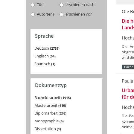
Titel
erschienen nach
Ole 
Autor(en)
erschienen vor
Die h
Land
Sprache
Hochs
Die Ar
Deutsch
2755
Abgren
Englisch
54
wird di
Spanisch
1
Bachel
Paula
Dokumenttyp
Urban
für 
Bachelorarbeit
1915
Masterarbeit
610
Hochs
Diplomarbeit
276
Die Ba
Monographie
6
können
Animal-
Dissertation
1