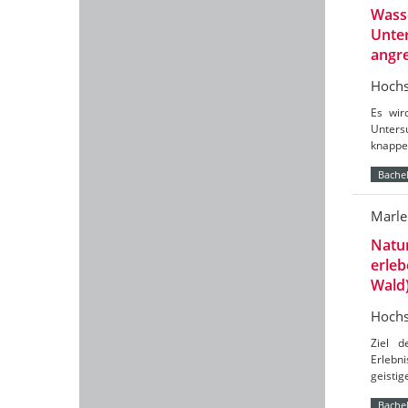
Wasse
Unte
angr
Hochs
Es wir
Unters
knappe
Bachel
Marle
Natu
erleb
Wald
Hochs
Ziel d
Erlebn
geistig
Bachel