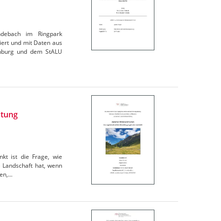
ndebach im Ringpark
ert und mit Daten aus
enburg und dem StALU
htung
kt ist die Frage, wie
e Landschaft hat, wenn
gen,…