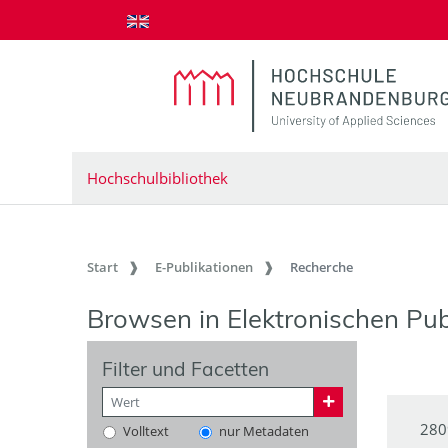
zum Inhalt springen
Hochschulbibliothek
Start
E-Publikationen
Recherche
Browsen in Elektronischen Pub
Filter und Facetten
280
Volltext
nur Metadaten