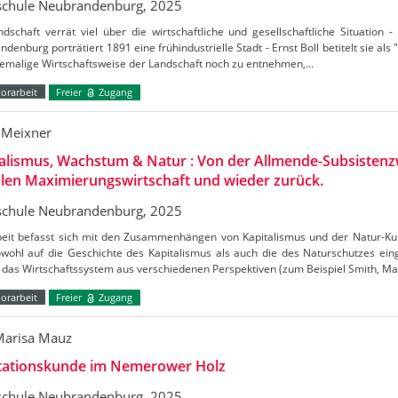
chule Neubrandenburg, 2025
dschaft verrät viel über die wirtschaftliche und gesellschaftliche Situation -
denburg porträtiert 1891 eine frühindustrielle Stadt - Ernst Boll betitelt sie als 
hemalige Wirtschaftsweise der Landschaft noch zu entnehmen,…
orarbeit
Freier
Zugang
 Meixner
alismus, Wachstum & Natur : Von der Allmende-Subsistenzw
len Maximierungswirtschaft und wieder zurück.
chule Neubrandenburg, 2025
beit befasst sich mit den Zusammenhängen von Kapitalismus und der Natur-Kul
owohl auf die Geschichte des Kapitalismus als auch die des Naturschutzes e
das Wirtschaftssystem aus verschiedenen Perspektiven (zum Beispiel Smith, Mar
orarbeit
Freier
Zugang
 Marisa Mauz
tationskunde im Nemerower Holz
chule Neubrandenburg, 2025