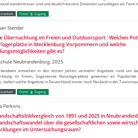
tand standorttreuer sind und deutlich kürzere Distanzen zurücklegen als Tiere 
orarbeit
Freier
Zugang
han Stender
e Übernachtung im Freien und Outdoorsport : Welches Pot
rlagerplätze in Mecklenburg-Vorpommern und welche
ungsmöglichkeiten gibt es?
chule Neubrandenburg, 2025
hlandweit entstehen in den letzten Jahren vermehrt Angebote rund um d
chtung im Freien. Sogenannte Naturlagerplätze gewinnen an Popularität. 
, stellen solche Angebote in Deutschland immer noch Neuland in der Tourismus
orarbeit
Freier
Zugang
a Perkons
andschaftsbildvergleich von 1891 und 2025 in Neubrandenb
andschaftswandel über die gesellschaftlichen sowie wirtsch
icklungen im Untersuchungsraum?