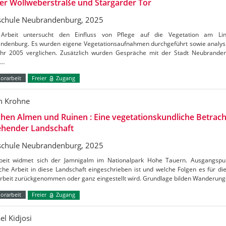
er Wollweberstraße und Stargarder Tor
chule Neubrandenburg, 2025
Arbeit untersucht den Einfluss von Pflege auf die Vegetation am Li
ndenburg. Es wurden eigene Vegetationsaufnahmen durchgeführt sowie analysi
hr 2005 verglichen. Zusätzlich wurden Gespräche mit der Stadt Neubrand
t…
orarbeit
Freier
Zugang
n Krohne
hen Almen und Ruinen : Eine vegetationskundliche Betrac
ehender Landschaft
chule Neubrandenburg, 2025
beit widmet sich der Jamnigalm im Nationalpark Hohe Tauern. Ausgangspun
che Arbeit in diese Landschaft eingeschrieben ist und welche Folgen es für di
Arbeit zurückgenommen oder ganz eingestellt wird. Grundlage bilden Wanderun
orarbeit
Freier
Zugang
el Kidjosi