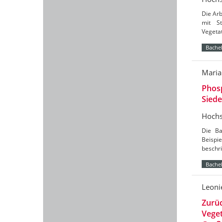
Die Arb
mit S
Vegetat
Bachel
Maria
Phosp
Siede
Hochs
Die Ba
Beispi
beschri
Bachel
Leoni
Zurüc
Vege