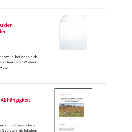
zu den
der
lerweile befinden sich
des Quartiers "Wohnen
 Auto…
 Abhängigkeit
derter und besenderter
n Gebieten mit lokalem