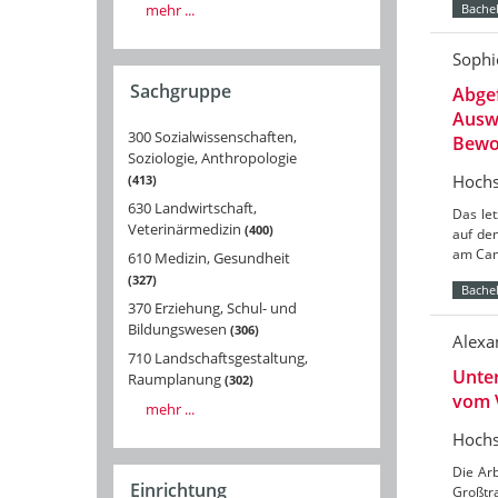
mehr ...
Bachel
Sophi
Sachgruppe
Abgef
Auswi
300 Sozialwissenschaften,
Bewoh
Soziologie, Anthropologie
Hochs
413
630 Landwirtschaft,
Das let
Veterinärmedizin
400
auf de
am Cam
610 Medizin, Gesundheit
327
Bachel
370 Erziehung, Schul- und
Bildungswesen
306
Alexa
710 Landschaftsgestaltung,
Unte
Raumplanung
302
vom 
mehr ...
Hochs
Die Ar
Einrichtung
Großtr