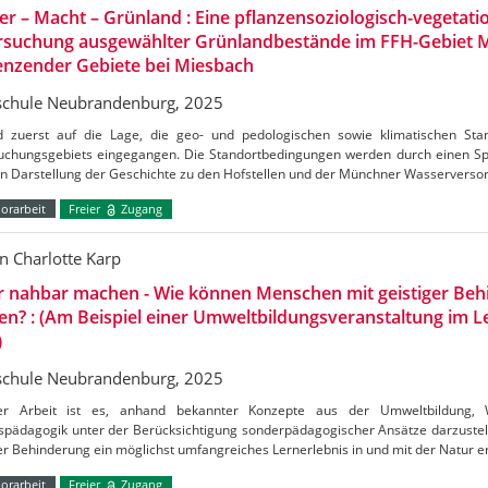
r – Macht – Grünland : Eine pflanzensoziologisch-vegetati
rsuchung ausgewählter Grünlandbestände im FFH-Gebiet M
enzender Gebiete bei Miesbach
chule Neubrandenburg, 2025
d zuerst auf die Lage, die geo- und pedologischen sowie klimatischen St
uchungsgebiets eingegangen. Die Standortbedingungen werden durch einen Sp
n Darstellung der Geschichte zu den Hofstellen und der Münchner Wasserverso
orarbeit
Freier
Zugang
n Charlotte Karp
r nahbar machen - Wie können Menschen mit geistiger Beh
en? : (Am Beispiel einer Umweltbildungsveranstaltung im
)
chule Neubrandenburg, 2025
er Arbeit ist es, anhand bekannter Konzepte aus der Umweltbildung, 
ispädagogik unter der Berücksichtigung sonderpädagogischer Ansätze darzuste
er Behinderung ein möglichst umfangreiches Lernerlebnis in und mit der Natur 
orarbeit
Freier
Zugang