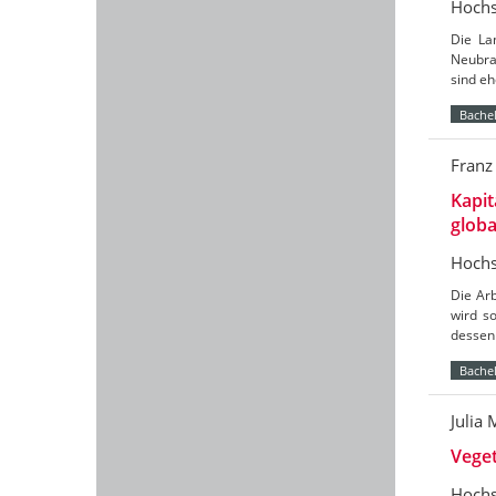
Hochs
Die Lan
Neubran
sind e
Bachel
Franz
Kapit
globa
Hochs
Die Ar
wird s
dessen 
Bachel
Julia
Vege
Hochs