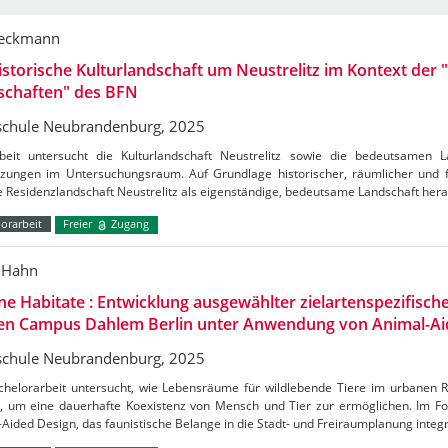
Beckmann
istorische Kulturlandschaft um Neustrelitz im Kontext de
schaften" des BFN
chule Neubrandenburg, 2025
beit untersucht die Kulturlandschaft Neustrelitz sowie die bedeutsamen 
zungen im Untersuchungsraum. Auf Grundlage historischer, räumlicher und 
e Residenzlandschaft Neustrelitz als eigenständige, bedeutsame Landschaft her
orarbeit
Freier
Zugang
 Hahn
e Habitate : Entwicklung ausgewählter zielartenspezifis
den Campus Dahlem Berlin unter Anwendung von Animal-Ai
chule Neubrandenburg, 2025
chelorarbeit untersucht, wie Lebensräume für wildlebende Tiere im urbanen 
, um eine dauerhafte Koexistenz von Mensch und Tier zur ermöglichen. Im Fo
Aided Design, das faunistische Belange in die Stadt- und Freiraumplanung integ