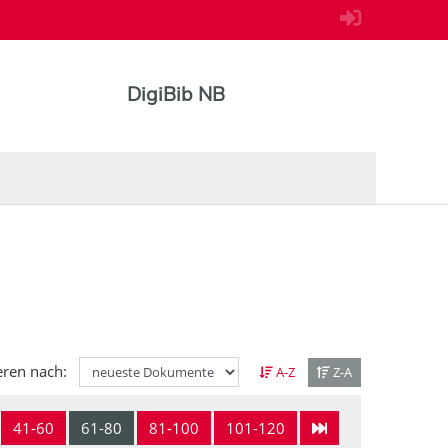
DigiBib NB
eren nach:
A-Z
Z-A
41-60
61-80
81-100
101-120