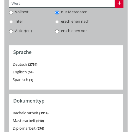
Volltext
nur Metadaten
Titel
erschienen nach
Autor(en)
erschienen vor
Sprache
Deutsch
2754
Englisch
54
Spanisch
1
Dokumenttyp
Bachelorarbeit
1914
Masterarbeit
610
Diplomarbeit
276