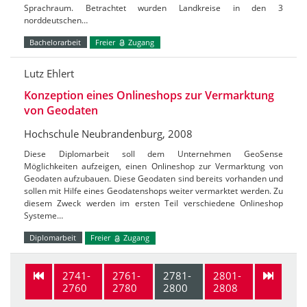
Sprachraum. Betrachtet wurden Landkreise in den 3
norddeutschen…
Bachelorarbeit
Freier
Zugang
Lutz Ehlert
Konzeption eines Onlineshops zur Vermarktung
von Geodaten
Hochschule Neubrandenburg, 2008
Diese Diplomarbeit soll dem Unternehmen GeoSense
Möglichkeiten aufzeigen, einen Onlineshop zur Vermarktung von
Geodaten aufzubauen. Diese Geodaten sind bereits vorhanden und
sollen mit Hilfe eines Geodatenshops weiter vermarktet werden. Zu
diesem Zweck werden im ersten Teil verschiedene Onlineshop
Systeme…
Diplomarbeit
Freier
Zugang
2741-
2761-
2781-
2801-
2760
2780
2800
2808