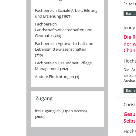
Es sol
Fachbereich Soziale Arbeit, Bildung
Bachel
und Erziehung
1071
Fachbereich
Jenny
Landschaftswissenschaften und
Geomatik
735
Die R
der 
Fachbereich Agrarwirtschaft und
Lebensmittelwissenschaften
Chan
710
Hochs
Fachbereich Gesundheit, Pflege,
Management
292
Die Ar
wirtsc
Andere Einrichtungen
1
Ausbau
Bachel
Zugang
Chris
frei zugänglich (Open Access)
Gesun
2809
Selbs
Hochs