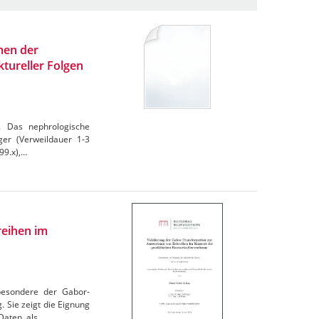
men der
tureller Folgen
. Das nephrologische
ger (Verweildauer 1-3
99.x),…
reihen im
sbesondere der Gabor-
 Sie zeigt die Eignung
Daten, als…