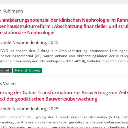
n Kuhlmann
antisierungspotenzial der klinischen Nephrologie im Rah
enhausstrukturreform : Abschätzung finanzieller und struk
ie stationäre Nephrologie
chule Neubrandenburg, 2025
VVG beinhaltet den Auftrag zur Ambulantisierung stationärer Leistungen
ntisierungspotenzial (AP) wurde anhand von Abrechnungsdaten der Kurzlie
weier Kliniken analysiert. Nierenbiopsie (OPS 1-465.0), Katheterimplantation (5-3
arbeit
Freier
Zugang
s Vollert
ierung der Gabor-Transformation zur Auswertung von Zeit
ext der geodätischen Bauwerksüberwachung
chule Neubrandenburg, 2025
beit untersucht die Eignung der Kurzzeit-Fourier-Transformation (STFT), in
rmation, zur Analyse von Zeitreihen in der geodätischen Bauwerksüberwachung.
FT für Messdaten, erhoben durch verschiedene Sensoren, sowohl an simulierten 