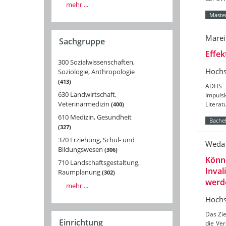
mehr ...
Master
Marei
Sachgruppe
Effek
300 Sozialwissenschaften,
Hochs
Soziologie, Anthropologie
413
ADHS i
630 Landwirtschaft,
Impuls
Veterinärmedizin
Literat
400
610 Medizin, Gesundheit
Bachel
327
370 Erziehung, Schul- und
Weda 
Bildungswesen
306
Könn
710 Landschaftsgestaltung,
Inval
Raumplanung
302
werd
mehr ...
Hochs
Das Zie
Einrichtung
die Ver