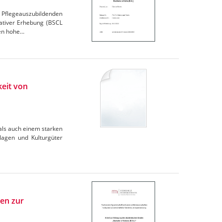
i Pflegeauszubildenden
tativer Erhebung (BSCL
gen hohe…
keit von
 als auch einem starken
lagen und Kulturgüter
ven zur