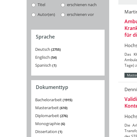
Titel
erschienen nach
Marti
Autor(en)
erschienen vor
Ambul
Krank
für d
Sprache
Hochs
Deutsch
2755
Das KH
Englisch
54
Ambula
Spanisch
Tage) z
1
Master
Dokumenttyp
Denni
Valid
Bachelorarbeit
1915
Kont
Masterarbeit
610
Diplomarbeit
Hochs
276
Monographie
6
Die Ar
Transfo
Dissertation
1
der ST