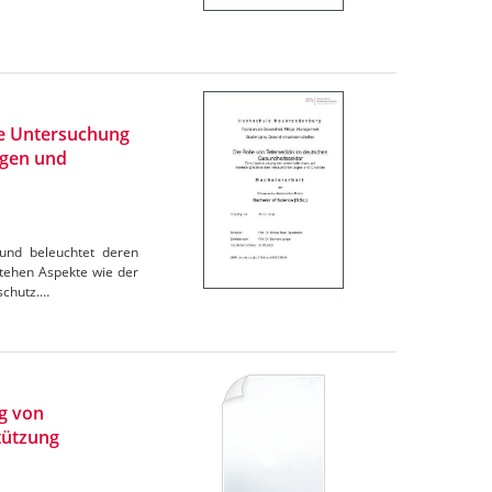
ne Untersuchung
ngen und
 und beleuchtet deren
tehen Aspekte wie der
schutz.…
g von
tützung