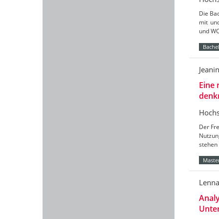
Die Bac
mit un
und WC
Bachel
Jeani
Eine 
denk
Hochs
Der Fre
Nutzun
stehen 
Master
Lenna
Analy
Unter