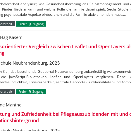
chelorarbeit analysiert, wie Gesundheitsberatung das Selbstmanagement und d
 Kinder fördern kann und welche Rolle die Familie dabei spielt. Sechs Studien 
g psychosoziale Aspekte einbeziehen und die Familie aktiv einbinden muss.…
orarbeit
Freier
Zugang
 Hag Kasem
sorientierter Vergleich zwischen Leaflet und OpenLayers al
ng
chule Neubrandenburg, 2025
m Ziel, das bestehende Geoportal Neubrandenburg zukunftsfähig weiterzuentwic
 die JavaScript-Bibliotheken Leaflet und OpenLayers verglichen. Dabei 
lerfreundlichkeit, Erweiterbarkeit, zentrale Geoportal-Funktionalitäten und Kompa
orarbeit
Freier
Zugang
ine Manthe
tung und Zufriedenheit bei Pflegeauszubildenden mit und
ationshintergrund
chule Neubrandenburg, 2025