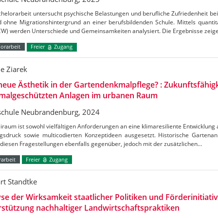
helorarbeit untersucht psychische Belastungen und berufliche Zufriedenheit be
d ohne Migrationshintergrund an einer berufsbildenden Schule. Mittels quanti
W) werden Unterschiede und Gemeinsamkeiten analysiert. Die Ergebnisse zei
orarbeit
Freier
Zugang
ne Ziarek
neue Ästhetik in der Gartendenkmalpflege? : Zukunftsfähig
malgeschützten Anlagen im urbanen Raum
chule Neubrandenburg, 2024
iraum ist sowohl vielfältigen Anforderungen an eine klimaresiliente Entwicklung
gsdruck sowie multicodierten Konzeptideen ausgesetzt. Historische Gartenan
diesen Fragestellungen ebenfalls gegenüber, jedoch mit der zusätzlichen…
arbeit
Freier
Zugang
rt Standtke
se der Wirksamkeit staatlicher Politiken und Förderinitiati
stützung nachhaltiger Landwirtschaftspraktiken