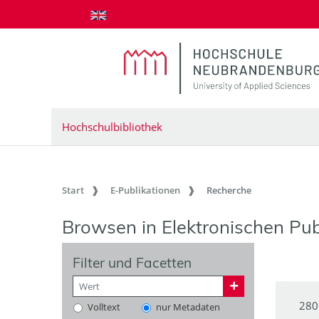
zum Inhalt springen
Hochschulbibliothek
Start
E-Publikationen
Recherche
Browsen in Elektronischen Pub
Filter und Facetten
280
Volltext
nur Metadaten