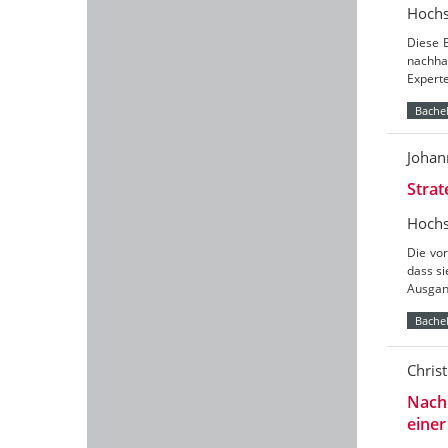
Hochs
Diese B
nachha
Expert
Bachel
Johan
Strat
Hochs
Die vor
dass si
Ausgan
Bachel
Chris
Nachh
einer