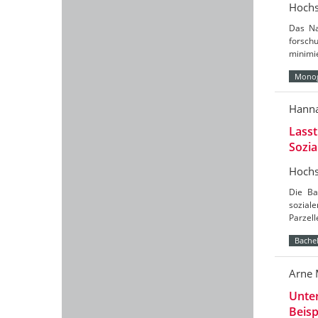
Hochs
Das Na
forsch
minimi
Monog
Hanna
Lasst
Sozi
Hochs
Die Ba
sozial
Parzell
Bachel
Arne 
Unte
Beisp