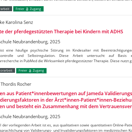
arbeit
Freier
Zugang
ke Karolina Senz
te der pferdegestützten Therapie bei Kindern mit ADHS
chule Neubrandenburg, 2025
st eine häufige psychische Störung im Kindesalter mit Beeinträchtigunge
kontrolle und Selbstregulation. Diese Arbeit untersucht auf Basis e
urrecherche in PubMed die Wirksamkeit pferdegestützter Therapie. Diese nutzt ge
orarbeit
Freier
Zugang
Thordis Rocher
en aus Patient*innenbewertungen auf Jameda Validierungs
idierungsfaktoren in der Ärzt*innen-Patient*innen-Beziehu
en und besteht ein Zusammenhang mit dem Vertrauensverh
chule Neubrandenburg, 2025
l der vorliegenden Arbeit ist es, aus qualitativen sowie quantitativen Online-P
sprachlichung von Validierungs- und Invalidierungsfaktoren im medizinischen Kon