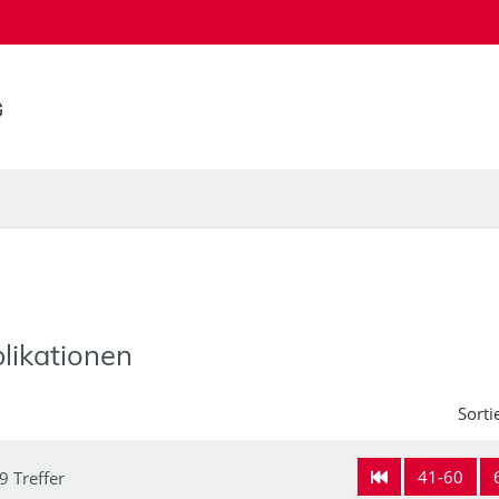
likationen
Sorti
41-60
9 Treffer