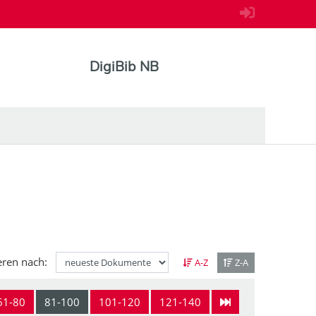
DigiBib NB
eren nach:
A-Z
Z-A
61-80
81-100
101-120
121-140