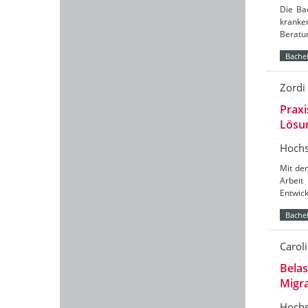
Die Ba
kranker
Beratun
Bachel
Zordi
Praxi
Lösu
Hochs
Mit de
Arbeit
Entwick
Bachel
Carol
Belas
Migr
Hochs