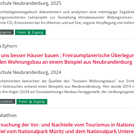
chule Neubrandenburg, 2025
chhaltigkeitstagebuch dokumentiert und analysiert eine mehrtägige Segelexk
ungsorientiertes Lehrprojekt zur Gestaltung klimabewusster Bildungsreisen. 
erte CO₂-Emissionen bei An-/Abreise und auf See, vegane Verpflegung mit hohem
raphie
Freier
Zugang
 Eyhorn
 uns besser Häuser bauen : Freiraumplanerische Überleg
alen Wohnungsbau an einem Beispiel aus Neubrandenburg
chule Neubrandenburg, 2024
chelorarbeit betrachtet die Qualität des "Sozialen Wohnungsbaus" aus Sicht
en Gebrauches anhand eines Beispiels aus Neubrandenburg. Hier wurde 2019 in
e Am Anger 22/24 ein Sozialwohnungs-Neubau fertiggestellt, der siedlungstypol
orarbeit
Freier
Zugang
Matthies
rsuchung der Vor- und Nachteile vom Tourismus in Nation
iel vom Nationalpark Müritz und dem Nationalpark Untere