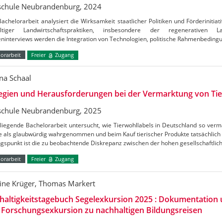
chule Neubrandenburg, 2024
achelorarbeit analysiert die Wirksamkeit staatlicher Politiken und Förderinitia
ltiger Landwirtschaftspraktiken, insbesondere der regenerativen La
eninterviews werden die Integration von Technologien, politische Rahmenbeding
orarbeit
Freier
Zugang
na Schaal
egien und Herausforderungen bei der Vermarktung von Tie
chule Neubrandenburg, 2025
liegende Bachelorarbeit untersucht, wie Tierwohllabels in Deutschland so ver
e als glaubwürdig wahrgenommen und beim Kauf tierischer Produkte tatsächlich 
gspunkt ist die zu beobachtende Diskrepanz zwischen der hohen gesellschaftli
orarbeit
Freier
Zugang
tine Krüger, Thomas Markert
altigkeitstagebuch Segelexkursion 2025 : Dokumentation
 Forschungsexkursion zu nachhaltigen Bildungsreisen