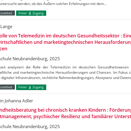
l untersucht werden, ob das Äußern solcher Erfahrungen mit dem…
orarbeit
Freier
Zugang
 Lange
olle von Telemedizin im deutschen Gesundheitssektor : Ei
wirtschaftlichen und marketingtechnischen Herausforderu
cen
chule Neubrandenburg, 2025
beit analysiert die Rolle der Telemedizin im deutschen Gesundheitswesen
haftliche und marketingtechnische Herausforderungen und Chancen. Im Fokus s
 digitaler Infrastrukturen, rechtliche Rahmenbedingungen, Akzeptanz und Daten
orarbeit
Freier
Zugang
tin Johanna Adler
dheitsberatung bei chronisch kranken Kindern : Förderun
tmanagement, psychischer Resilienz und familiärer Unters
chule Neubrandenburg, 2025