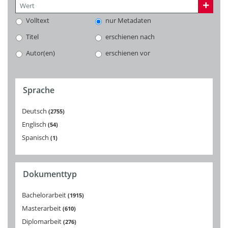
Volltext
nur Metadaten
Titel
erschienen nach
Autor(en)
erschienen vor
Sprache
Deutsch
2755
Englisch
54
Spanisch
1
Dokumenttyp
Bachelorarbeit
1915
Masterarbeit
610
Diplomarbeit
276