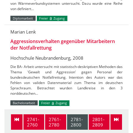
von Wärmeverbundsystemen untersucht. Dazu wurde eine Reihe
von definiert…
Diplomarbeit
Freier
Zugang
Marian Lenk
Aggressionsverhalten gegenüber Mitarbeitern
der Notfallrettung
Hochschule Neubrandenburg, 2008
Die BA- Arbeit untersucht mit statistisch-deskriptiven Methoden das
Thema 'Gewalt und Aggression' gegen Personal der
bundesdeutschen Notfallrettung. Intention des Autors war das
Fehlen von validen Datenmaterial zum Thema im deutschen
Sprachraum. Betrachtet wurden Landkreise in den 3
norddeutschen…
Bachelorarbeit
Freier
Zugang
2741-
2761-
2781-
2801-
2760
2780
2800
2809