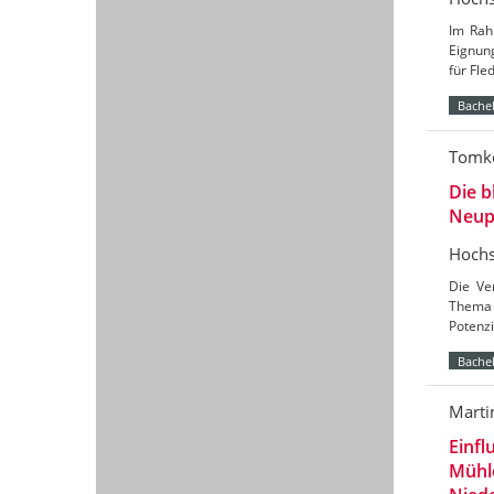
Im Rah
Eignun
für Fl
Bachel
Tomke
Die b
Neup
Hochs
Die Ve
Thema 
Potenzi
Bachel
Marti
Einfl
Mühl