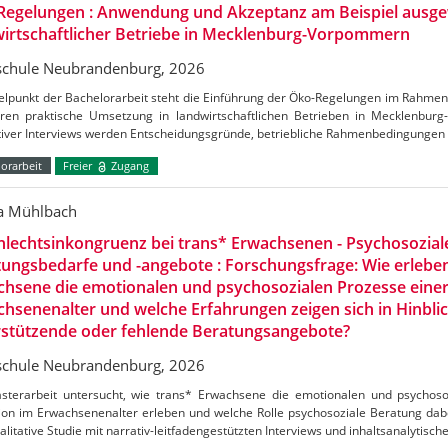
Regelungen : Anwendung und Akzeptanz am Beispiel ausge
irtschaftlicher Betriebe in Mecklenburg-Vorpommern
chule Neubrandenburg, 2026
telpunkt der Bachelorarbeit steht die Einführung der Öko-Regelungen im Rahm
ren praktische Umsetzung in landwirtschaftlichen Betrieben in Mecklenbu
ativer Interviews werden Entscheidungsgründe, betriebliche Rahmenbedingungen
orarbeit
Freier
Zugang
ca Mühlbach
lechtsinkongruenz bei trans* Erwachsenen - Psychosozial
ungsbedarfe und -angebote : Forschungsfrage: Wie erlebe
hsene die emotionalen und psychosozialen Prozesse einer
hsenenalter und welche Erfahrungen zeigen sich in Hinblic
rstützende oder fehlende Beratungsangebote?
chule Neubrandenburg, 2026
sterarbeit untersucht, wie trans* Erwachsene die emotionalen und psychoso
ion im Erwachsenenalter erleben und welche Rolle psychosoziale Beratung dabei
alitative Studie mit narrativ-leitfadengestützten Interviews und inhaltsanalytisch