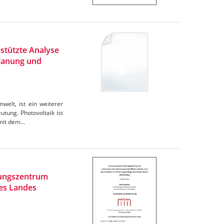
stützte Analyse
Planung und
elt, ist ein weiterer
tung. Photovoltaik ist
omit dem…
rungszentrum
des Landes