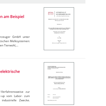
n am Beispiel
derzeuger GmbH unter
atischen Melksystemen:
den Tierwohl,…
elektrische
F-Verfahrensweise zur
le-up vom Labor- zum
industrielle Zwecke.