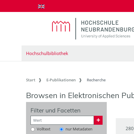
zum Inhalt springen
Hochschulbibliothek
Start
E-Publikationen
Recherche
Browsen in Elektronischen Pub
Filter und Facetten
280
Volltext
nur Metadaten