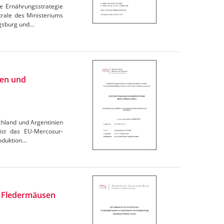
e Ernährungsstrategie
trale des Ministeriums
igsburg und…
ien und
chland und Argentinien
 ist das EU-Mercosur-
oduktion…
n Fledermäusen