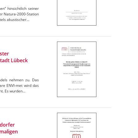
“ hinsichtlich seiner
r Natura-2000-Station
els akustischer…
ster
tadt Lübeck
andels nehmen zu. Das
are ENVI-met wird das
cht. Es wurden…
ndorfer
maligen