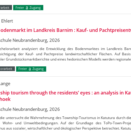
arbeit
Freier
Zugang
 Ehlert
odenmarkt im Landkreis Barnim : Kauf- und Pachtpreisent
chule Neubrandenburg, 2026
chelorarbeit analysiert die Entwicklung des Bodenmarktes im Landkreis Ba
ichtigung der Kauf- und Pachtpreise landwirtschaftlicher Flächen. Auf Basis 
aler Grundstücksmarktberichte und eines hedonischen Modells werden regional
orarbeit
Freier
Zugang
Lange
hip tourism through the residents’ eyes : an analysis in Ka
hoek
chule Neubrandenburg, 2026
udie untersucht die Wahrnehmung des Township-Tourismus in Katutura durch di
e Wohn- und Umweltbedingungen. Auf der Grundlage des ToPo-Town-Projek
us aus sozialer, wirtschaftlicher und ökologischer Perspektive betrachtet. Katutu