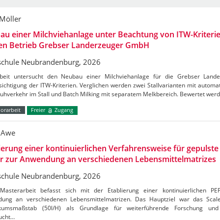
 Möller
u einer Milchviehanlage unter Beachtung von ITW-Kriterie
den Betrieb Grebser Landerzeuger GmbH
chule Neubrandenburg, 2026
beit untersucht den Neubau einer Milchviehanlage für die Grebser Lan
ichtigung der ITW-Kriterien. Verglichen werden zwei Stallvarianten mit autom
Kuhverkehr im Stall und Batch Milking mit separatem Melkbereich. Bewertet wer
orarbeit
Freier
Zugang
 Awe
ierung einer kontinuierlichen Verfahrensweise für gepulste 
er zur Anwendung an verschiedenen Lebensmittelmatrizes
chule Neubrandenburg, 2026
Masterarbeit befasst sich mit der Etablierung einer kontinuierlichen PE
ung an verschiedenen Lebensmittelmatrizen. Das Hauptziel war das Sca
kumsmaßstab (50l/H) als Grundlage für weiterführende Forschung und 
ucht…