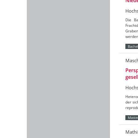
Nied
Hochs
Die Ba
Frach
Graben
werde
Bachel
Masch
Persp
gesel
Hochs
Hetero
der sic
reprod
Master
Mathi