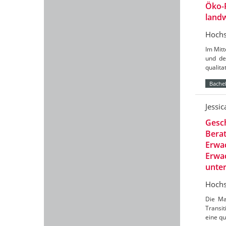
Öko-
landw
Hochs
Im Mit
und de
qualit
Bachel
Jessi
Gesch
Berat
Erwac
Erwac
unte
Hochs
Die Ma
Transit
eine qu