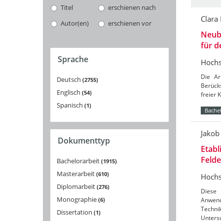
Titel
erschienen nach
Clara
Autor(en)
erschienen vor
Neuba
für 
Sprache
Hochs
Die Ar
Deutsch
2755
Berücks
Englisch
54
freier 
Spanisch
1
Bachel
Jakob
Dokumenttyp
Etabl
Feld
Bachelorarbeit
1915
Masterarbeit
610
Hochs
Diplomarbeit
276
Diese 
Monographie
6
Anwend
Techni
Dissertation
1
Unters