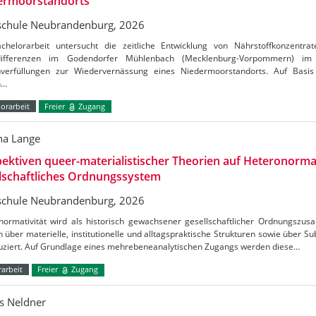
ermoorstandorts
chule Neubrandenburg, 2026
chelorarbeit untersucht die zeitliche Entwicklung von Nährstoffkonzentrat
tdifferenzen im Godendorfer Mühlenbach (Mecklenburg-Vorpommern) 
verfüllungen zur Wiedervernässung eines Niedermoorstandorts. Auf Basis
n…
orarbeit
Freier
Zugang
a Lange
ektiven queer-materialistischer Theorien auf Heteronormat
lschaftliches Ordnungssystem
chule Neubrandenburg, 2026
normativität wird als historisch gewachsener gesellschaftlicher Ordnungszus
h über materielle, institutionelle und alltagspraktische Strukturen sowie über S
uziert. Auf Grundlage eines mehrebeneanalytischen Zugangs werden diese…
arbeit
Freier
Zugang
s Neldner