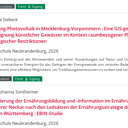
orarbeit
Freier
Zugang
a Siebeck
ing-Photovoltaik in Mecklenburg-Vorpommern : Eine GIS-ge
Eignung künstlicher Gewässer im Kontext raumbezogener 
gischer Restriktionen
chule Neubrandenburg, 2026
m Hintergrund des Klimawandels und seiner Auswirkungen auf Natur und Umw
 erneuerbarer Energien für das Gelingen der Energiewende von zentraler Bedeu
bereits eine effektive Möglichkeit, um Treibhausgasemissionen zu senken und s
arbeit
Freier
Zugang
Johanna Sontheimer
uierung der Ernährungsbildung und -information im Ernäh
erer Neckar nach den Leitsätzen der Ernährungsstrategie 
n-Württemberg : EBIN-Studie
chule Neubrandenburg, 2026