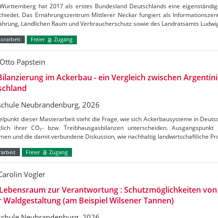
Württemberg hat 2017 als erstes Bundesland Deutschlands eine eigenständig
chiedet. Das Ernährungszentrum Mittlerer Neckar fungiert als Informationszen
nährung, Ländlichen Raum und Verbraucherschutz sowie des Landratsamts Ludw
orarbeit
Freier
Zugang
Otto Papstein
ilanzierung im Ackerbau - ein Vergleich zwischen Argentin
schland
chule Neubrandenburg, 2026
elpunkt dieser Masterarbeit steht die Frage, wie sich Ackerbausysteme in Deuts
htlich ihrer CO₂- bzw. Treibhausgasbilanzen unterscheiden. Ausgangspunkt
en und die damit verbundene Diskussion, wie nachhaltig landwirtschaftliche Pr
arbeit
Freier
Zugang
Carolin Vogler
Lebensraum zur Verantwortung : Schutzmöglichkeiten vo
r Waldgestaltung (am Beispiel Wilsener Tannen)
chule Neubrandenburg, 2026