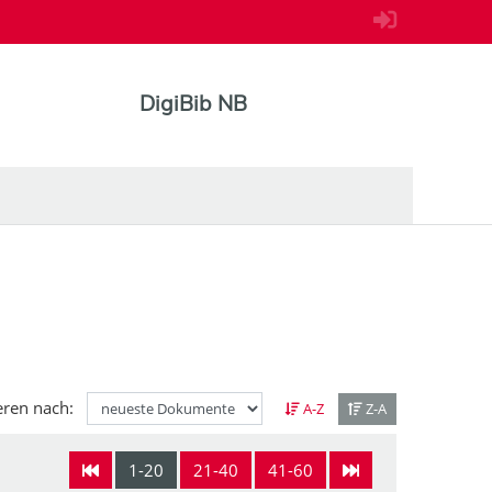
DigiBib NB
eren nach:
A-Z
Z-A
1-20
21-40
41-60