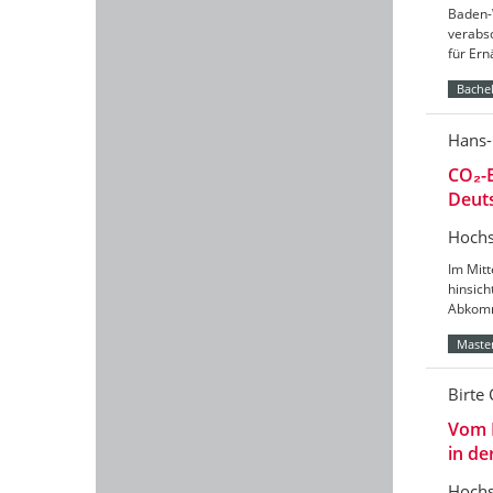
Baden-
verabs
für Er
Bachel
Hans-
CO₂-B
Deut
Hochs
Im Mitt
hinsic
Abkomm
Master
Birte 
Vom 
in de
Hochs