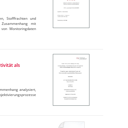
en, Stofffrachten und
im Zusammenhang mit
 von Monitoringdaten
ivität als
ammenhang analysiert,
ubjektivierungsprozesse