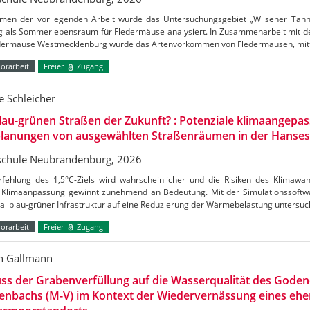
men der vorliegenden Arbeit wurde das Untersuchungsgebiet „Wilsener Tannen
g als Sommerlebensraum für Fledermäuse analysiert. In Zusammenarbeit mit de
edermäuse Westmecklenburg wurde das Artenvorkommen von Fledermäusen, mitt
orarbeit
Freier
Zugang
 Schleicher
lau-grünen Straßen der Zukunft? : Potenziale klimaangepas
lanungen von ausgewählten Straßenräumen in der Hanses
chule Neubrandenburg, 2026
rfehlung des 1,5°C-Ziels wird wahrscheinlicher und die Risiken des Klimaw
Klimaanpassung gewinnt zunehmend an Bedeutung. Mit der Simulationssoftw
al blau-grüner Infrastruktur auf eine Reduzierung der Wärmebelastung untersu
orarbeit
Freier
Zugang
n Gallmann
uss der Grabenverfüllung auf die Wasserqualität des Gode
enbachs (M-V) im Kontext der Wiedervernässung eines ehe