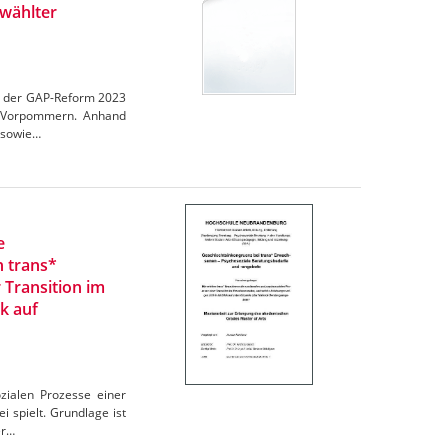
wählter
en der GAP-Reform 2023
rg-Vorpommern. Anhand
 sowie…
e
n trans*
 Transition im
k auf
zialen Prozesse einer
 spielt. Grundlage ist
er…