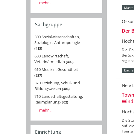
mehr ...
Master
Oskar
Sachgruppe
Der B
300 Sozialwissenschaften,
Hochs
Soziologie, Anthropologie
413
Die Ba
Berücks
630 Landwirtschaft,
region
Veterinärmedizin
400
610 Medizin, Gesundheit
Bachel
327
370 Erziehung, Schul- und
Nele 
Bildungswesen
306
Towns
710 Landschaftsgestaltung,
Wind
Raumplanung
302
mehr ...
Hochs
Die St
auf di
Tourism
Einrichtung