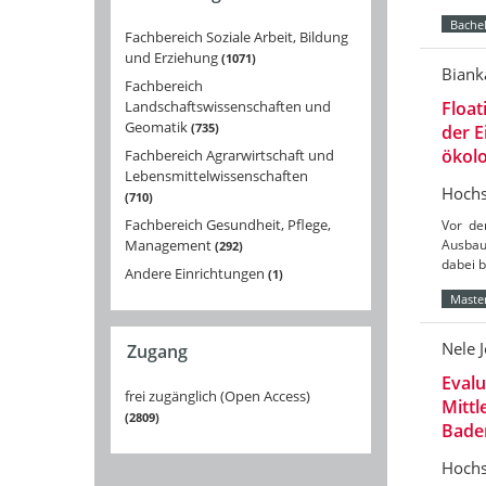
Bachel
Fachbereich Soziale Arbeit, Bildung
und Erziehung
1071
Biank
Fachbereich
Landschaftswissenschaften und
Float
Geomatik
735
der 
ökolo
Fachbereich Agrarwirtschaft und
Lebensmittelwissenschaften
Hochs
710
Fachbereich Gesundheit, Pflege,
Vor de
Management
Ausbau
292
dabei 
Andere Einrichtungen
1
Master
Nele 
Zugang
Eval
frei zugänglich (Open Access)
Mittl
2809
Bade
Hochs