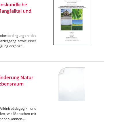
onskundliche
angfalltal und
andortbedingungen des
aziergang sowie einer
rgung ergänzt.…
inderung Natur
 Lebensraum
Wildnispädagogik und
llen, wie Menschen mit
erleben können.…