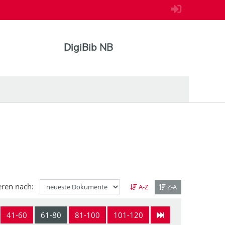
DigiBib NB
eren nach:
A-Z
Z-A
41-60
61-80
81-100
101-120