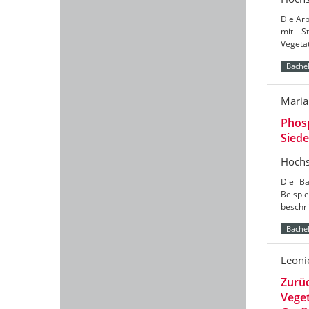
Die Arb
mit S
Vegetat
Bachel
Maria
Phosp
Siede
Hochs
Die Ba
Beispi
beschri
Bachel
Leoni
Zurüc
Vege