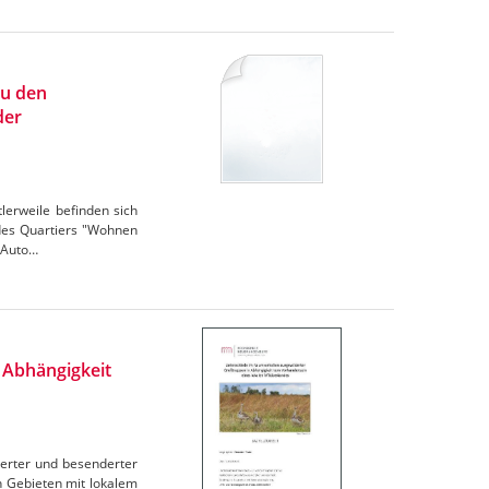
zu den
der
lerweile befinden sich
des Quartiers "Wohnen
 Auto…
 Abhängigkeit
derter und besenderter
n Gebieten mit lokalem