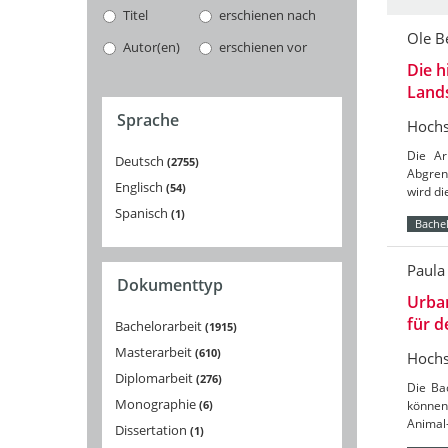
Titel
erschienen nach
Ole 
Autor(en)
erschienen vor
Die h
Land
Sprache
Hochs
Die Ar
Deutsch
2755
Abgren
Englisch
54
wird di
Spanisch
1
Bachel
Paula
Dokumenttyp
Urban
für 
Bachelorarbeit
1915
Masterarbeit
610
Hochs
Diplomarbeit
276
Die Ba
Monographie
6
können
Animal-
Dissertation
1