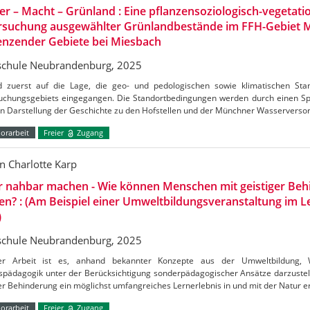
r – Macht – Grünland : Eine pflanzensoziologisch-vegetati
rsuchung ausgewählter Grünlandbestände im FFH-Gebiet M
enzender Gebiete bei Miesbach
chule Neubrandenburg, 2025
d zuerst auf die Lage, die geo- und pedologischen sowie klimatischen St
uchungsgebiets eingegangen. Die Standortbedingungen werden durch einen Sp
n Darstellung der Geschichte zu den Hofstellen und der Münchner Wasserverso
orarbeit
Freier
Zugang
n Charlotte Karp
r nahbar machen - Wie können Menschen mit geistiger Beh
en? : (Am Beispiel einer Umweltbildungsveranstaltung im
)
chule Neubrandenburg, 2025
er Arbeit ist es, anhand bekannter Konzepte aus der Umweltbildung, 
ispädagogik unter der Berücksichtigung sonderpädagogischer Ansätze darzuste
er Behinderung ein möglichst umfangreiches Lernerlebnis in und mit der Natur 
orarbeit
Freier
Zugang