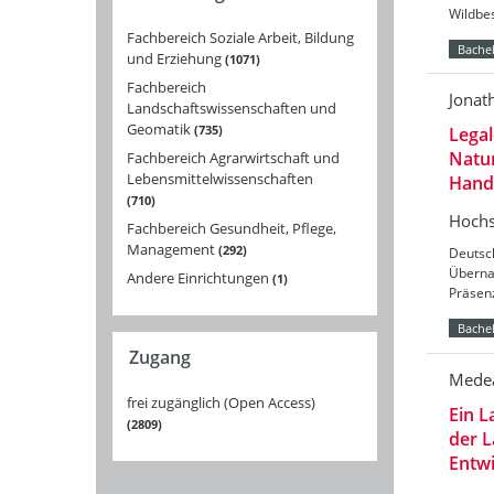
Wildbes
Fachbereich Soziale Arbeit, Bildung
Bachel
und Erziehung
1071
Fachbereich
Jonat
Landschaftswissenschaften und
Geomatik
735
Legal
Natu
Fachbereich Agrarwirtschaft und
Lebensmittelwissenschaften
Handl
710
Hochs
Fachbereich Gesundheit, Pflege,
Management
292
Deutsc
Überna
Andere Einrichtungen
1
Präsenz
Bachel
Zugang
Mede
frei zugänglich (Open Access)
Ein L
2809
der L
Entw