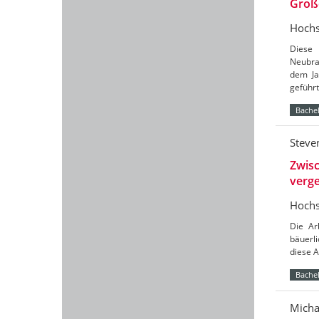
Groß
Hochs
Diese 
Neubra
dem Ja
geführ
Bachel
Steve
Zwisc
verg
Hochs
Die Ar
bäuerli
diese 
Bachel
Micha