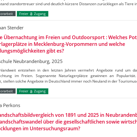
tand standorttreuer sind und deutlich kürzere Distanzen zurücklegen als Tiere 
orarbeit
Freier
Zugang
han Stender
e Übernachtung im Freien und Outdoorsport : Welches Pot
rlagerplätze in Mecklenburg-Vorpommern und welche
ungsmöglichkeiten gibt es?
chule Neubrandenburg, 2025
hlandweit entstehen in den letzten Jahren vermehrt Angebote rund um d
chtung im Freien. Sogenannte Naturlagerplätze gewinnen an Popularität. 
, stellen solche Angebote in Deutschland immer noch Neuland in der Tourismus
orarbeit
Freier
Zugang
a Perkons
andschaftsbildvergleich von 1891 und 2025 in Neubrandenb
andschaftswandel über die gesellschaftlichen sowie wirtsch
icklungen im Untersuchungsraum?