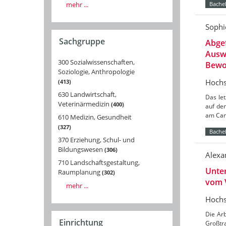
mehr ...
Bachel
Sophi
Sachgruppe
Abgef
Auswi
300 Sozialwissenschaften,
Bewoh
Soziologie, Anthropologie
Hochs
413
630 Landwirtschaft,
Das let
Veterinärmedizin
400
auf de
am Cam
610 Medizin, Gesundheit
327
Bachel
370 Erziehung, Schul- und
Bildungswesen
306
Alexa
710 Landschaftsgestaltung,
Unte
Raumplanung
302
vom 
mehr ...
Hochs
Die Ar
Einrichtung
Großtr