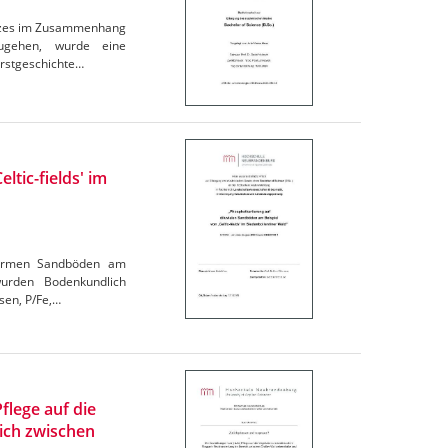
Holzes im Zusammenhang
ugehen, wurde eine
orstgeschichte…
ltic-fields' im
ffarmen Sandböden am
wurden Bodenkundlich
sen, P/Fe,…
flege auf die
ich zwischen