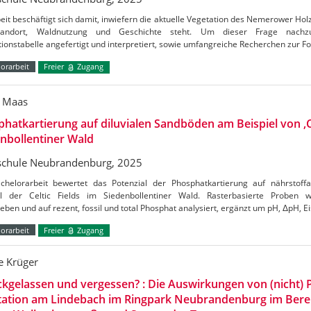
eit beschäftigt sich damit, inwiefern die aktuelle Vegetation des Nemerower 
tandort, Waldnutzung und Geschichte steht. Um dieser Frage nachz
ionstabelle angefertigt und interpretiert, sowie umfangreiche Recherchen zur F
orarbeit
Freier
Zugang
 Maas
hatkartierung auf diluvialen Sandböden am Beispiel von ‚Ce
nbollentiner Wald
chule Neubrandenburg, 2025
chelorarbeit bewertet das Potenzial der Phosphatkartierung auf nährsto
el der Celtic Fields im Siedenbollentiner Wald. Rasterbasierte Proben 
eben und auf rezent, fossil und total Phosphat analysiert, ergänzt um pH, ΔpH, Ei
orarbeit
Freier
Zugang
e Krüger
kgelassen und vergessen? : Die Auswirkungen von (nicht) P
tation am Lindebach im Ringpark Neubrandenburg im Bere