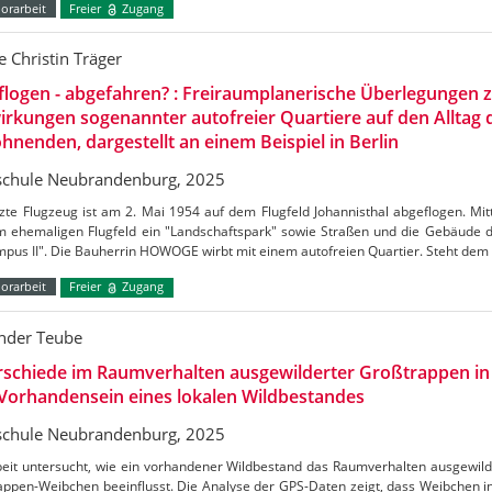
orarbeit
Freier
Zugang
e Christin Träger
logen - abgefahren? : Freiraumplanerische Überlegungen 
rkungen sogenannter autofreier Quartiere auf den Alltag 
nenden, dargestellt an einem Beispiel in Berlin
chule Neubrandenburg, 2025
zte Flugzeug ist am 2. Mai 1954 auf dem Flugfeld Johannisthal abgeflogen. Mitt
m ehemaligen Flugfeld ein "Landschaftspark" sowie Straßen und die Gebäude 
pus II". Die Bauherrin HOWOGE wirbt mit einem autofreien Quartier. Steht dem
orarbeit
Freier
Zugang
nder Teube
rschiede im Raumverhalten ausgewilderter Großtrappen in
Vorhandensein eines lokalen Wildbestandes
chule Neubrandenburg, 2025
beit untersucht, wie ein vorhandener Wildbestand das Raumverhalten ausgewil
appen-Weibchen beeinflusst. Die Analyse der GPS-Daten zeigt, dass Weibchen i