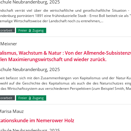
chule Neubrandenburg, 2025
dschaft verrät viel über die wirtschaftliche und gesellschaftliche Situation -
denburg porträtiert 1891 eine frühindustrielle Stadt - Ernst Boll betitelt sie als 
hemalige Wirtschaftsweise der Landschaft noch zu entnehmen,…
orarbeit
Freier
Zugang
 Meixner
alismus, Wachstum & Natur : Von der Allmende-Subsistenzw
len Maximierungswirtschaft und wieder zurück.
chule Neubrandenburg, 2025
beit befasst sich mit den Zusammenhängen von Kapitalismus und der Natur-Kul
owohl auf die Geschichte des Kapitalismus als auch die des Naturschutzes e
das Wirtschaftssystem aus verschiedenen Perspektiven (zum Beispiel Smith, Mar
orarbeit
Freier
Zugang
 Marisa Mauz
tationskunde im Nemerower Holz
chule Neubrandenburg, 2025