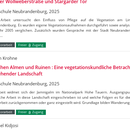
er Wollweberstraße und Stargarder Tor
chule Neubrandenburg, 2025
Arbeit untersucht den Einfluss von Pflege auf die Vegetation am Li
ndenburg. Es wurden eigene Vegetationsaufnahmen durchgeführt sowie analysi
hr 2005 verglichen. Zusätzlich wurden Gespräche mit der Stadt Neubrand
t…
orarbeit
Freier
Zugang
n Krohne
hen Almen und Ruinen : Eine vegetationskundliche Betrac
ehender Landschaft
chule Neubrandenburg, 2025
beit widmet sich der Jamnigalm im Nationalpark Hohe Tauern. Ausgangspun
che Arbeit in diese Landschaft eingeschrieben ist und welche Folgen es für di
Arbeit zurückgenommen oder ganz eingestellt wird. Grundlage bilden Wanderun
orarbeit
Freier
Zugang
el Kidjosi