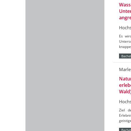
Wasse
Unte
angr
Hochs
Es wir
Unters
knappe
Bachel
Marle
Natu
erleb
Wald
Hochs
Ziel d
Erlebn
geistig
Bachel