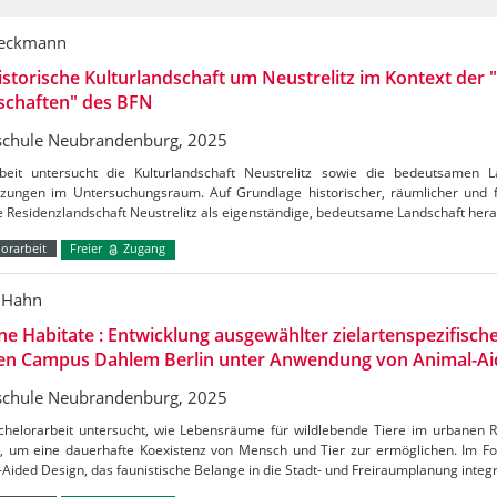
Beckmann
istorische Kulturlandschaft um Neustrelitz im Kontext de
schaften" des BFN
chule Neubrandenburg, 2025
beit untersucht die Kulturlandschaft Neustrelitz sowie die bedeutsamen 
zungen im Untersuchungsraum. Auf Grundlage historischer, räumlicher und 
e Residenzlandschaft Neustrelitz als eigenständige, bedeutsame Landschaft her
orarbeit
Freier
Zugang
 Hahn
e Habitate : Entwicklung ausgewählter zielartenspezifis
den Campus Dahlem Berlin unter Anwendung von Animal-Ai
chule Neubrandenburg, 2025
chelorarbeit untersucht, wie Lebensräume für wildlebende Tiere im urbanen 
, um eine dauerhafte Koexistenz von Mensch und Tier zur ermöglichen. Im Fo
Aided Design, das faunistische Belange in die Stadt- und Freiraumplanung integ