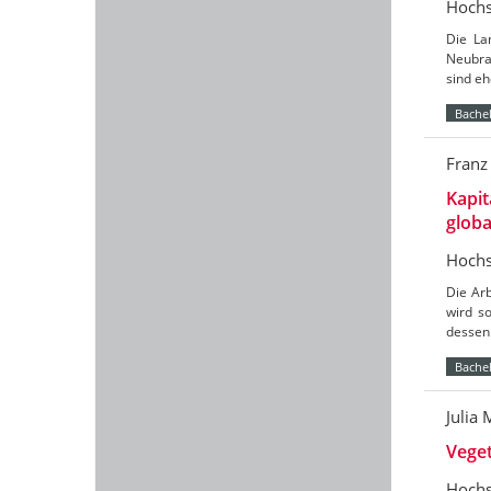
Hochs
Die Lan
Neubran
sind e
Bachel
Franz
Kapit
globa
Hochs
Die Ar
wird s
dessen 
Bachel
Julia
Vege
Hochs