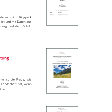
ndebach im Ringpark
ert und mit Daten aus
enburg und dem StALU
htung
kt ist die Frage, wie
e Landschaft hat, wenn
gen,…