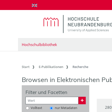
zum Inhalt springen
Hochschulbibliothek
Start
E-Publikationen
Recherche
Browsen in Elektronischen Pub
Filter und Facetten
280
Volltext
nur Metadaten