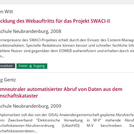
en Witt
cklung des Webauftritts für das Projekt SWACI-II
chule Neubrandenburg, 2008
ternetpräsenz des SWACI-Projektes erhält durch den Einsatz des Content-Man
nktionalitäten. Spezielle Redakteure können besser und schneller fachliche Inf
ldete Nutzer sind gegenüber dem EOWEB authentifiziert und erhalten durch ei
on…
orarbeit
Freier
Zugang
g Gentz
mneutraler automatisierter Abruf von Daten aus dem
nschaftskataster
chule Neubrandenburg, 2009
Diplomarbeit soll das von der GISAL-Anwendergemeinschaft geplante Abrufverfa
em Zweckverband "Elektronische Verwaltung in M-V" stehende Abruf
nschaftskataster-Abrufverordnung (LiKatAVO) M-V beschreiben.
schaftskatasterdaten…