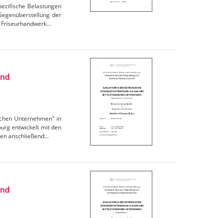
pezifische Belastungen
Gegenüberstellung der
s Friseurhandwerk…
und
ischen Unternehmen" in
rg entwickelt mit den
den anschließend…
und