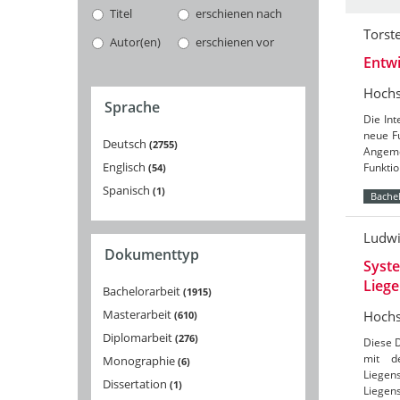
Titel
erschienen nach
Torst
Autor(en)
erschienen vor
Entwi
Hochs
Sprache
Die In
neue Fu
Deutsch
2755
Angeme
Englisch
Funkti
54
Spanisch
1
Bachel
Ludwi
Dokumenttyp
Syste
Liege
Bachelorarbeit
1915
Masterarbeit
Hochs
610
Diplomarbeit
276
Diese 
mit d
Monographie
6
Liege
Dissertation
1
Liegen