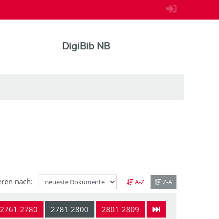
DigiBib NB
eren nach:
A-Z
Z-A
2761-2780
2781-2800
2801-2809