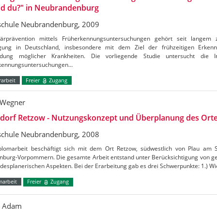
nd du?" in Neubrandenburg
chule Neubrandenburg, 2009
ärprävention mittels Früherkennungsuntersuchungen gehört seit langem zu
gung in Deutschland, insbesondere mit dem Ziel der frühzeitigen Erken
dung möglicher Krankheiten. Die vorliegende Studie untersucht die 
kennungsuntersuchungen…
arbeit
Freier
Zugang
 Wegner
ldorf Retzow - Nutzungskonzept und Überplanung des Ort
chule Neubrandenburg, 2008
plomarbeit beschäftigt sich mit dem Ort Retzow, südwestlich von Plau am
nburg-Vorpommern. Die gesamte Arbeit entstand unter Berücksichtigung von ges
desplanerischen Aspekten. Bei der Erarbeitung gab es drei Schwerpunkte: 1.) Wie
marbeit
Freier
Zugang
o Adam