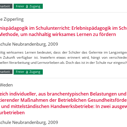
marbeit
Freier
Zugang
ne Zipperling
nispädagogik im Schulunterricht: Erlebnispädagogik im Schu
Methode, um nachhaltig wirksames Lernen zu fördern
chule Neubrandenburg, 2009
ltig wirksames Lernen bedeutet, dass der Schüler das Gelernte im Langzeitge
in Zukunft verfügbar ist. Inwiefern etwas erinnert wird, hängt von verschie
uellen Verarbeitung und Lernvorlieben ab. Doch das ist in der Schule nur einges
marbeit
Freier
Zugang
 Weden
eich individueller, aus branchentypischen Belastungen u
ltierender Maßnahmen der Betrieblichen Gesundheitsförde
- und mittelständischen Handwerksbetriebe: In zwei ausge
urbetrieben
chule Neubrandenburg, 2009