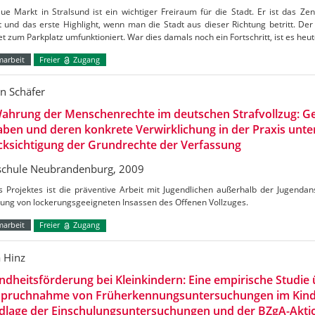
e Markt in Stralsund ist ein wichtiger Freiraum für die Stadt. Er ist das Ze
t und das erste Highlight, wenn man die Stadt aus dieser Richtung betritt. De
et zum Parkplatz umfunktioniert. War dies damals noch ein Fortschritt, ist es heu
marbeit
Freier
Zugang
in Schäfer
ahrung der Menschenrechte im deutschen Strafvollzug: Ge
ben und deren konkrete Verwirklichung in der Praxis unte
ksichtigung der Grundrechte der Verfassung
chule Neubrandenburg, 2009
s Projektes ist die präventive Arbeit mit Jugendlichen außerhalb der Jugendans
dung von lockerungsgeeigneten Insassen des Offenen Vollzuges.
marbeit
Freier
Zugang
a Hinz
dheitsförderung bei Kleinkindern: Eine empirische Studie 
spruchnahme von Früherkennungsuntersuchungen im Kinde
dlage der Einschulungsuntersuchungen und der BZgA-Aktio