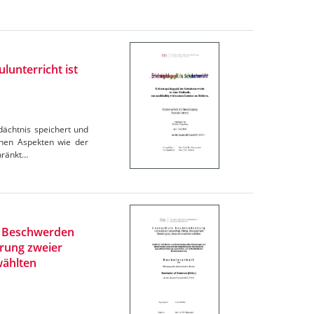
lunterricht ist
dächtnis speichert und
denen Aspekten wie der
chränkt…
nd Beschwerden
rung zweier
wählten