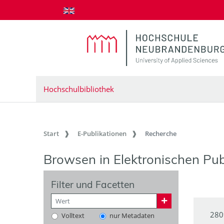
zum Inhalt springen
Hochschulbibliothek
Start
E-Publikationen
Recherche
Browsen in Elektronischen Pub
Filter und Facetten
280
Volltext
nur Metadaten