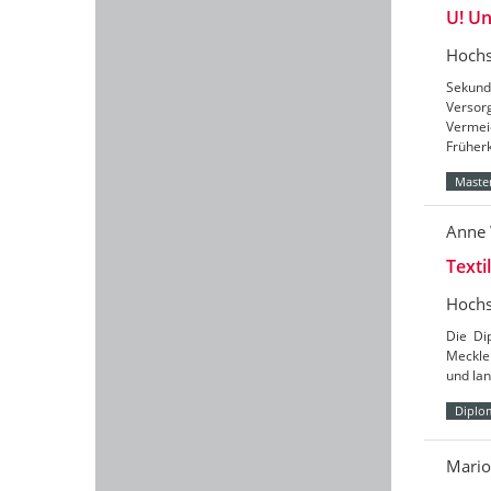
U! U
Hochs
Sekund
Versor
Vermei
Früher
Master
Anne
Texti
Hochs
Die Di
Meckle
und lan
Diplo
Mari