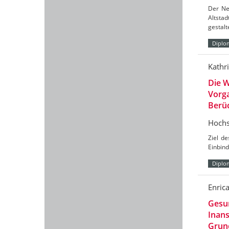
Der Neu
Altstad
gestalt
Diplo
Kathr
Die W
Vorga
Berüc
Hochs
Ziel de
Einbin
Diplo
Enric
Gesun
Inan
Grun