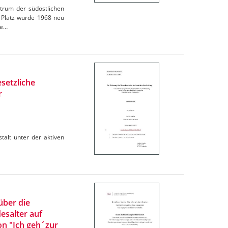
ntrum der südöstlichen
r Platz wurde 1968 neu
te…
setzliche
r
talt unter der aktiven
über die
salter auf
n "Ich geh´zur