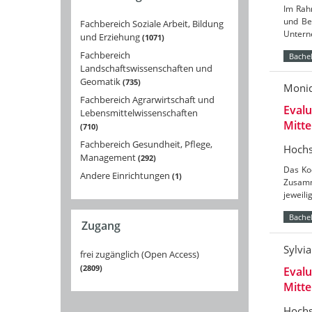
Im Rahm
und Be
Fachbereich Soziale Arbeit, Bildung
Untern
und Erziehung
1071
Fachbereich
Bachel
Landschaftswissenschaften und
Geomatik
735
Moni
Fachbereich Agrarwirtschaft und
Evalu
Lebensmittelwissenschaften
Mitt
710
Fachbereich Gesundheit, Pflege,
Hochs
Management
292
Das Koo
Andere Einrichtungen
1
Zusamm
jeweil
Bachel
Zugang
Sylvi
frei zugänglich (Open Access)
2809
Evalu
Mitt
Hochs