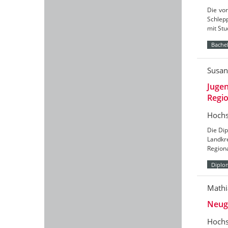
Die vor
Schlepp
mit St
Bachel
Susan
Jugen
Regio
Hochs
Die Dip
Landkr
Region
Diplo
Mathi
Neug
Hochs