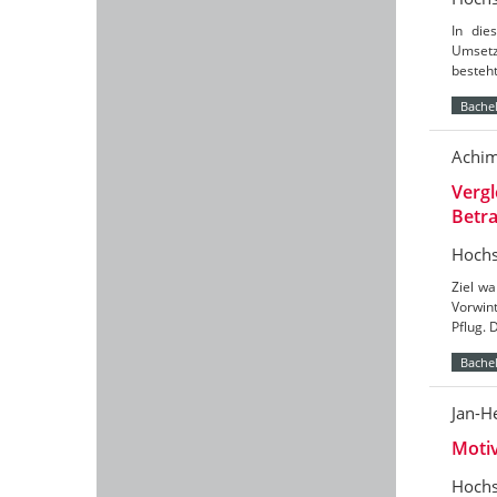
In die
Umsetz
besteht
Bachel
Achim
Vergl
Betr
Hochs
Ziel wa
Vorwin
Pflug. 
Bachel
Jan-H
Moti
Hochs