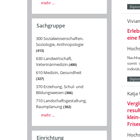
mehr ...
Diplo
Vivia
Sachgruppe
Erleb
eine 
300 Sozialwissenschaften,
Soziologie, Anthropologie
Hochs
413
Nachha
630 Landwirtschaft,
somit 
Veterinärmedizin
400
individ
610 Medizin, Gesundheit
327
Diplo
370 Erziehung, Schul- und
Bildungswesen
306
Katja
710 Landschaftsgestaltung,
Vergl
Raumplanung
302
resu
mehr ...
klein
Frise
Hochs
Einrichtung