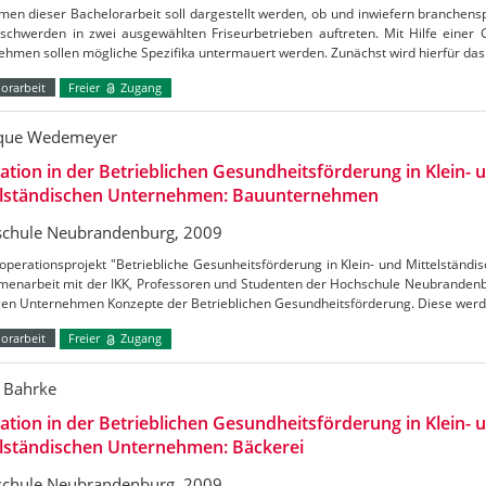
en dieser Bachelorarbeit soll dargestellt werden, ob und inwiefern branchens
schwerden in zwei ausgewählten Friseurbetrieben auftreten. Mit Hilfe einer 
ehmen sollen mögliche Spezifika untermauert werden. Zunächst wird hierfür da
orarbeit
Freier
Zugang
que Wedemeyer
ation in der Betrieblichen Gesundheitsförderung in Klein- 
elständischen Unternehmen: Bauunternehmen
chule Neubrandenburg, 2009
perationsprojekt "Betriebliche Gesunheitsförderung in Klein- und Mittelständ
enarbeit mit der IKK, Professoren und Studenten der Hochschule Neubrandenbu
igen Unternehmen Konzepte der Betrieblichen Gesundheitsförderung. Diese wer
orarbeit
Freier
Zugang
a Bahrke
ation in der Betrieblichen Gesundheitsförderung in Klein- 
elständischen Unternehmen: Bäckerei
chule Neubrandenburg, 2009