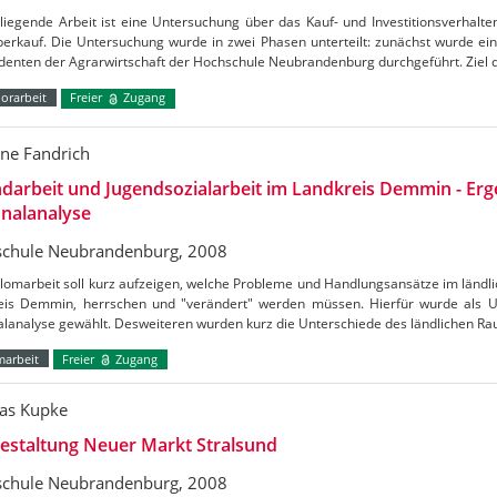
liegende Arbeit ist eine Untersuchung über das Kauf- und Investitionsverhalt
erkauf. Die Untersuchung wurde in zwei Phasen unterteilt: zunächst wurde eine
udenten der Agrarwirtschaft der Hochschule Neubrandenburg durchgeführt. Ziel 
orarbeit
Freier
Zugang
ne Fandrich
darbeit und Jugendsozialarbeit im Landkreis Demmin - Erg
nalanalyse
chule Neubrandenburg, 2008
lomarbeit soll kurz aufzeigen, welche Probleme und Handlungsansätze im ländli
eis Demmin, herrschen und "verändert" werden müssen. Hierfür wurde als 
alanalyse gewählt. Desweiteren wurden kurz die Unterschiede des ländlichen R
marbeit
Freier
Zugang
as Kupke
estaltung Neuer Markt Stralsund
chule Neubrandenburg, 2008