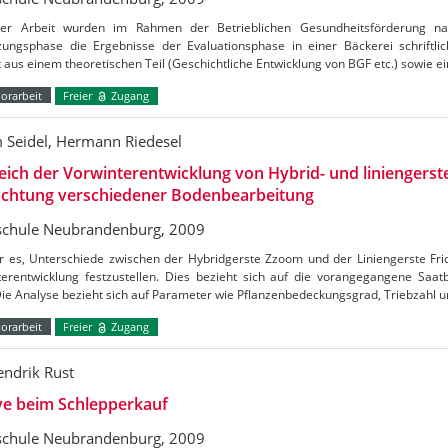
ser Arbeit wurden im Rahmen der Betrieblichen Gesundheitsförderung n
ungsphase die Ergebnisse der Evaluationsphase in einer Bäckerei schriftlich
 aus einem theoretischen Teil (Geschichtliche Entwicklung von BGF etc.) sowie 
orarbeit
Freier
Zugang
 Seidel, Hermann Riedesel
eich der Vorwinterentwicklung von Hybrid- und liniengerst
achtung verschiedener Bodenbearbeitung
chule Neubrandenburg, 2009
r es, Unterschiede zwischen der Hybridgerste Zzoom und der Liniengerste Frid
terentwicklung festzustellen. Dies bezieht sich auf die vorangegangene Saat
Die Analyse bezieht sich auf Parameter wie Pflanzenbedeckungsgrad, Triebzahl u
orarbeit
Freier
Zugang
endrik Rust
ve beim Schlepperkauf
chule Neubrandenburg, 2009