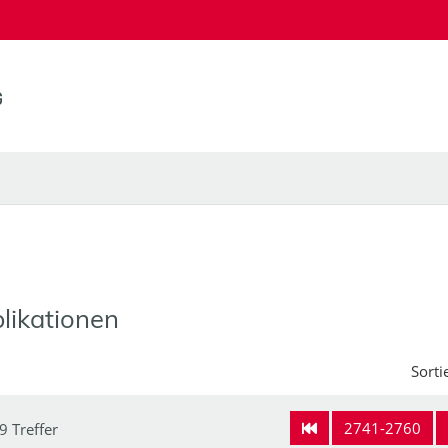
likationen
Sorti
2741-2760
9 Treffer