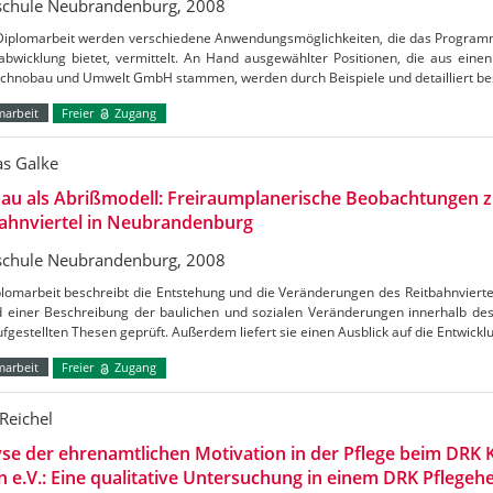
chule Neubrandenburg, 2008
 Diplomarbeit werden verschiedene Anwendungsmöglichkeiten, die das Program
abwicklung bietet, vermittelt. An Hand ausgewählter Positionen, die aus eine
echnobau und Umwelt GmbH stammen, werden durch Beispiele und detailliert b
marbeit
Freier
Zugang
as Galke
au als Abrißmodell: Freiraumplanerische Beobachtungen 
bahnviertel in Neubrandenburg
chule Neubrandenburg, 2008
plomarbeit beschreibt die Entstehung und die Veränderungen des Reitbahnviert
 einer Beschreibung der baulichen und sozialen Veränderungen innerhalb des
fgestellten Thesen geprüft. Außerdem liefert sie einen Ausblick auf die Entwic
marbeit
Freier
Zugang
Reichel
se der ehrenamtlichen Motivation in der Pflege beim DRK 
 e.V.: Eine qualitative Untersuchung in einem DRK Pflegeh