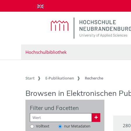
zum Inhalt springen
Hochschulbibliothek
Start
E-Publikationen
Recherche
Browsen in Elektronischen Pub
Filter und Facetten
280
Volltext
nur Metadaten