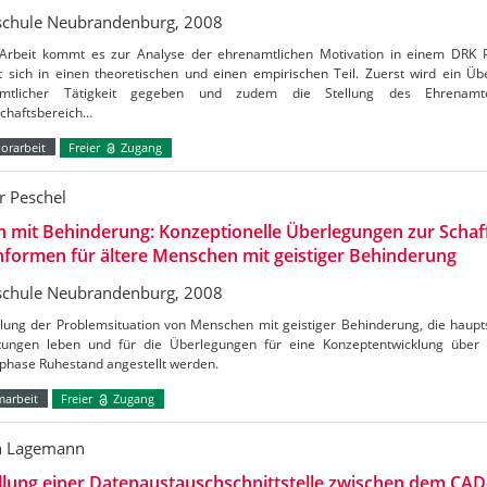
chule Neubrandenburg, 2008
 Arbeit kommt es zur Analyse der ehrenamtlichen Motivation in einem DRK P
t sich in einen theoretischen und einen empirischen Teil. Zuerst wird ein Übe
amtlicher Tätigkeit gegeben und zudem die Stellung des Ehrenam
schaftsbereich…
orarbeit
Freier
Zugang
r Peschel
n mit Behinderung: Konzeptionelle Überlegungen zur Schaf
formen für ältere Menschen mit geistiger Behinderung
chule Neubrandenburg, 2008
lung der Problemsituation von Menschen mit geistiger Behinderung, die haupts
htungen leben und für die Überlegungen für eine Konzeptentwicklung über
phase Ruhestand angestellt werden.
marbeit
Freier
Zugang
n Lagemann
ellung einer Datenaustauschschnittstelle zwischen dem C