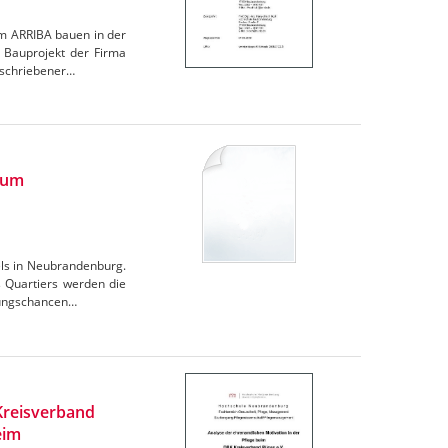
m ARRIBA bauen in der
n Bauprojekt der Firma
eschriebener…
zum
els in Neubrandenburg.
 Quartiers werden die
klungschancen…
Kreisverband
eim