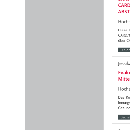
CARD
ABST
Hochs
Diese 
CARD/1
über C
Diplo
Jessi
Evalu
Mitte
Hochs
Das Koo
Innung
Gesund
Bachel