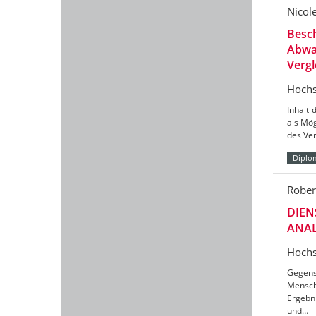
Nicol
Besc
Abwa
Vergl
Hochs
Inhalt 
als Mög
des Ve
Diplo
Rober
DIEN
ANAL
Hochs
Gegens
Mensch
Ergebn
und…