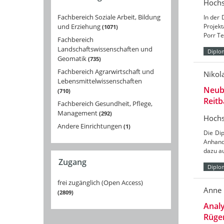
Hochs
Fachbereich Soziale Arbeit, Bildung
In der
und Erziehung
Projekt
1071
Porr T
Fachbereich
Landschaftswissenschaften und
Diplo
Geomatik
735
Fachbereich Agrarwirtschaft und
Nikol
Lebensmittelwissenschaften
Neub
710
Reit
Fachbereich Gesundheit, Pflege,
Management
292
Hochs
Andere Einrichtungen
1
Die Di
Anhand
dazu au
Zugang
Diplo
frei zugänglich (Open Access)
Anne 
2809
Analy
Rügen