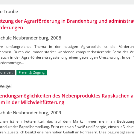
e Traube
tzung der Agrarförderung in Brandenburg und administra
rderungen
chule Neubrandenburg, 2008
hr umfangreiches Thema in der heutigen Agrarpolitik ist die Förderung 
ehmen. Durch die immer stärker werdende computerbasierende Form der Ver
s auch in der Agrarförderantragsstellung einen gewaltigen Umschwung. In der
örderanträge…
orarbeit
Freier
Zugang
Weigel
endungsmöglichkeiten des Nebenproduktes Rapskuchen a
m in der Milchviehfütterung
chule Neubrandenburg, 2009
chen ist ein Futtermittel, das auf dem Markt immer mehr an Bedeutung
odukt der Rapsölherstellung. Er ist reich an Eiweiß und Energie, einschließlich e
ren. Zusätzlich besitzt er einen hohen Gehalt an Rohfasern. Dies begünstigt sei