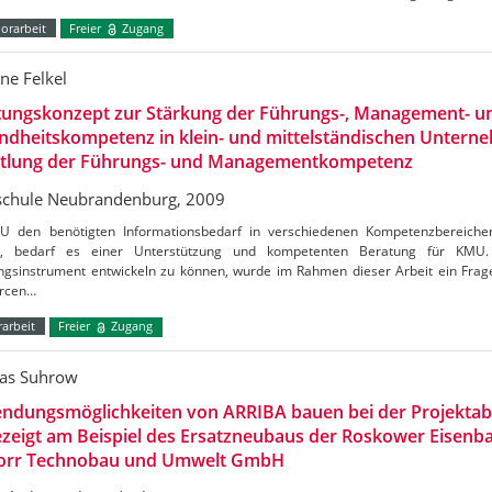
orarbeit
Freier
Zugang
ne Felkel
tungskonzept zur Stärkung der Führungs-, Management- u
dheitskompetenz in klein- und mittelständischen Unterne
ttlung der Führungs- und Managementkompetenz
chule Neubrandenburg, 2009
 den benötigten Informationsbedarf in verschiedenen Kompetenzbereichen
n, bedarf es einer Unterstützung und kompetenten Beratung für KMU
ngsinstrument entwickeln zu können, wurde im Rahmen dieser Arbeit ein Frage
rcen…
arbeit
Freier
Zugang
as Suhrow
ndungsmöglichkeiten von ARRIBA bauen bei der Projektab
zeigt am Beispiel des Ersatzneubaus der Roskower Eisen
Porr Technobau und Umwelt GmbH