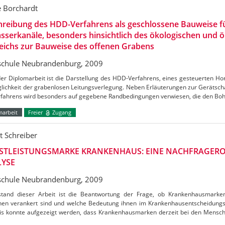
e Borchardt
hreibung des HDD-Verfahrens als geschlossene Bauweise f
sserkanäle, besonders hinsichtlich des ökologischen und
eichs zur Bauweise des offenen Grabens
chule Neubrandenburg, 2009
der Diplomarbeit ist die Darstellung des HDD-Verfahrens, eines gesteuerten Ho
lichkeit der grabenlosen Leitungsverlegung. Neben Erläuterungen zur Gerätsch
rfahrens wird besonders auf gegebene Randbedingungen verwiesen, die den Bo
marbeit
Freier
Zugang
t Schreiber
STLEISTUNGSMARKE KRANKENHAUS: EINE NACHFRAGERO
YSE
chule Neubrandenburg, 2009
tand dieser Arbeit ist die Beantwortung der Frage, ob Krankenhausmarke
en verankert sind und welche Bedeutung ihnen im Krankenhausentscheidung
is konnte aufgezeigt werden, dass Krankenhausmarken derzeit bei den Mensc