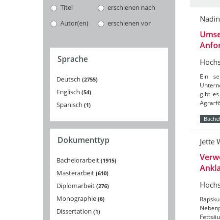
Titel
erschienen nach
Nadin
Autor(en)
erschienen vor
Umse
Anfo
Sprache
Hochs
Ein se
Deutsch
2755
Untern
Englisch
54
gibt e
Agrarf
Spanisch
1
Bachel
Dokumenttyp
Jette 
Verw
Bachelorarbeit
1915
Ankla
Masterarbeit
610
Hochs
Diplomarbeit
276
Monographie
6
Rapsku
Nebenpr
Dissertation
1
Fettsäu