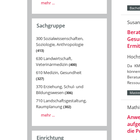
mehr ...
Bachel
Susan
Sachgruppe
Bera
300 Sozialwissenschaften,
Gesun
Soziologie, Anthropologie
Ermi
413
Hochs
630 Landwirtschaft,
Veterinärmedizin
400
Da KMU
könne
610 Medizin, Gesundheit
Beratu
327
Ressou
370 Erziehung, Schul- und
Bildungswesen
306
Master
710 Landschaftsgestaltung,
Raumplanung
Mathi
302
mehr ...
Anwe
aufge
die 
Einrichtung