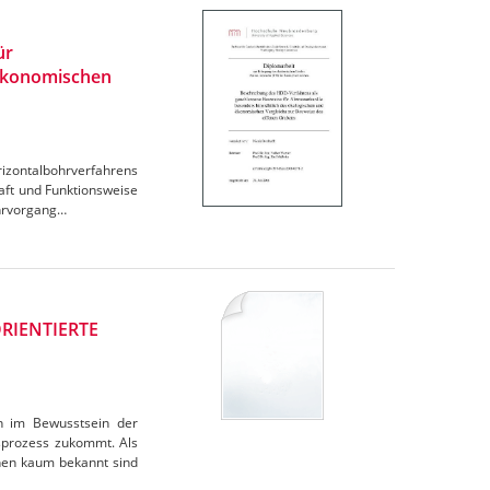
ür
 ökonomischen
rizontalbohrverfahrens
aft und Funktionsweise
hrvorgang…
RIENTIERTE
n im Bewusstsein der
sprozess zukommt. Als
hen kaum bekannt sind