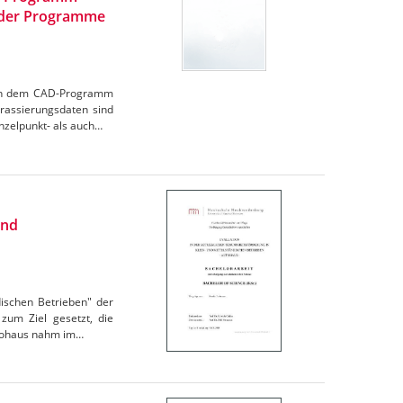
g der Programme
chen dem CAD-Programm
rassierungsdaten sind
nzelpunkt- als auch…
und
dischen Betrieben" der
zum Ziel gesetzt, die
utohaus nahm im…