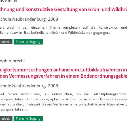
s Pfeifer
chnung und konstruktive Gestaltung von Grün- und Wildbr
chule Neubrandenburg, 2008
liert wird in den einzelnen Themenkomplexen auf die Konstruktion un
lichten bzw. im Bau befindlichen Grün- und Wildbrücken eingegangen.
marbeit
Freier
Zugang
toph Albrecht
uigkeitsuntersuchungen anhand von Luftbildaufnahmen in
iden Vermessungsverfahren in einem Bodenordnungsgebie
chule Neubrandenburg, 2008
el dieser Arbeit war, zu untersuchen, ob die Luftbildphotogrammetr
sungsverfahren für die topographische Aufnahme in einem Bodenordnungsve
war zu prüfen, inwieweit dieses Verfahren eine wirtschaftlichere Alternative 
sungsverfahren…
marbeit
Freier
Zugang