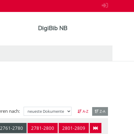
DigiBib NB
eren nach:
A-Z
Z-A
2761-2780
2781-2800
2801-2809