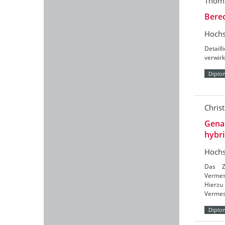
Thoma
Bere
Hochs
Detail
verwirk
Diplo
Chris
Gena
hybr
Hochs
Das Zi
Vermes
Hierzu 
Vermes
Diplo