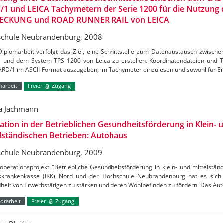
/1 und LEICA Tachymetern der Serie 1200 für die Nutzun
ECKUNG und ROAD RUNNER RAIL von LEICA
chule Neubrandenburg, 2008
Diplomarbeit verfolgt das Ziel, eine Schnittstelle zum Datenaustausch zwis
 und dem System TPS 1200 von Leica zu erstellen. Koordinatendateien und T
ARD/1 im ASCII-Format auszugeben, im Tachymeter einzulesen und sowohl für Ei
marbeit
Freier
Zugang
ka Jachmann
ation in der Betrieblichen Gesundheitsförderung in Klein- 
lständischen Betrieben: Autohaus
chule Neubrandenburg, 2009
perationsprojekt "Betriebliche Gesundheitsförderung in klein- und mittelstän
skrankenkasse (IKK) Nord und der Hochschule Neubrandenburg hat es sich 
heit von Erwerbstätigen zu stärken und deren Wohlbefinden zu fördern. Das A
orarbeit
Freier
Zugang