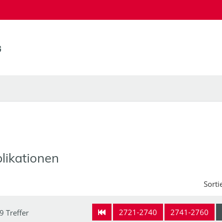
likationen
Sorti
2721-2740
2741-2760
9 Treffer