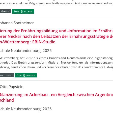
bereits eine effektive Möglichkeit, um Treibhausgasemissionen zu senken und s
 thesis
free
access
Johanna Sontheimer
uierung der Ernährungsbildung und -information im Ernäh
erer Neckar nach den Leitsätzen der Ernährungsstrategie 
n-Württemberg : EBIN-Studie
chule Neubrandenburg, 2026
Württemberg hat 2017 als erstes Bundesland Deutschlands eine eigenständig
chiedet. Das Ernährungszentrum Mittlerer Neckar fungiert als Informationszen
nährung, Ländlichen Raum und Verbraucherschutz sowie des Landratsamts Ludw
or thesis
free
access
Otto Papstein
ilanzierung im Ackerbau - ein Vergleich zwischen Argentin
schland
chule Neubrandenburg, 2026