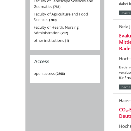
Faculty of Landscape Sciences and
dabei 
Geomatics
735
master
Faculty of Agriculture and Food
Sciences
709
Nele 
Faculty of Health, Nursing,
Administration
292
Eval
other institutions
1
Mittl
Bade
Hochs
Access
Baden-
verabs
open access
2808
für Er
bachel
Hans-
CO₂-B
Deut
Hochs