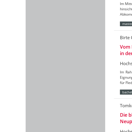
Im Mitt
hinsic
Abkomm
master
Birte 
Vom 
in de
Hochs
Im Rah
Eignun
für Fl
bachel
Tomke
Die b
Neup
Hochs