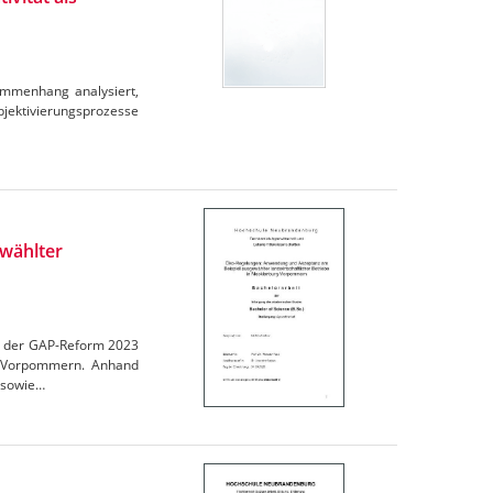
ammenhang analysiert,
ubjektivierungsprozesse
wählter
en der GAP-Reform 2023
rg-Vorpommern. Anhand
 sowie…