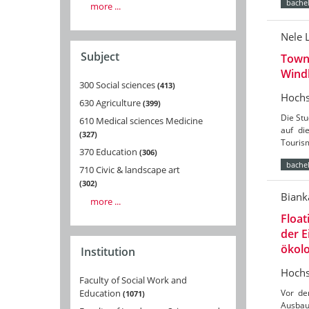
bachel
more ...
Nele 
Subject
Towns
Wind
300 Social sciences
413
Hochs
630 Agriculture
399
Die St
610 Medical sciences Medicine
auf di
327
Tourism
370 Education
306
bachel
710 Civic & landscape art
302
Biank
more ...
Float
der 
ökolo
Institution
Hochs
Faculty of Social Work and
Vor de
Education
1071
Ausbau