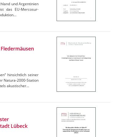
chland und Argentinien
 ist das EU-Mercosur-
oduktion…
n Fledermäusen
“ hinsichtlich seiner
r Natura-2000-Station
els akustischer…
ster
tadt Lübeck