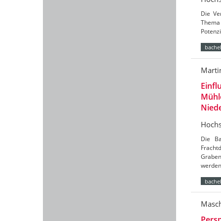
Die Ve
Thema 
Potenzi
bachel
Marti
Einfl
Mühl
Nied
Hochs
Die Ba
Frach
Graben
werde
bachel
Masch
Persp