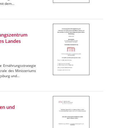
omit dem…
rungszentrum
des Landes
e Ernährungsstrategie
trale des Ministeriums
igsburg und…
ien und