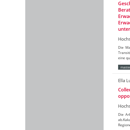
Gesch
Berat
Erwac
Erwac
unte
Hochs
Die Ma
Transit
eine qu
master
Ella L
Colle
oppot
Hochs
Die Ar
ab.Kaka
Region