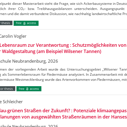
elpunkt dieser Masterarbeit steht die Frage, wie sich Ackerbausysteme in Deuts
htlich ihrer CO₂- bzw. Treibhausgasbilanzen unterscheiden. Ausgangspunkt
en und die damit verbundene Diskussion, wie nachhaltig landwirtschaftliche Pr
 thesis
free
access
Carolin Vogler
Lebensraum zur Verantwortung : Schutzmöglichkeiten vo
r Waldgestaltung (am Beispiel Wilsener Tannen)
chule Neubrandenburg, 2026
men der vorliegenden Arbeit wurde das Untersuchungsgebiet „Wilsener Tannen
g als Sommerlebensraum für Fledermäuse analysiert. In Zusammenarbeit mit de
edermäuse Westmecklenburg wurde das Artenvorkommen von Fledermäusen, mitt
or thesis
free
access
 Schleicher
lau-grünen Straßen der Zukunft? : Potenziale klimaangepas
lanungen von ausgewählten Straßenräumen in der Hanses
chule Neubrandenburg, 2026