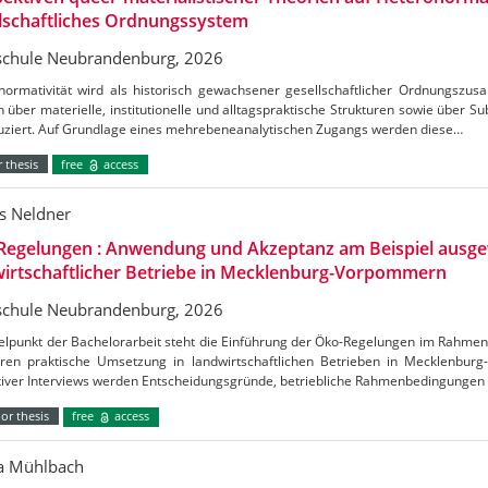
lschaftliches Ordnungssystem
chule Neubrandenburg, 2026
normativität wird als historisch gewachsener gesellschaftlicher Ordnungszus
h über materielle, institutionelle und alltagspraktische Strukturen sowie über S
uziert. Auf Grundlage eines mehrebeneanalytischen Zugangs werden diese…
 thesis
free
access
s Neldner
Regelungen : Anwendung und Akzeptanz am Beispiel ausge
irtschaftlicher Betriebe in Mecklenburg-Vorpommern
chule Neubrandenburg, 2026
telpunkt der Bachelorarbeit steht die Einführung der Öko-Regelungen im Rahm
ren praktische Umsetzung in landwirtschaftlichen Betrieben in Mecklenbu
ativer Interviews werden Entscheidungsgründe, betriebliche Rahmenbedingungen
or thesis
free
access
ca Mühlbach