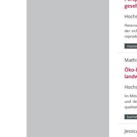
gesel
Hochs
Hetero
der sic
reprod
master
Mathi
Öko-
landw
Hochs
Im Mit
und de
qualit
bachel
Jessi