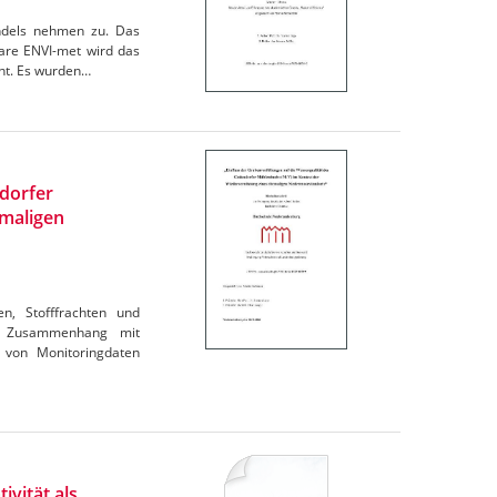
andels nehmen zu. Das
are ENVI-met wird das
cht. Es wurden…
ndorfer
maligen
en, Stofffrachten und
im Zusammenhang mit
 von Monitoringdaten
ivität als