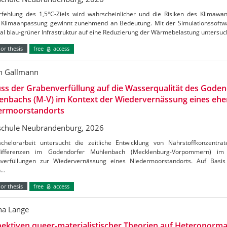
rfehlung des 1,5°C-Ziels wird wahrscheinlicher und die Risiken des Klimaw
Klimaanpassung gewinnt zunehmend an Bedeutung. Mit der Simulationssoftw
al blau-grüner Infrastruktur auf eine Reduzierung der Wärmebelastung untersu
or thesis
free
access
n Gallmann
uss der Grabenverfüllung auf die Wasserqualität des Gode
enbachs (M-V) im Kontext der Wiedervernässung eines ehe
ermoorstandorts
chule Neubrandenburg, 2026
chelorarbeit untersucht die zeitliche Entwicklung von Nährstoffkonzentrat
tdifferenzen im Godendorfer Mühlenbach (Mecklenburg-Vorpommern) 
verfüllungen zur Wiedervernässung eines Niedermoorstandorts. Auf Basis
n…
or thesis
free
access
a Lange
ektiven queer-materialistischer Theorien auf Heteronormat