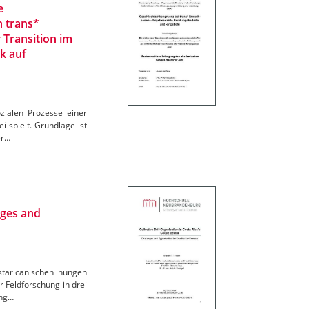
e
n trans*
 Transition im
k auf
zialen Prozesse einer
 spielt. Grundlage ist
er…
nges and
ostaricanischen hungen
r Feldforschung in drei
ung…