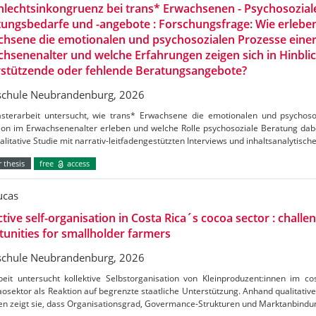
lechtsinkongruenz bei trans* Erwachsenen - Psychosozial
ungsbedarfe und -angebote : Forschungsfrage: Wie erlebe
hsene die emotionalen und psychosozialen Prozesse einer
hsenenalter und welche Erfahrungen zeigen sich in Hinblic
rstützende oder fehlende Beratungsangebote?
chule Neubrandenburg, 2026
sterarbeit untersucht, wie trans* Erwachsene die emotionalen und psychoso
ion im Erwachsenenalter erleben und welche Rolle psychosoziale Beratung dabei
alitative Studie mit narrativ-leitfadengestützten Interviews und inhaltsanalytisch
 thesis
free
access
ucas
ctive self-organisation in Costa Rica´s cocoa sector : challe
unities for smallholder farmers
chule Neubrandenburg, 2026
beit untersucht kollektive Selbstorganisation von Kleinproduzent:innen im c
osektor als Reaktion auf begrenzte staatliche Unterstützung. Anhand qualitative
en zeigt sie, dass Organisationsgrad, Govermance-Strukturen und Marktanbind