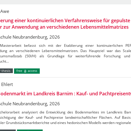
 Awe
ierung einer kontinuierlichen Verfahrensweise für gepulste 
er zur Anwendung an verschiedenen Lebensmittelmatrizes
chule Neubrandenburg, 2026
Masterarbeit befasst sich mit der Etablierung einer kontinuierlichen PE
ung an verschiedenen Lebensmittelmatrizen. Das Hauptziel war das Sca
kumsmaßstab (50l/H) als Grundlage für weiterführende Forschung und 
ucht…
 thesis
free
access
 Ehlert
odenmarkt im Landkreis Barnim : Kauf- und Pachtpreisent
chule Neubrandenburg, 2026
chelorarbeit analysiert die Entwicklung des Bodenmarktes im Landkreis Ba
ichtigung der Kauf- und Pachtpreise landwirtschaftlicher Flächen. Auf Basis 
aler Grundstücksmarktberichte und eines hedonischen Modells werden regional