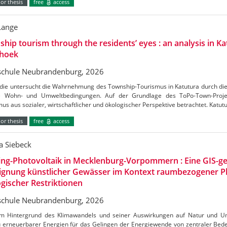
or thesis
free
access
Lange
hip tourism through the residents’ eyes : an analysis in Ka
hoek
chule Neubrandenburg, 2026
udie untersucht die Wahrnehmung des Township-Tourismus in Katutura durch di
e Wohn- und Umweltbedingungen. Auf der Grundlage des ToPo-Town-Projek
us aus sozialer, wirtschaftlicher und ökologischer Perspektive betrachtet. Katutu
or thesis
free
access
a Siebeck
ing-Photovoltaik in Mecklenburg-Vorpommern : Eine GIS-ge
Eignung künstlicher Gewässer im Kontext raumbezogener 
gischer Restriktionen
chule Neubrandenburg, 2026
m Hintergrund des Klimawandels und seiner Auswirkungen auf Natur und Umw
 erneuerbarer Energien für das Gelingen der Energiewende von zentraler Bedeu