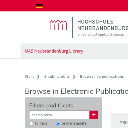
goto contents
UAS Neubrandenburg Library
Start
E-publications
Browse in e-publications
Browse in Electronic Publicati
Filters and facets
280
fulltext
only metadata