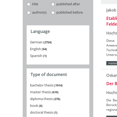
title
published after
Jakob
author(s)
published before
Etabl
Feld
Language
Hochs
Diese 
German
2754
Anwend
English
54
Techni
Unters
Spanish
1
master
Type of document
Oskar
Der B
bachelor thesis
1914
master thesis
Hochs
610
diploma thesis
276
Die Ba
Berücks
book
6
region
doctoral thesis
1