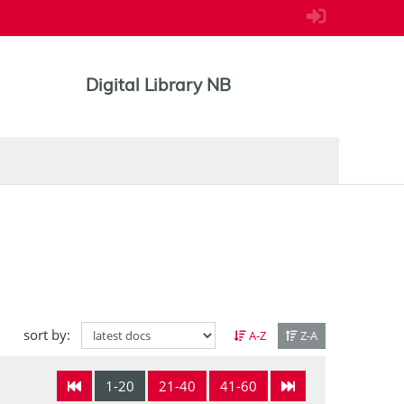
Digital Library NB
sort by:
A-Z
Z-A
1-20
21-40
41-60