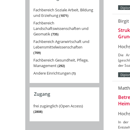
Diplo
Fachbereich Soziale Arbeit, Bildung
und Erziehung
1071
Birgit
Fachbereich
Landschaftswissenschaften und
Struk
Geomatik
735
Grun
Fachbereich Agrarwirtschaft und
Hochs
Lebensmittelwissenschaften
709
Die Ar
Fachbereich Gesundheit, Pflege,
(gesch
Management
der Soz
292
Andere Einrichtungen
1
Diplo
Matth
Zugang
Betre
Heim
frei zugänglich (Open Access)
2808
Hochs
In der
Entsteh