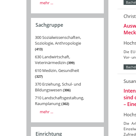
mehr ...
Bachel
Christ
Sachgruppe
Auswi
Meck
300 Sozialwissenschaften,
Hochs
Soziologie, Anthropologie
413
Die EU
630 Landwirtschaft,
Vor- un
Veterinärmedizin
399
Bachel
610 Medizin, Gesundheit
327
Susan
370 Erziehung, Schul- und
Bildungswesen
Inten
306
sind 
710 Landschaftsgestaltung,
– Ein
Raumplanung
302
mehr ...
Hochs
Die Ar
Einzel
Einrichtung
Zufried