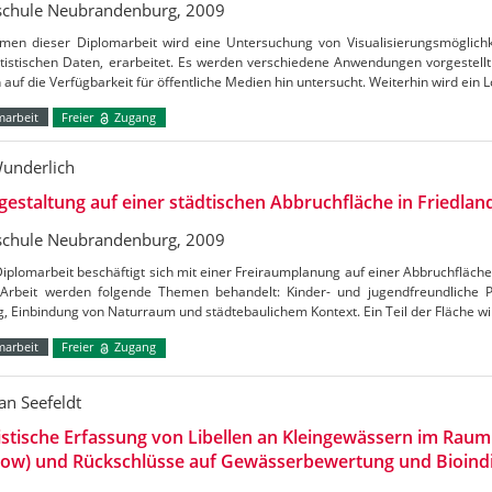
chule Neubrandenburg, 2009
men dieser Diplomarbeit wird eine Untersuchung von Visualisierungsmöglichke
tistischen Daten, erarbeitet. Es werden verschiedene Anwendungen vorgestellt
auf die Verfügbarkeit für öffentliche Medien hin untersucht. Weiterhin wird ein
marbeit
Freier
Zugang
Wunderlich
estaltung auf einer städtischen Abbruchfläche in Friedlan
chule Neubrandenburg, 2009
iplomarbeit beschäftigt sich mit einer Freiraumplanung auf einer Abbruchfläche 
 Arbeit werden folgende Themen behandelt: Kinder- und jugendfreundliche P
, Einbindung von Naturraum und städtebaulichem Kontext. Ein Teil der Fläche 
marbeit
Freier
Zugang
an Seefeldt
istische Erfassung von Libellen an Kleingewässern im Ra
how) und Rückschlüsse auf Gewässerbewertung und Bioind