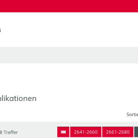
likationen
Sorti
2641-2660
2661-2680
8 Treffer