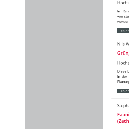
Hochs
Im Rah
von sta
werden 
Diplo
Nils 
Grüng
Hochs
Diese D
In der
Planung
Diplo
Steph
Faun
(Zac