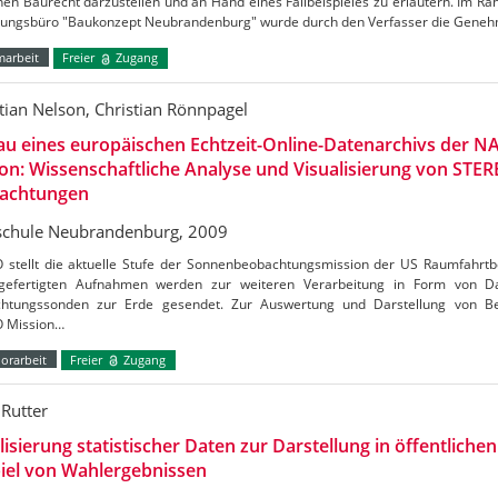
en Baurecht darzustellen und an Hand eines Fallbeispieles zu erläutern. Im R
nungsbüro "Baukonzept Neubrandenburg" wurde durch den Verfasser die Gene
marbeit
Freier
Zugang
tian Nelson, Christian Rönnpagel
u eines europäischen Echtzeit-Online-Datenarchivs der 
on: Wissenschaftliche Analyse und Visualisierung von STER
achtungen
chule Neubrandenburg, 2009
 stellt die aktuelle Stufe der Sonnenbeobachtungsmission der US Raumfahrt
gefertigten Aufnahmen werden zur weiteren Verarbeitung in Form von 
htungssonden zur Erde gesendet. Zur Auswertung und Darstellung von B
 Mission…
orarbeit
Freier
Zugang
 Rutter
lisierung statistischer Daten zur Darstellung in öffentlich
iel von Wahlergebnissen