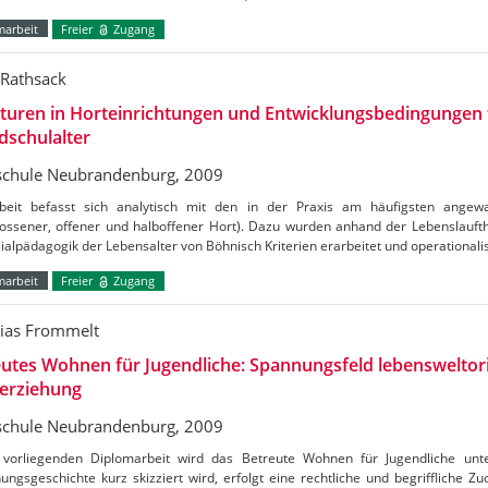
marbeit
Freier
Zugang
 Rathsack
turen in Horteinrichtungen und Entwicklungsbedingungen 
dschulalter
chule Neubrandenburg, 2009
beit befasst sich analytisch mit den in der Praxis am häufigsten angewa
lossener, offener und halboffener Hort). Dazu wurden anhand der Lebenslauft
ialpädagogik der Lebensalter von Böhnisch Kriterien erarbeitet und operationali
marbeit
Freier
Zugang
ias Frommelt
utes Wohnen für Jugendliche: Spannungsfeld lebensweltori
erziehung
chule Neubrandenburg, 2009
 vorliegenden Diplomarbeit wird das Betreute Wohnen für Jugendliche unt
ungsgeschichte kurz skizziert wird, erfolgt eine rechtliche und begriffliche Z