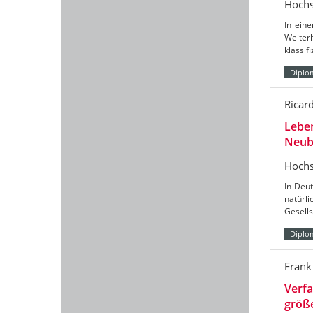
Hochs
In eine
Weiter
klassif
Diplo
Ricar
Leben
Neub
Hochs
In Deu
natürl
Gesells
Diplo
Frank
Verf
größ