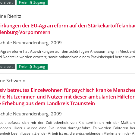
orarbeit
Freier
Zugang
ine Rienitz
rkungen der EU-Agrarreform auf den Stärkekartoffelanba
lenburg-Vorpommern
chule Neubrandenburg, 2009
-Agrarreform hat Auswirkungen auf den zukünftigen Anbauumfang in Meckle
d Nachteile werden erörtert, sowie anhand von einem Praxisbeispiel betriebswirts
orarbeit
Freier
Zugang
ne Schwerin
siv betreutes Einzelwohnen für psychisch kranke Menschen
die Nutzerinnen und Nutzer mit dieser ambulanten Hilfefo
e Erhebung aus dem Landkreis Traunstein
chule Neubrandenburg, 2009
beit befasst sich mit der Zufriedenheit von Klienten/-innen mit der Maßnah
wohnen. Hierzu wurde eine Evaluation durchgeführt. Es werden Faktoren hera
enheit beeinflussen. Ziel der Arbeit ist es, die entscheidenden Merkmale in der A