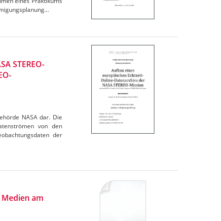
ahmen eines Praktikums
hmigungsplanung…
NASA STEREO-
EO-
behörde NASA dar. Die
Datenströmen von den
eobachtungsdaten der
en Medien am