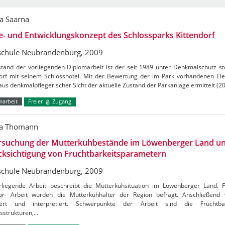
a Saarna
e- und Entwicklungskonzept des Schlossparks Kittendorf
chule Neubrandenburg, 2009
tand der vorliegenden Diplomarbeit ist der seit 1989 unter Denkmalschutz st
dorf mit seinem Schlosshotel. Mit der Bewertung der im Park vorhandenen El
us denkmalpflegerischer Sicht der aktuelle Zustand der Parkanlage ermittelt (2
marbeit
Freier
Zugang
ha Thomann
rsuchung der Mutterkuhbestände im Löwenberger Land un
cksichtigung von Fruchtbarkeitsparametern
chule Neubrandenburg, 2009
rliegende Arbeit beschreibt die Mutterkuhsituation im Löwenberger Land. F
or- Arbeit wurden die Mutterkuhhalter der Region befragt. Anschließend
iert und interpretiert. Schwerpunkte der Arbeit sind die Fruchtbar
sstrukturen,…