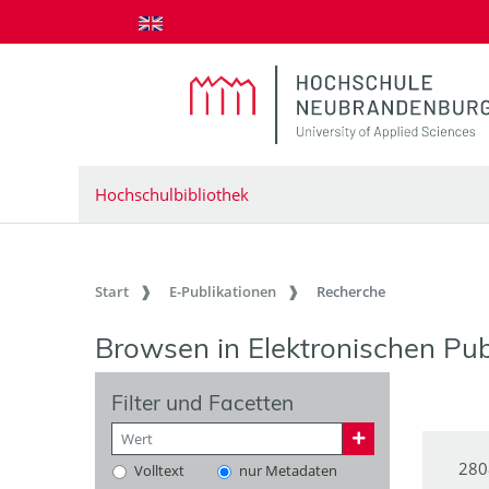
zum Inhalt springen
Hochschulbibliothek
Start
E-Publikationen
Recherche
Browsen in Elektronischen Pub
Filter und Facetten
280
Volltext
nur Metadaten