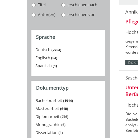
Titel
erschienen nach
Annik
Autor(en)
erschienen vor
Pfleg
Hochs
Sprache
Gegens
Kitten
Deutsch
2754
wurde a
Englisch
54
Diplo
Spanisch
1
Sasc
Unte
Dokumenttyp
Berü
Bachelorarbeit
1914
Hochs
Masterarbeit
610
Die vo
Diplomarbeit
276
Bachel
Monographie
6
analys
Betrieb
Dissertation
1