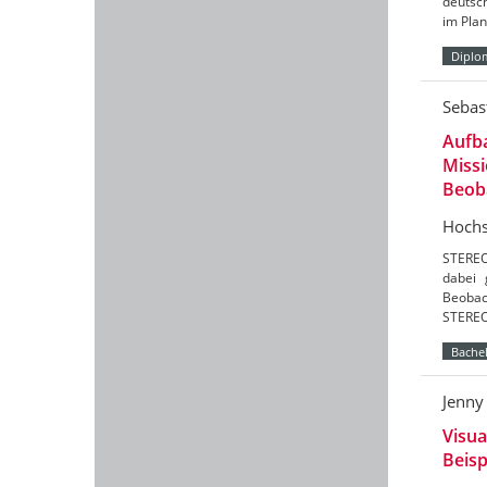
deutsch
im Pla
Diplo
Sebas
Aufba
Missi
Beob
Hochs
STEREO
dabei 
Beobac
STEREO
Bachel
Jenny
Visua
Beisp