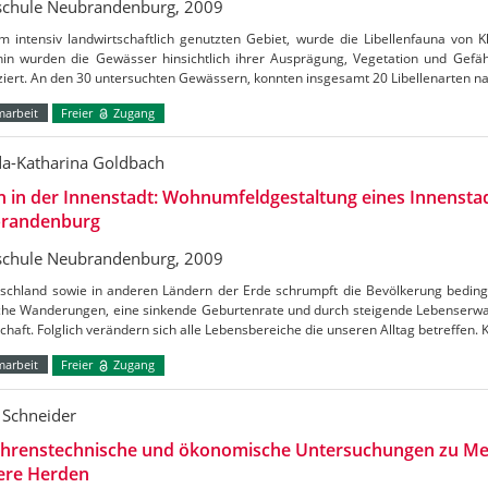
chule Neubrandenburg, 2009
m intensiv landwirtschaftlich genutzten Gebiet, wurde die Libellenfauna von K
hin wurden die Gewässer hinsichtlich ihrer Ausprägung, Vegetation und Gefä
iziert. An den 30 untersuchten Gewässern, konnten insgesamt 20 Libellenarten
marbeit
Freier
Zugang
da-Katharina Goldbach
 in der Innenstadt: Wohnumfeldgestaltung eines Innensta
randenburg
chule Neubrandenburg, 2009
tschland sowie in anderen Ländern der Erde schrumpft die Bevölkerung beding
iche Wanderungen, eine sinkende Geburtenrate und durch steigende Lebenserwa
chaft. Folglich verändern sich alle Lebensbereiche die unseren Alltag betreffen
marbeit
Freier
Zugang
 Schneider
ahrenstechnische und ökonomische Untersuchungen zu Me
ere Herden