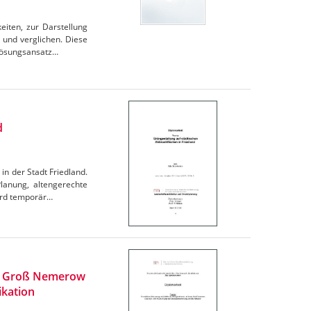
iten, zur Darstellung
 und verglichen. Diese
 Lösungsansatz…
d
in der Stadt Friedland.
lanung, altengerechte
wird temporär…
um Groß Nemerow
ikation