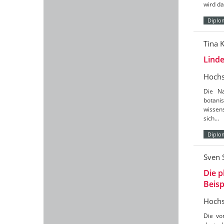
wird da
Diplo
Tina K
Linde
Hochs
Die Na
botani
wissen
sich…
Diplo
Sven 
Die p
Beisp
Hochs
Die vo