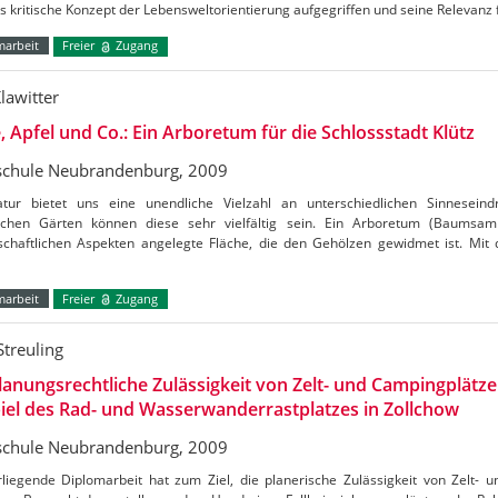
s kritische Konzept der Lebensweltorientierung aufgegriffen und seine Relevanz 
marbeit
Freier
Zugang
lawitter
, Apfel und Co.: Ein Arboretum für die Schlossstadt Klütz
chule Neubrandenburg, 2009
tur bietet uns eine unendliche Vielzahl an unterschiedlichen Sinneseind
schen Gärten können diese sehr vielfältig sein. Ein Arboretum (Baumsam
schaftlichen Aspekten angelegte Fläche, die den Gehölzen gewidmet ist. Mit
marbeit
Freier
Zugang
Streuling
lanungsrechtliche Zulässigkeit von Zelt- und Campingplätze
iel des Rad- und Wasserwanderrastplatzes in Zollchow
chule Neubrandenburg, 2009
rliegende Diplomarbeit hat zum Ziel, die planerische Zulässigkeit von Zelt-