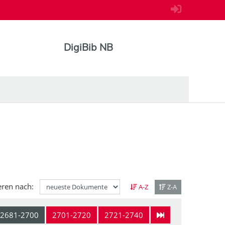
DigiBib NB
eren nach:
A-Z
Z-A
2681-2700
2701-2720
2721-2740