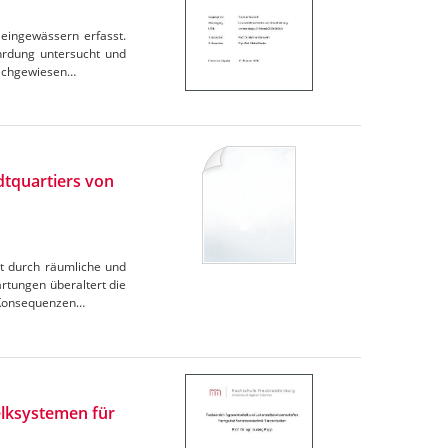
leingewässern erfasst.
hrdung untersucht und
 nachgewiesen…
dtquartiers von
t durch räumliche und
rtungen überaltert die
. Konsequenzen…
lksystemen für