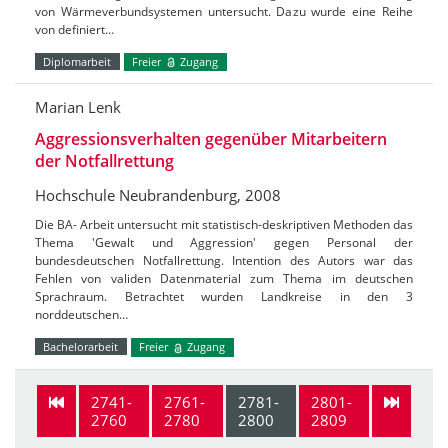
von Wärmeverbundsystemen untersucht. Dazu wurde eine Reihe
von definiert…
Diplomarbeit
Freier
Zugang
Marian Lenk
Aggressionsverhalten gegenüber Mitarbeitern
der Notfallrettung
Hochschule Neubrandenburg, 2008
Die BA- Arbeit untersucht mit statistisch-deskriptiven Methoden das
Thema 'Gewalt und Aggression' gegen Personal der
bundesdeutschen Notfallrettung. Intention des Autors war das
Fehlen von validen Datenmaterial zum Thema im deutschen
Sprachraum. Betrachtet wurden Landkreise in den 3
norddeutschen…
Bachelorarbeit
Freier
Zugang
2741-
2761-
2781-
2801-
2760
2780
2800
2809