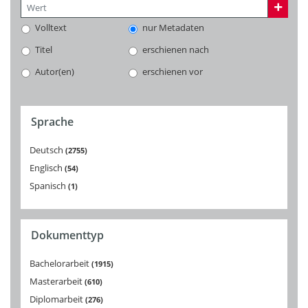
Volltext
nur Metadaten
Titel
erschienen nach
Autor(en)
erschienen vor
Sprache
Deutsch
2755
Englisch
54
Spanisch
1
Dokumenttyp
Bachelorarbeit
1915
Masterarbeit
610
Diplomarbeit
276