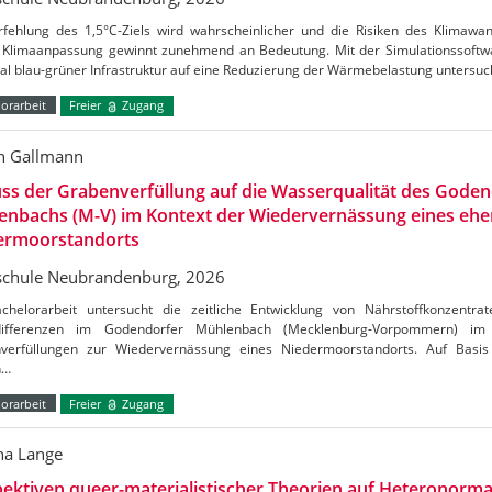
rfehlung des 1,5°C-Ziels wird wahrscheinlicher und die Risiken des Klimaw
Klimaanpassung gewinnt zunehmend an Bedeutung. Mit der Simulationssoftw
al blau-grüner Infrastruktur auf eine Reduzierung der Wärmebelastung untersu
orarbeit
Freier
Zugang
n Gallmann
uss der Grabenverfüllung auf die Wasserqualität des Gode
enbachs (M-V) im Kontext der Wiedervernässung eines ehe
ermoorstandorts
chule Neubrandenburg, 2026
chelorarbeit untersucht die zeitliche Entwicklung von Nährstoffkonzentrat
tdifferenzen im Godendorfer Mühlenbach (Mecklenburg-Vorpommern) 
verfüllungen zur Wiedervernässung eines Niedermoorstandorts. Auf Basis
n…
orarbeit
Freier
Zugang
a Lange
ektiven queer-materialistischer Theorien auf Heteronormat