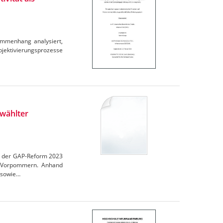
ammenhang analysiert,
ubjektivierungsprozesse
wählter
en der GAP-Reform 2023
rg-Vorpommern. Anhand
 sowie…