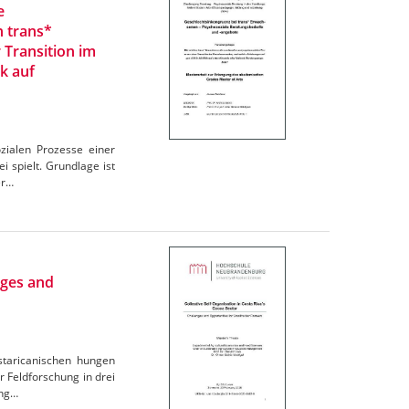
e
n trans*
 Transition im
k auf
zialen Prozesse einer
 spielt. Grundlage ist
er…
nges and
ostaricanischen hungen
r Feldforschung in drei
ung…