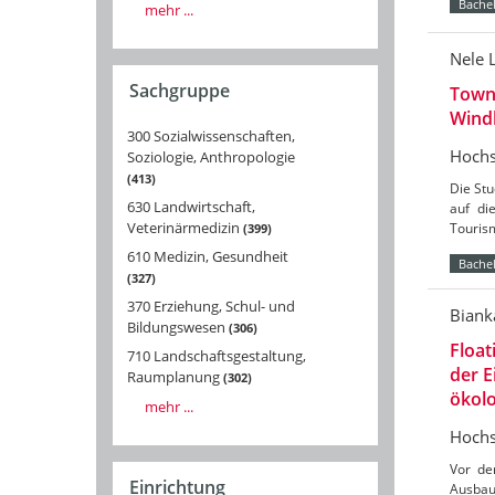
Bachel
mehr ...
Nele 
Sachgruppe
Towns
Wind
300 Sozialwissenschaften,
Hochs
Soziologie, Anthropologie
413
Die St
630 Landwirtschaft,
auf di
Veterinärmedizin
Tourism
399
610 Medizin, Gesundheit
Bachel
327
370 Erziehung, Schul- und
Biank
Bildungswesen
306
Float
710 Landschaftsgestaltung,
der 
Raumplanung
302
ökolo
mehr ...
Hochs
Vor de
Einrichtung
Ausbau