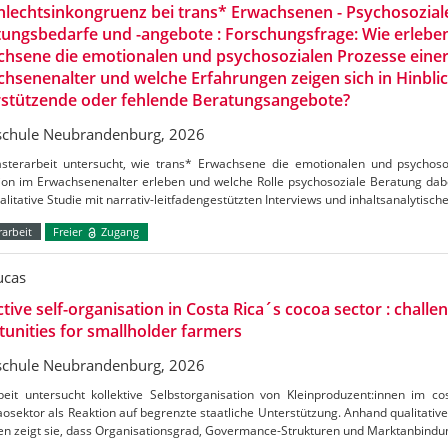
lechtsinkongruenz bei trans* Erwachsenen - Psychosozial
ungsbedarfe und -angebote : Forschungsfrage: Wie erlebe
hsene die emotionalen und psychosozialen Prozesse einer
hsenenalter und welche Erfahrungen zeigen sich in Hinblic
rstützende oder fehlende Beratungsangebote?
chule Neubrandenburg, 2026
sterarbeit untersucht, wie trans* Erwachsene die emotionalen und psychoso
ion im Erwachsenenalter erleben und welche Rolle psychosoziale Beratung dabei
alitative Studie mit narrativ-leitfadengestützten Interviews und inhaltsanalytisch
arbeit
Freier
Zugang
ucas
ctive self-organisation in Costa Rica´s cocoa sector : challe
unities for smallholder farmers
chule Neubrandenburg, 2026
beit untersucht kollektive Selbstorganisation von Kleinproduzent:innen im c
osektor als Reaktion auf begrenzte staatliche Unterstützung. Anhand qualitative
en zeigt sie, dass Organisationsgrad, Govermance-Strukturen und Marktanbind