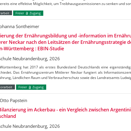
bereits eine effektive Möglichkeit, um Treibhausgasemissionen zu senken und s
arbeit
Freier
Zugang
Johanna Sontheimer
uierung der Ernährungsbildung und -information im Ernäh
erer Neckar nach den Leitsätzen der Ernährungsstrategie 
n-Württemberg : EBIN-Studie
chule Neubrandenburg, 2026
Württemberg hat 2017 als erstes Bundesland Deutschlands eine eigenständig
chiedet. Das Ernährungszentrum Mittlerer Neckar fungiert als Informationszen
nährung, Ländlichen Raum und Verbraucherschutz sowie des Landratsamts Ludw
orarbeit
Freier
Zugang
Otto Papstein
ilanzierung im Ackerbau - ein Vergleich zwischen Argentin
schland
chule Neubrandenburg, 2026