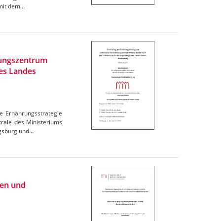
omit dem…
rungszentrum
des Landes
e Ernährungsstrategie
trale des Ministeriums
igsburg und…
ien und