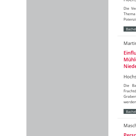
Die Ve
Thema 
Potenzi
Bachel
Marti
Einfl
Mühl
Nied
Hochs
Die Ba
Frach
Graben
werde
Bachel
Masch
Persp