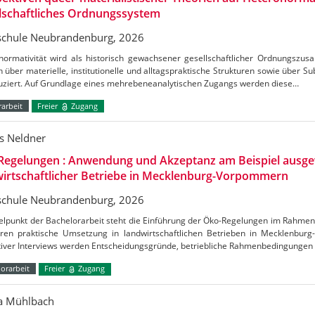
lschaftliches Ordnungssystem
chule Neubrandenburg, 2026
normativität wird als historisch gewachsener gesellschaftlicher Ordnungszus
h über materielle, institutionelle und alltagspraktische Strukturen sowie über S
uziert. Auf Grundlage eines mehrebeneanalytischen Zugangs werden diese…
arbeit
Freier
Zugang
s Neldner
Regelungen : Anwendung und Akzeptanz am Beispiel ausge
irtschaftlicher Betriebe in Mecklenburg-Vorpommern
chule Neubrandenburg, 2026
telpunkt der Bachelorarbeit steht die Einführung der Öko-Regelungen im Rahm
ren praktische Umsetzung in landwirtschaftlichen Betrieben in Mecklenbu
ativer Interviews werden Entscheidungsgründe, betriebliche Rahmenbedingungen
orarbeit
Freier
Zugang
ca Mühlbach