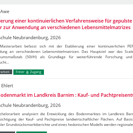
 Awe
ierung einer kontinuierlichen Verfahrensweise für gepulste 
er zur Anwendung an verschiedenen Lebensmittelmatrizes
chule Neubrandenburg, 2026
Masterarbeit befasst sich mit der Etablierung einer kontinuierlichen PE
ung an verschiedenen Lebensmittelmatrizen. Das Hauptziel war das Sca
kumsmaßstab (50l/H) als Grundlage für weiterführende Forschung und 
ucht…
arbeit
Freier
Zugang
 Ehlert
odenmarkt im Landkreis Barnim : Kauf- und Pachtpreisent
chule Neubrandenburg, 2026
chelorarbeit analysiert die Entwicklung des Bodenmarktes im Landkreis Ba
ichtigung der Kauf- und Pachtpreise landwirtschaftlicher Flächen. Auf Basis 
aler Grundstücksmarktberichte und eines hedonischen Modells werden regional