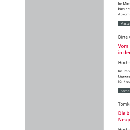
Im Mitt
hinsic
Abkomm
Master
Birte 
Vom 
in de
Hochs
Im Rah
Eignun
für Fl
Bachel
Tomke
Die b
Neup
Hochs