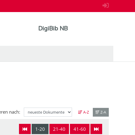
DigiBib NB
eren nach:
A-Z
Z-A
1-20
21-40
41-60