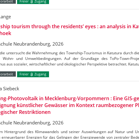
orarbeit
Freier
Zugang
Lange
hip tourism through the residents’ eyes : an analysis in Ka
hoek
chule Neubrandenburg, 2026
udie untersucht die Wahrnehmung des Township-Tourismus in Katutura durch di
e Wohn- und Umweltbedingungen. Auf der Grundlage des ToPo-Town-Projek
us aus sozialer, wirtschaftlicher und ökologischer Perspektive betrachtet. Katutu
orarbeit
Freier
Zugang
a Siebeck
ing-Photovoltaik in Mecklenburg-Vorpommern : Eine GIS-ge
Eignung künstlicher Gewässer im Kontext raumbezogener 
gischer Restriktionen
chule Neubrandenburg, 2026
m Hintergrund des Klimawandels und seiner Auswirkungen auf Natur und Umw
 erneuerbarer Energien für das Gelingen der Energiewende von zentraler Bedeu