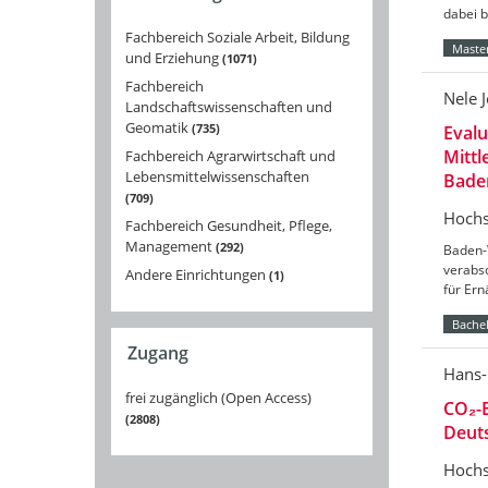
dabei 
Fachbereich Soziale Arbeit, Bildung
Master
und Erziehung
1071
Fachbereich
Nele 
Landschaftswissenschaften und
Geomatik
735
Eval
Mittl
Fachbereich Agrarwirtschaft und
Lebensmittelwissenschaften
Bade
709
Hochs
Fachbereich Gesundheit, Pflege,
Management
292
Baden-
verabs
Andere Einrichtungen
1
für Er
Bachel
Zugang
Hans-
frei zugänglich (Open Access)
CO₂-B
2808
Deut
Hochs