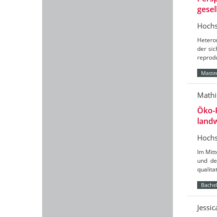
gesel
Hochs
Hetero
der sic
reprod
Master
Mathi
Öko-
landw
Hochs
Im Mit
und de
qualit
Bachel
Jessi