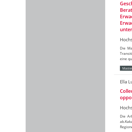
Gesch
Berat
Erwac
Erwac
unte
Hochs
Die Ma
Transit
eine qu
Master
Ella L
Colle
oppot
Hochs
Die Ar
ab.Kaka
Region