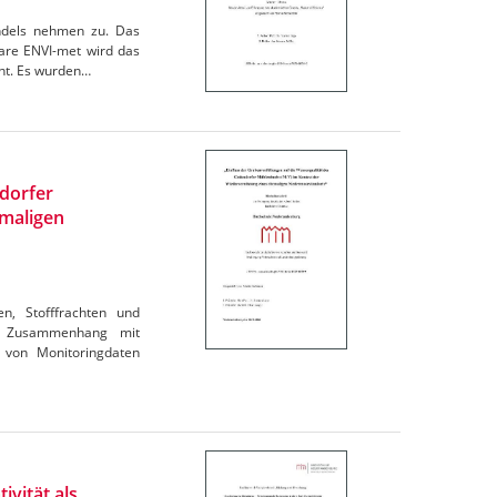
andels nehmen zu. Das
are ENVI-met wird das
cht. Es wurden…
ndorfer
maligen
en, Stofffrachten und
im Zusammenhang mit
 von Monitoringdaten
ivität als