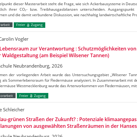
elpunkt dieser Masterarbeit steht die Frage, wie sich Ackerbausysteme in Deuts
htlich ihrer CO₂- bzw. Treibhausgasbilanzen unterscheiden. Ausgangspunkt
en und die damit verbundene Diskussion, wie nachhaltig landwirtschaftliche Pr
arbeit
Freier
Zugang
Carolin Vogler
Lebensraum zur Verantwortung : Schutzmöglichkeiten vo
r Waldgestaltung (am Beispiel Wilsener Tannen)
chule Neubrandenburg, 2026
men der vorliegenden Arbeit wurde das Untersuchungsgebiet „Wilsener Tannen
g als Sommerlebensraum für Fledermäuse analysiert. In Zusammenarbeit mit de
edermäuse Westmecklenburg wurde das Artenvorkommen von Fledermäusen, mitt
orarbeit
Freier
Zugang
 Schleicher
lau-grünen Straßen der Zukunft? : Potenziale klimaangepas
lanungen von ausgewählten Straßenräumen in der Hanses
chule Neubrandenburg, 2026