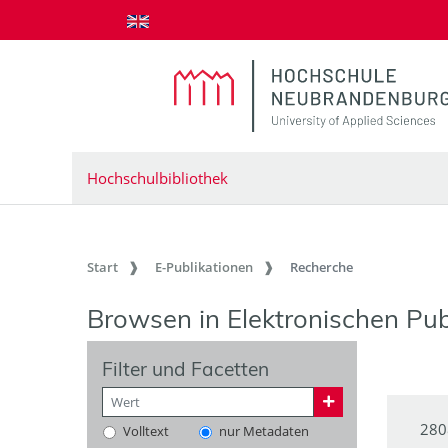
zum Inhalt springen
Hochschulbibliothek
Start
E-Publikationen
Recherche
Browsen in Elektronischen Pub
Filter und Facetten
280
Volltext
nur Metadaten