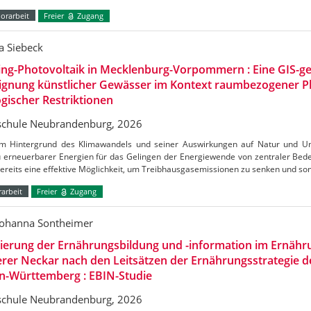
orarbeit
Freier
Zugang
a Siebeck
ing-Photovoltaik in Mecklenburg-Vorpommern : Eine GIS-ge
Eignung künstlicher Gewässer im Kontext raumbezogener 
gischer Restriktionen
chule Neubrandenburg, 2026
m Hintergrund des Klimawandels und seiner Auswirkungen auf Natur und Umw
 erneuerbarer Energien für das Gelingen der Energiewende von zentraler Bedeu
bereits eine effektive Möglichkeit, um Treibhausgasemissionen zu senken und s
arbeit
Freier
Zugang
Johanna Sontheimer
uierung der Ernährungsbildung und -information im Ernäh
erer Neckar nach den Leitsätzen der Ernährungsstrategie 
n-Württemberg : EBIN-Studie
chule Neubrandenburg, 2026