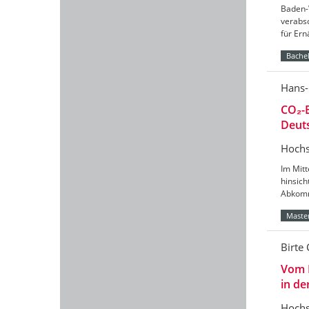
Baden-
verabs
für Er
Bachel
Hans-
CO₂-B
Deut
Hochs
Im Mitt
hinsic
Abkomm
Master
Birte 
Vom 
in de
Hochs