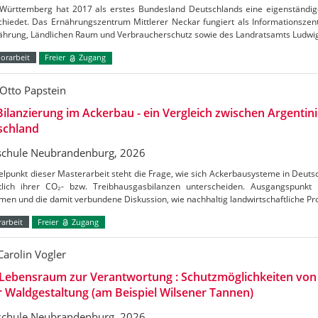
Württemberg hat 2017 als erstes Bundesland Deutschlands eine eigenständig
chiedet. Das Ernährungszentrum Mittlerer Neckar fungiert als Informationszen
nährung, Ländlichen Raum und Verbraucherschutz sowie des Landratsamts Ludw
orarbeit
Freier
Zugang
Otto Papstein
ilanzierung im Ackerbau - ein Vergleich zwischen Argentin
schland
chule Neubrandenburg, 2026
elpunkt dieser Masterarbeit steht die Frage, wie sich Ackerbausysteme in Deuts
htlich ihrer CO₂- bzw. Treibhausgasbilanzen unterscheiden. Ausgangspunkt
en und die damit verbundene Diskussion, wie nachhaltig landwirtschaftliche Pr
arbeit
Freier
Zugang
Carolin Vogler
Lebensraum zur Verantwortung : Schutzmöglichkeiten vo
r Waldgestaltung (am Beispiel Wilsener Tannen)
chule Neubrandenburg, 2026