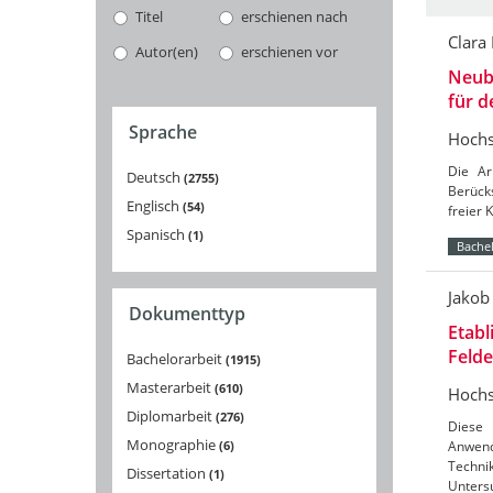
Titel
erschienen nach
Clara
Autor(en)
erschienen vor
Neuba
für 
Sprache
Hochs
Die Ar
Deutsch
2755
Berücks
Englisch
54
freier 
Spanisch
1
Bachel
Jakob
Dokumenttyp
Etabl
Feld
Bachelorarbeit
1915
Masterarbeit
610
Hochs
Diplomarbeit
276
Diese 
Monographie
6
Anwend
Techni
Dissertation
1
Unters