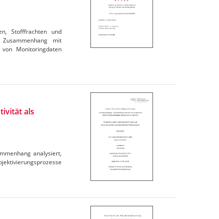
en, Stofffrachten und
im Zusammenhang mit
 von Monitoringdaten
ivität als
ammenhang analysiert,
ubjektivierungsprozesse