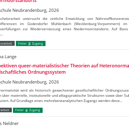
ermoorstandorts
chule Neubrandenburg, 2026
chelorarbeit untersucht die zeitliche Entwicklung von Nährstoffkonzentrat
tdifferenzen im Godendorfer Mühlenbach (Mecklenburg-Vorpommern) 
verfüllungen zur Wiedervernässung eines Niedermoorstandorts. Auf Basis
n…
orarbeit
Freier
Zugang
a Lange
ektiven queer-materialistischer Theorien auf Heteronormat
lschaftliches Ordnungssystem
chule Neubrandenburg, 2026
normativität wird als historisch gewachsener gesellschaftlicher Ordnungszus
h über materielle, institutionelle und alltagspraktische Strukturen sowie über S
uziert. Auf Grundlage eines mehrebeneanalytischen Zugangs werden diese…
arbeit
Freier
Zugang
s Neldner