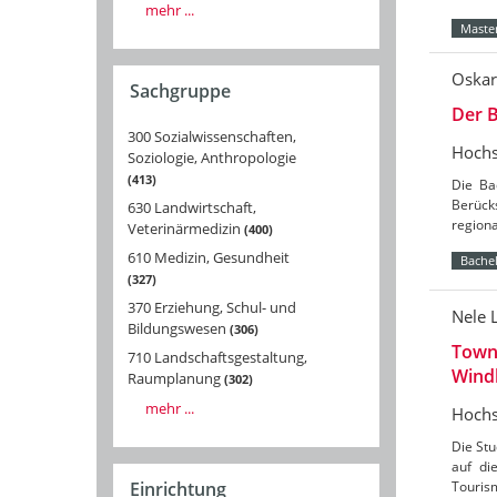
mehr ...
Master
Oskar
Sachgruppe
Der B
300 Sozialwissenschaften,
Hochs
Soziologie, Anthropologie
413
Die Ba
Berücks
630 Landwirtschaft,
region
Veterinärmedizin
400
610 Medizin, Gesundheit
Bachel
327
370 Erziehung, Schul- und
Nele 
Bildungswesen
306
Towns
710 Landschaftsgestaltung,
Wind
Raumplanung
302
mehr ...
Hochs
Die St
auf di
Tourism
Einrichtung