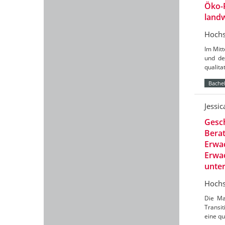
Öko-
landw
Hochs
Im Mit
und de
qualit
Bachel
Jessi
Gesch
Berat
Erwac
Erwac
unte
Hochs
Die Ma
Transit
eine qu