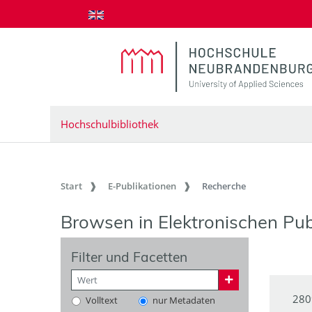
zum Inhalt springen
Hochschulbibliothek
Start
E-Publikationen
Recherche
Browsen in Elektronischen Pub
Filter und Facetten
280
Volltext
nur Metadaten