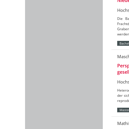
Nied
Hochs
Die Ba
Frach
Graben
werde
Bachel
Masch
Persp
gesel
Hochs
Hetero
der sic
reprod
Master
Mathi