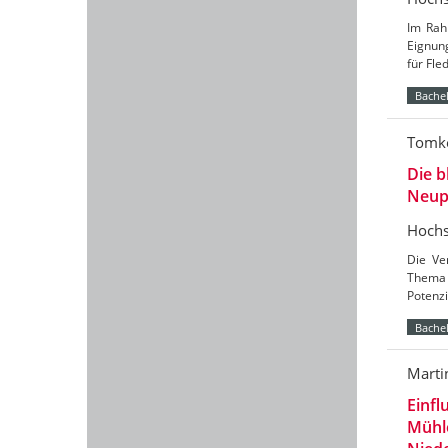
Im Rah
Eignun
für Fl
Bachel
Tomke
Die b
Neup
Hochs
Die Ve
Thema 
Potenzi
Bachel
Marti
Einfl
Mühl