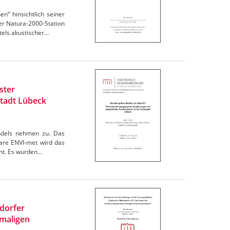
“ hinsichtlich seiner
r Natura-2000-Station
els akustischer…
ster
tadt Lübeck
andels nehmen zu. Das
are ENVI-met wird das
cht. Es wurden…
ndorfer
maligen