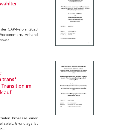
wählter
en der GAP-Reform 2023
rg-Vorpommern. Anhand
 sowie…
e
n trans*
 Transition im
k auf
zialen Prozesse einer
 spielt. Grundlage ist
er…