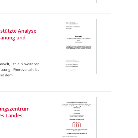
stützte Analyse
Planung und
elt, ist ein weiterer
tung. Photovoltaik ist
omit dem…
rungszentrum
des Landes