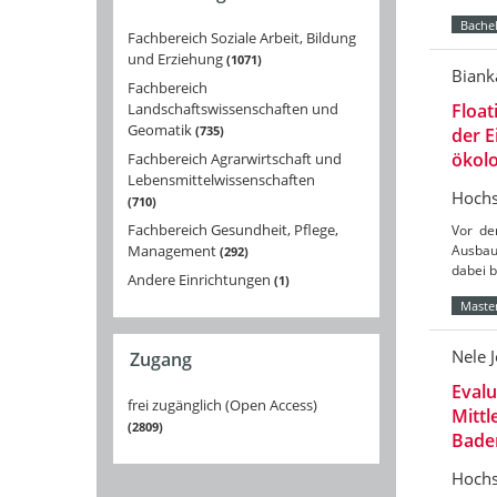
Bachel
Fachbereich Soziale Arbeit, Bildung
und Erziehung
1071
Biank
Fachbereich
Landschaftswissenschaften und
Float
Geomatik
735
der 
ökolo
Fachbereich Agrarwirtschaft und
Lebensmittelwissenschaften
Hochs
710
Fachbereich Gesundheit, Pflege,
Vor de
Management
Ausbau
292
dabei 
Andere Einrichtungen
1
Master
Nele 
Zugang
Eval
frei zugänglich (Open Access)
Mittl
2809
Bade
Hochs