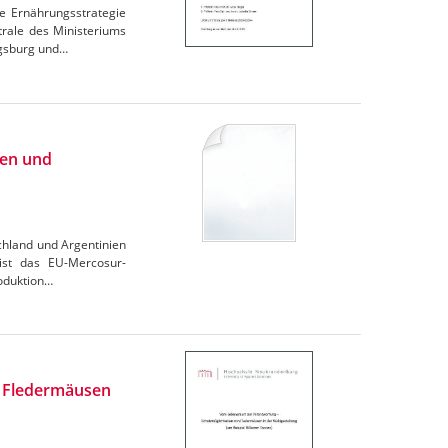
e Ernährungsstrategie
trale des Ministeriums
igsburg und…
ien und
chland und Argentinien
 ist das EU-Mercosur-
oduktion…
n Fledermäusen