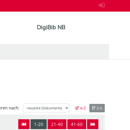
DigiBib NB
eren nach:
A-Z
Z-A
1-20
21-40
41-60