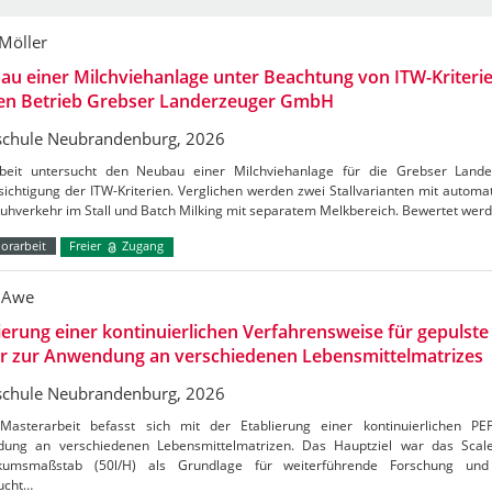
 Möller
u einer Milchviehanlage unter Beachtung von ITW-Kriterie
den Betrieb Grebser Landerzeuger GmbH
chule Neubrandenburg, 2026
beit untersucht den Neubau einer Milchviehanlage für die Grebser Lan
ichtigung der ITW-Kriterien. Verglichen werden zwei Stallvarianten mit autom
Kuhverkehr im Stall und Batch Milking mit separatem Melkbereich. Bewertet wer
orarbeit
Freier
Zugang
 Awe
ierung einer kontinuierlichen Verfahrensweise für gepulste 
er zur Anwendung an verschiedenen Lebensmittelmatrizes
chule Neubrandenburg, 2026
Masterarbeit befasst sich mit der Etablierung einer kontinuierlichen PE
ung an verschiedenen Lebensmittelmatrizen. Das Hauptziel war das Sca
kumsmaßstab (50l/H) als Grundlage für weiterführende Forschung und 
ucht…