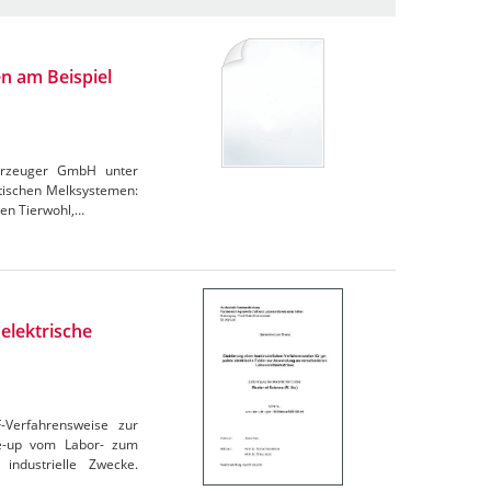
n am Beispiel
derzeuger GmbH unter
atischen Melksystemen:
den Tierwohl,…
elektrische
F-Verfahrensweise zur
le-up vom Labor- zum
industrielle Zwecke.