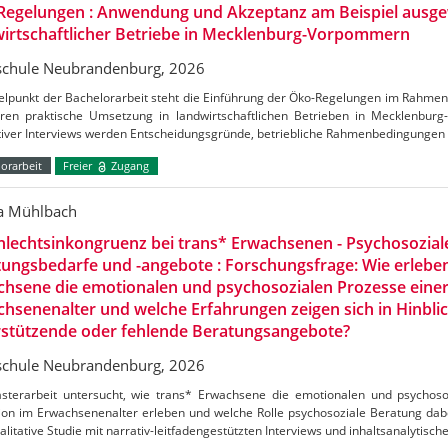
Regelungen : Anwendung und Akzeptanz am Beispiel ausge
irtschaftlicher Betriebe in Mecklenburg-Vorpommern
chule Neubrandenburg, 2026
telpunkt der Bachelorarbeit steht die Einführung der Öko-Regelungen im Rahm
ren praktische Umsetzung in landwirtschaftlichen Betrieben in Mecklenbu
ativer Interviews werden Entscheidungsgründe, betriebliche Rahmenbedingungen
orarbeit
Freier
Zugang
ca Mühlbach
lechtsinkongruenz bei trans* Erwachsenen - Psychosozial
ungsbedarfe und -angebote : Forschungsfrage: Wie erlebe
hsene die emotionalen und psychosozialen Prozesse einer
hsenenalter und welche Erfahrungen zeigen sich in Hinblic
rstützende oder fehlende Beratungsangebote?
chule Neubrandenburg, 2026
sterarbeit untersucht, wie trans* Erwachsene die emotionalen und psychoso
ion im Erwachsenenalter erleben und welche Rolle psychosoziale Beratung dabei
alitative Studie mit narrativ-leitfadengestützten Interviews und inhaltsanalytisch