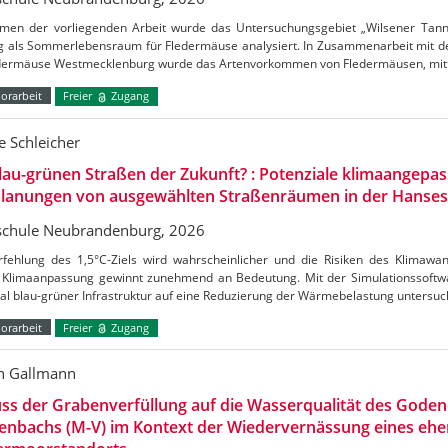
men der vorliegenden Arbeit wurde das Untersuchungsgebiet „Wilsener Tannen
g als Sommerlebensraum für Fledermäuse analysiert. In Zusammenarbeit mit de
edermäuse Westmecklenburg wurde das Artenvorkommen von Fledermäusen, mitt
orarbeit
Freier
Zugang
 Schleicher
lau-grünen Straßen der Zukunft? : Potenziale klimaangepas
lanungen von ausgewählten Straßenräumen in der Hanses
chule Neubrandenburg, 2026
rfehlung des 1,5°C-Ziels wird wahrscheinlicher und die Risiken des Klimaw
Klimaanpassung gewinnt zunehmend an Bedeutung. Mit der Simulationssoftw
al blau-grüner Infrastruktur auf eine Reduzierung der Wärmebelastung untersu
orarbeit
Freier
Zugang
n Gallmann
uss der Grabenverfüllung auf die Wasserqualität des Gode
enbachs (M-V) im Kontext der Wiedervernässung eines ehe