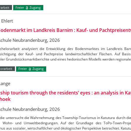
arbeit
Freier
Zugang
 Ehlert
odenmarkt im Landkreis Barnim : Kauf- und Pachtpreisent
chule Neubrandenburg, 2026
chelorarbeit analysiert die Entwicklung des Bodenmarktes im Landkreis Ba
ichtigung der Kauf- und Pachtpreise landwirtschaftlicher Flächen. Auf Basis 
aler Grundstücksmarktberichte und eines hedonischen Modells werden regional
orarbeit
Freier
Zugang
Lange
hip tourism through the residents’ eyes : an analysis in Ka
hoek
chule Neubrandenburg, 2026
udie untersucht die Wahrnehmung des Township-Tourismus in Katutura durch di
e Wohn- und Umweltbedingungen. Auf der Grundlage des ToPo-Town-Projek
us aus sozialer, wirtschaftlicher und ökologischer Perspektive betrachtet. Katutu