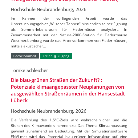
Hochschule Neubrandenburg, 2026
Im Rahmen der vorliegenden Arbeit wurde das
Untersuchungsgebiet „Wilsener Tannen“ hinsichtlich seiner Eignung
als Sommerlebensraum für Fledermäuse analysiert. In
Zusammenarbeit mit der Natura-2000-Station für Fledermäuse
Westmecklenburg wurde das Artenvorkommen von Fledermäusen,
mittels akustischer…
Bachelorarbeit
Freier
Zugang
Tomke Schleicher
Die blau-grünen Straßen der Zukunft? :
Potenziale klimaangepasster Neuplanungen von
ausgewählten Straßenräumen in der Hansestadt
Lübeck
Hochschule Neubrandenburg, 2026
Die Verfehlung des 1,5°C-Ziels wird wahrscheinlicher und die
Risiken des Klimawandels nehmen zu. Das Thema Klimaanpassung
gewinnt zunehmend an Bedeutung. Mit der Simulationssoftware
ENVI-met wird das Potenzial blau-grüner Infrastruktur auf eine