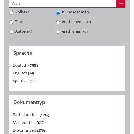
Volltext
nur Metadaten
Titel
erschienen nach
Autor(en)
erschienen vor
Sprache
Deutsch
2755
Englisch
54
Spanisch
1
Dokumenttyp
Bachelorarbeit
1915
Masterarbeit
610
Diplomarbeit
276