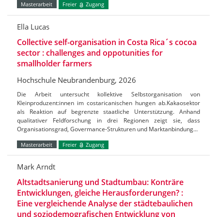
Masterarbeit
Freier
Zugang
Ella Lucas
Collective self-organisation in Costa Rica´s cocoa
sector : challenges and oppotunities for
smallholder farmers
Hochschule Neubrandenburg, 2026
Die Arbeit untersucht kollektive Selbstorganisation von
Kleinproduzent:innen im costaricanischen hungen ab.Kakaosektor
als Reaktion auf begrenzte staatliche Unterstützung. Anhand
qualitativer Feldforschung in drei Regionen zeigt sie, dass
Organisationsgrad, Govermance-Strukturen und Marktanbindung…
Masterarbeit
Freier
Zugang
Mark Arndt
Altstadtsanierung und Stadtumbau: Konträre
Entwicklungen, gleiche Herausforderungen? :
Eine vergleichende Analyse der städtebaulichen
und soziodemografischen Entwicklung von