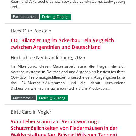
Raum und Verbraucherschutz sowie des Landratsamts Ludwigsburg
und…
Bachelorarbeit
Freier
Zugang
Hans-Otto Papstein
CO₂-Bilanzierung im Ackerbau - ein Vergleich
zwischen Argentinien und Deutschland
Hochschule Neubrandenburg, 2026
Im Mittelpunkt dieser Masterarbeit steht die Frage, wie sich
Ackerbausysteme in Deutschland und Argentinien hinsichtlich ihrer
CO₂- bzw. Treibhausgasbilanzen unterscheiden. Ausgangspunkt ist
das EU-Mercosur-Abkommen und die damit verbundene
Diskussion, wie nachhaltig landwirtschaftliche Produktion…
Masterarbeit
Freier
Zugang
Birte Carolin Vogler
Vom Lebensraum zur Verantwortung :
Schutzmöglichkeiten von Fledermäusen in der
Waldgestaltung (am Beispiel Wilsener Tannen)