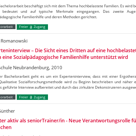
achelorarbeit beschäftigt sich mit dem Thema hochbelastete Familien. Es wird b
ff bedeutet und auf typische Merkmale eingegangen. Das zweite Aug
ädagogische Familienhilfe und deren Methoden gerichtet.
orarbeit
Freier
Zugang
s Romanowski
teninterview – Die Sicht eines Dritten auf eine hochbelastet
 eine Sozialpädagogische Familienhilfe unterstützt wird
chule Neubrandenburg, 2010
ser Bachelorarbeit geht es um ein Experteninterview, dass mit einer Ergother
Qualitative Sozialforschungsmethode wird zu Beginn beschrieben und näher er
s geführte Interview aufbereitet und durch das zirkuläre Dekonstruieren ausgew
orarbeit
Freier
Zugang
 Günther
ter aktiv als seniorTrainer/in - Neue Verantwortungsrolle fü
chen