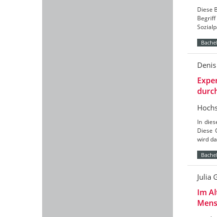
Diese B
Begri
Sozialp
Bachel
Deni
Exper
durch
Hochs
In die
Diese 
wird da
Bachel
Julia
Im Al
Mens