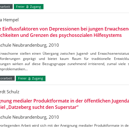
marbeit
Freier
Zugang
a Hempel
 Einflussfaktoren von Depressionen bei jungen Erwachsen
chkeiten und Grenzen des psychosozialen Hilfesystems
chule Neubrandenburg, 2010
Erwachsene stellen einen Übergang zwischen Jugend- und Erwachsenenstatus d
forderungen geprägt und bietet kaum Raum für traditionelle Entwicklun
kungen wirken auf diese Bezugsgruppe zunehmend irritierend, zumal viele s
enproblematiken…
orarbeit
Freier
Zugang
rdt Schulz
nung medialer Produktformate in der öffentlichen Jugenda
iel „Datzeberg sucht den Superstar“
chule Neubrandenburg, 2010
vorliegenden Arbeit wird sich mit der Aneignung medialer Produktformate in de