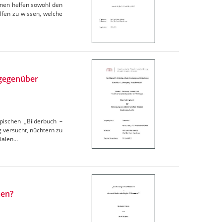
ihnen helfen sowohl den
elfen zu wissen, welche
 gegenüber
pischen „Bilderbuch –
g versucht, nüchtern zu
zialen…
men?