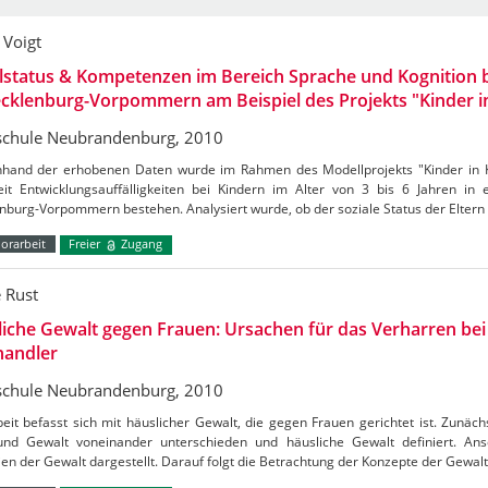
 Voigt
lstatus & Kompetenzen im Bereich Sprache und Kognition b
cklenburg-Vorpommern am Beispiel des Projekts "Kinder in 
chule Neubrandenburg, 2010
Anhand der erhobenen Daten wurde im Rahmen des Modellprojekts "Kinder in Ki
eit Entwicklungsauffälligkeiten bei Kindern im Alter von 3 bis 6 Jahren in 
burg-Vorpommern bestehen. Analysiert wurde, ob der soziale Status der Eltern 
orarbeit
Freier
Zugang
e Rust
iche Gewalt gegen Frauen: Ursachen für das Verharren be
handler
chule Neubrandenburg, 2010
eit befasst sich mit häuslicher Gewalt, die gegen Frauen gerichtet ist. Zunäch
 und Gewalt voneinander unterschieden und häusliche Gewalt definiert. An
en der Gewalt dargestellt. Darauf folgt die Betrachtung der Konzepte der Gewa