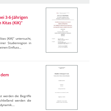
ei 3-6-Jährigen
Kitas (KiK)"
tas (KiK)" untersucht,
einer Studienregion in
einen Einfluss…
i dem
st werden die Begriffe
schließend werden die
ltdynamik.…