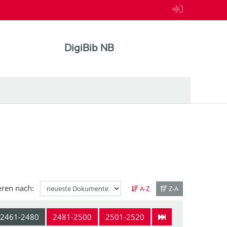
DigiBib NB
eren nach:
A-Z
Z-A
2461-2480
2481-2500
2501-2520