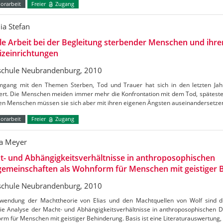
orarbeit
Freier
Zugang
ia Stefan
le Arbeit bei der Begleitung sterbender Menschen und ihre
izeinrichtungen
chule Neubrandenburg, 2010
gang mit den Themen Sterben, Tod und Trauer hat sich in den letzten Jah
ert. Die Menschen meiden immer mehr die Konfrontation mit dem Tod, späteste
ten Menschen müssen sie sich aber mit ihren eigenen Ängsten auseinandersetz
orarbeit
Freier
Zugang
a Meyer
- und Abhängigkeitsverhältnisse in anthroposophischen
gemeinschaften als Wohnform für Menschen mit geistiger 
chule Neubrandenburg, 2010
wendung der Machttheorie von Elias und den Machtquellen von Wolf sind d
eie Analyse der Macht- und Abhängigkeitsverhältnisse in anthroposophischen 
m für Menschen mit geistiger Behinderung. Basis ist eine Literaturauswertung,