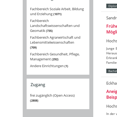
Diplo
Fachbereich Soziale Arbeit, Bildung
und Erziehung
1071
Sandr
Fachbereich
Landschaftswissenschaften und
Frühe
Geomatik
735
Mögli
Fachbereich Agrarwirtschaft und
Hochs
Lebensmittelwissenschaften
709
Junge 
Heraus
Fachbereich Gesundheit, Pflege,
Erkran
Management
292
Famili
Andere Einrichtungen
1
Bachel
Eckha
Zugang
Aneig
frei zugänglich (Open Access)
Beisp
2808
Hochs
In der 