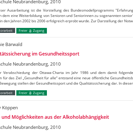
chule Neubrandenburg, 2010
ieser Ausarbeitung ist die Vorstellung des Bundesmodellprogramms "Erfahrungs
 in dem eine Weiterbildung von Senioren und Seniorinnen zu sogenannten seniorT
 in den Jahren 2002 bis 2006 erfolgreich erprobt wurde. Zur Darstellung der Not
orarbeit
Freier
Zugang
nie Bärwald
tätssicherung im Gesundheitssport
chule Neubrandenburg, 2010
er Verabschiedung der Ottawa-Charta im Jahr 1986 und dem damit folgende
 für das Ziel „Gesundheit für alle“ entstand eine neue öffentliche Gesundheit
Bewegung stellen der Gesundheitssport und die Qualitätssicherung dar. In diese
orarbeit
Freier
Zugang
y Köppen
und Möglichkeiten aus der Alkoholabhängigkeit
chule Neubrandenburg, 2010