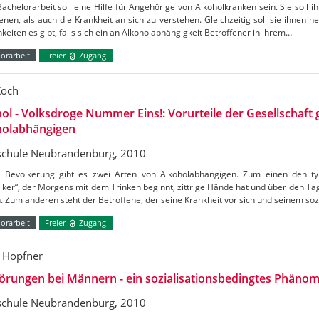
achelorarbeit soll eine Hilfe für Angehörige von Alkoholkranken sein. Sie soll 
enen, als auch die Krankheit an sich zu verstehen. Gleichzeitig soll sie ihnen h
keiten es gibt, falls sich ein an Alkoholabhängigkeit Betroffener in ihrem…
orarbeit
Freier
Zugang
Koch
ol - Volksdroge Nummer Eins!: Vorurteile der Gesellschaft
holabhängigen
chule Neubrandenburg, 2010
e Bevölkerung gibt es zwei Arten von Alkoholabhängigen. Zum einen den ty
iker“, der Morgens mit dem Trinken beginnt, zittrige Hände hat und über den Ta
 Zum anderen steht der Betroffene, der seine Krankheit vor sich und seinem so
orarbeit
Freier
Zugang
 Höpfner
örungen bei Männern - ein sozialisationsbedingtes Phäno
chule Neubrandenburg, 2010