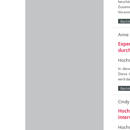
besch
Zusamm
Verans
Bachel
Anne 
Exper
durch
Hochs
In die
Diese 
wird da
Bachel
Cind
Hochb
Inter
Hochs