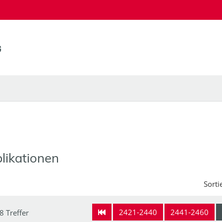
likationen
Sorti
2421-2440
2441-2460
8 Treffer