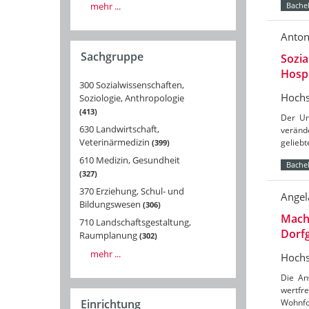
mehr ...
Bachel
Anton
Sachgruppe
Sozia
Hosp
300 Sozialwissenschaften,
Hochs
Soziologie, Anthropologie
413
Der Um
630 Landwirtschaft,
veränd
Veterinärmedizin
gelieb
399
610 Medizin, Gesundheit
Bachel
327
370 Erziehung, Schul- und
Angel
Bildungswesen
306
Macht
710 Landschaftsgestaltung,
Dorf
Raumplanung
302
mehr ...
Hochs
Die An
wertfr
Einrichtung
Wohnfor