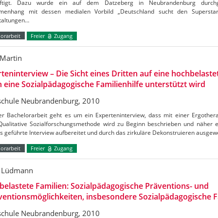
äftigt. Dazu wurde ein auf dem Datzeberg in Neubrandenburg durchg
enhang mit dessen medialen Vorbild „Deutschland sucht den Superstar
taltungen…
orarbeit
Freier
Zugang
Martin
teninterview – Die Sicht eines Dritten auf eine hochbelastet
 eine Sozialpädagogische Familienhilfe unterstützt wird
chule Neubrandenburg, 2010
ser Bachelorarbeit geht es um ein Experteninterview, dass mit einer Ergother
Qualitative Sozialforschungsmethode wird zu Beginn beschrieben und näher er
s geführte Interview aufbereitet und durch das zirkuläre Dekonstruieren ausgew
orarbeit
Freier
Zugang
y Lüdmann
elastete Familien: Sozialpädagogische Präventions- und
ventionsmöglichkeiten, insbesondere Sozialpädagogische F
chule Neubrandenburg, 2010