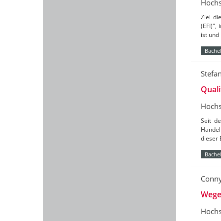
Hochs
Ziel d
(EFI)",
ist und
Bachel
Stefa
Quali
Hochs
Seit d
Handeln
dieser 
Bachel
Conn
Wege 
Hochs