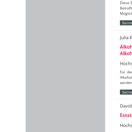
Diese B
Betroff
Möglich
Bachel
Julia 
Alkoh
Alko
Hochs
Für di
Alkohol
werden.
Bachel
David
Essst
Hochs