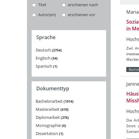
Titel
erschienen nach
Maria
Autor(en)
erschienen vor
Sozia
in Me
Sprache
Hochs
Ziel: 
Deutsch
2754
inwiew
Englisch
54
Mecklen
Spanisch
1
Bachel
Janin
Dokumenttyp
Häusl
Miss
Bachelorarbeit
1914
Masterarbeit
610
Hochs
Diplomarbeit
276
Die Arb
Monographie
6
Streit
Szenari
Dissertation
1