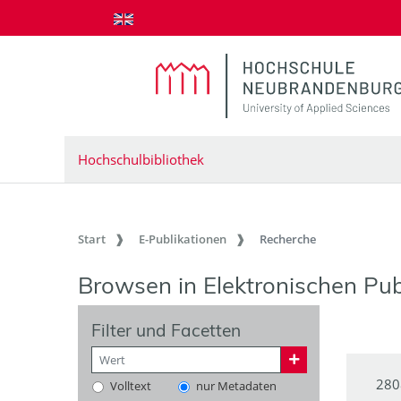
zum Inhalt springen
Hochschulbibliothek
Start
E-Publikationen
Recherche
Browsen in Elektronischen Pub
Filter und Facetten
280
Volltext
nur Metadaten