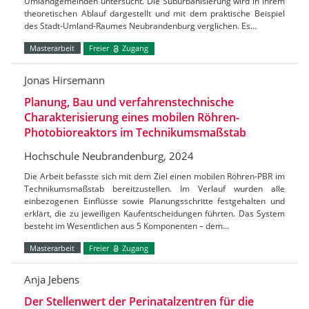
Umlandgemeinden untersucht. Die Suburbanisierung wird in ihrem
theoretischen Ablauf dargestellt und mit dem praktische Beispiel
des Stadt-Umland-Raumes Neubrandenburg verglichen. Es…
Masterarbeit
Freier
Zugang
Jonas Hirsemann
Planung, Bau und verfahrenstechnische
Charakterisierung eines mobilen Röhren-
Photobioreaktors im Technikumsmaßstab
Hochschule Neubrandenburg, 2024
Die Arbeit befasste sich mit dem Ziel einen mobilen Röhren-PBR im
Technikumsmaßstab bereitzustellen. Im Verlauf wurden alle
einbezogenen Einflüsse sowie Planungsschritte festgehalten und
erklärt, die zu jeweiligen Kaufentscheidungen führten. Das System
besteht im Wesentlichen aus 5 Komponenten – dem…
Masterarbeit
Freier
Zugang
Anja Jebens
Der Stellenwert der Perinatalzentren für die