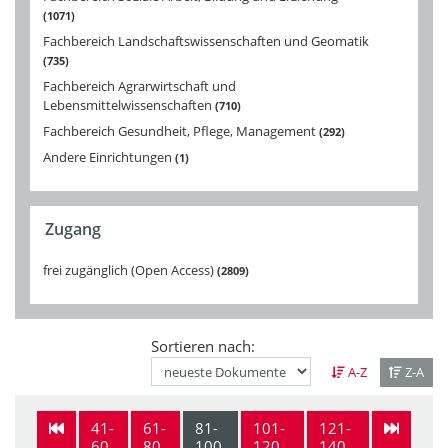
1071
Fachbereich Landschaftswissenschaften und Geomatik
735
Fachbereich Agrarwirtschaft und
Lebensmittelwissenschaften
710
Fachbereich Gesundheit, Pflege, Management
292
Andere Einrichtungen
1
Zugang
frei zugänglich (Open Access)
2809
Sortieren nach:
A-Z
Z-A
41-
61-
81-
101-
121-
60
80
100
120
140