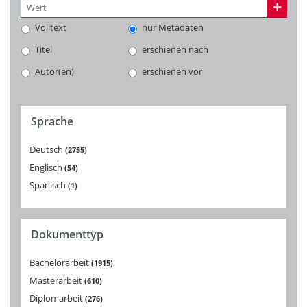
Volltext
nur Metadaten
Titel
erschienen nach
Autor(en)
erschienen vor
Sprache
Deutsch
2755
Englisch
54
Spanisch
1
Dokumenttyp
Bachelorarbeit
1915
Masterarbeit
610
Diplomarbeit
276