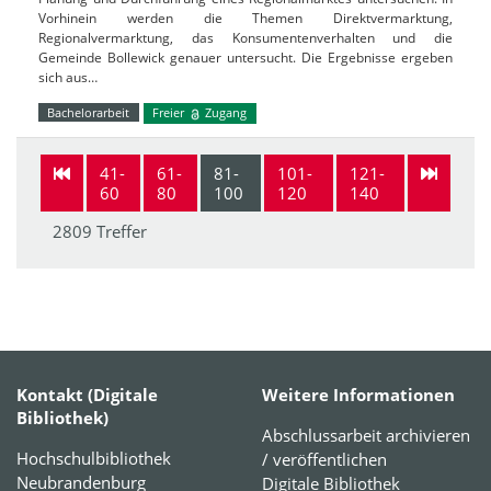
Vorhinein werden die Themen Direktvermarktung,
Regionalvermarktung, das Konsumentenverhalten und die
Gemeinde Bollewick genauer untersucht. Die Ergebnisse ergeben
sich aus…
Bachelorarbeit
Freier
Zugang
41-
61-
81-
101-
121-
60
80
100
120
140
2809 Treffer
Kontakt (Digitale
Weitere Informationen
Bibliothek)
Abschlussarbeit archivieren
Hochschulbibliothek
/ veröffentlichen
Neubrandenburg
Digitale Bibliothek