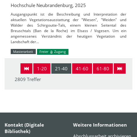
Hochschule Neubrandenburg, 2025
Ausgangspunkt ist die Beschreibung und Interpretation der
aktuellen Vegetationsausstattung der "Wiesen", "Weiden" und
Wälder des Schirgoutte-Tals, einem kleinen Seitental des
Breuschtals (Ban de la Roche) im Elsass / Vogesen. Um ein
angemessenes Verständnis der heutigen Vegetation und
Landschaft der…
Masterarbeit
Freier
Zugang
1-20
21-40
41-60
61-80
2809 Treffer
Kontakt (Digitale
Weitere Informationen
Bibliothek)
Abschlussarbeit archivieren