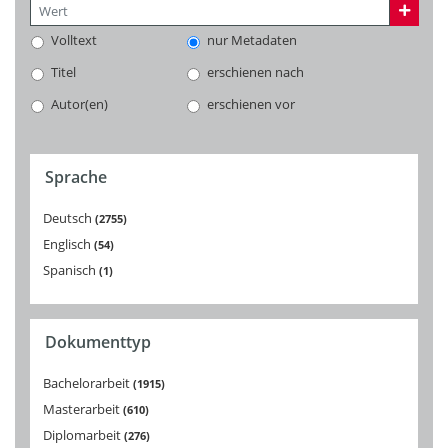
Volltext
nur Metadaten
Titel
erschienen nach
Autor(en)
erschienen vor
Sprache
Deutsch
2755
Englisch
54
Spanisch
1
Dokumenttyp
Bachelorarbeit
1915
Masterarbeit
610
Diplomarbeit
276