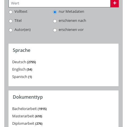
Volltext
nur Metadaten
Titel
erschienen nach
Autor(en)
erschienen vor
Sprache
Deutsch
2755
Englisch
54
Spanisch
1
Dokumenttyp
Bachelorarbeit
1915
Masterarbeit
610
Diplomarbeit
276