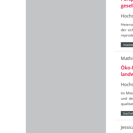
gesel
Hochs
Hetero
der sic
reprod
master
Mathi
Öko-
landw
Hochs
Im Mit
und de
qualit
bachel
Jessi