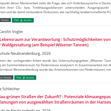
elpunkt dieser Masterarbeit steht die Frage, wie sich Ackerbausysteme in Deuts
htlich ihrer CO₂- bzw. Treibhausgasbilanzen unterscheiden. Ausgangspunkt
en und die damit verbundene Diskussion, wie nachhaltig landwirtschaftliche Pr
 thesis
free
access
Carolin Vogler
Lebensraum zur Verantwortung : Schutzmöglichkeiten vo
r Waldgestaltung (am Beispiel Wilsener Tannen)
chule Neubrandenburg, 2026
men der vorliegenden Arbeit wurde das Untersuchungsgebiet „Wilsener Tannen
g als Sommerlebensraum für Fledermäuse analysiert. In Zusammenarbeit mit de
edermäuse Westmecklenburg wurde das Artenvorkommen von Fledermäusen, mitt
or thesis
free
access
 Schleicher
lau-grünen Straßen der Zukunft? : Potenziale klimaangepas
lanungen von ausgewählten Straßenräumen in der Hanses
chule Neubrandenburg, 2026