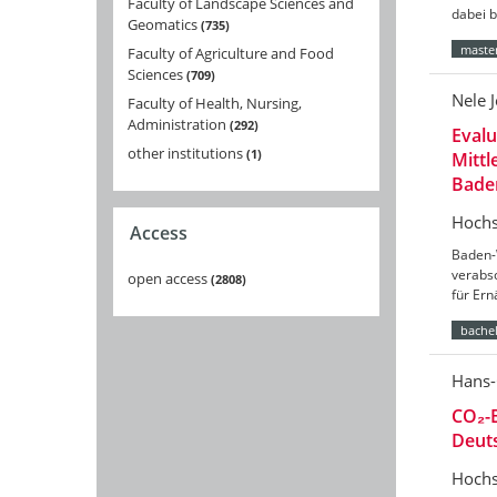
Faculty of Landscape Sciences and
dabei 
Geomatics
735
master
Faculty of Agriculture and Food
Sciences
709
Nele 
Faculty of Health, Nursing,
Administration
292
Eval
other institutions
1
Mittl
Bade
Hochs
Access
Baden-
verabs
open access
2808
für Er
bachel
Hans-
CO₂-B
Deut
Hochs