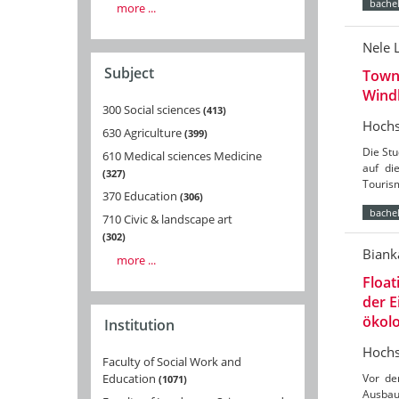
bachel
more ...
Nele 
Subject
Towns
Wind
300 Social sciences
413
Hochs
630 Agriculture
399
Die St
610 Medical sciences Medicine
auf di
327
Tourism
370 Education
306
bachel
710 Civic & landscape art
302
Biank
more ...
Float
der 
ökolo
Institution
Hochs
Faculty of Social Work and
Vor de
Education
1071
Ausbau