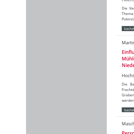
Die Ve
Thema 
Potenzi
bachel
Marti
Einfl
Mühl
Nied
Hochs
Die Ba
Frach
Graben
werde
bachel
Masch
Persp