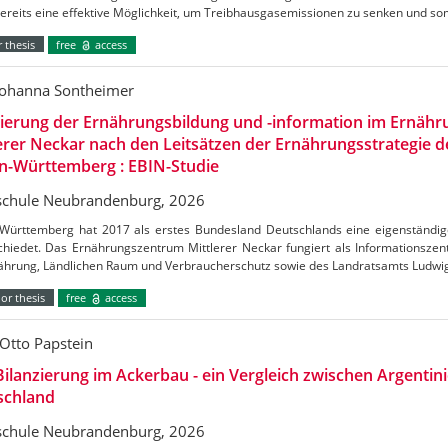
bereits eine effektive Möglichkeit, um Treibhausgasemissionen zu senken und s
 thesis
free
access
Johanna Sontheimer
uierung der Ernährungsbildung und -information im Ernäh
erer Neckar nach den Leitsätzen der Ernährungsstrategie 
n-Württemberg : EBIN-Studie
chule Neubrandenburg, 2026
Württemberg hat 2017 als erstes Bundesland Deutschlands eine eigenständig
chiedet. Das Ernährungszentrum Mittlerer Neckar fungiert als Informationszen
nährung, Ländlichen Raum und Verbraucherschutz sowie des Landratsamts Ludw
or thesis
free
access
Otto Papstein
ilanzierung im Ackerbau - ein Vergleich zwischen Argentin
schland
chule Neubrandenburg, 2026