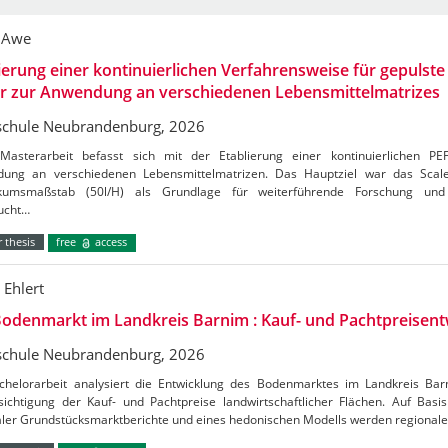
 Awe
ierung einer kontinuierlichen Verfahrensweise für gepulste 
er zur Anwendung an verschiedenen Lebensmittelmatrizes
chule Neubrandenburg, 2026
Masterarbeit befasst sich mit der Etablierung einer kontinuierlichen PE
ung an verschiedenen Lebensmittelmatrizen. Das Hauptziel war das Sca
kumsmaßstab (50l/H) als Grundlage für weiterführende Forschung und 
ucht…
 thesis
free
access
 Ehlert
odenmarkt im Landkreis Barnim : Kauf- und Pachtpreisent
chule Neubrandenburg, 2026
chelorarbeit analysiert die Entwicklung des Bodenmarktes im Landkreis Ba
ichtigung der Kauf- und Pachtpreise landwirtschaftlicher Flächen. Auf Basis 
aler Grundstücksmarktberichte und eines hedonischen Modells werden regional