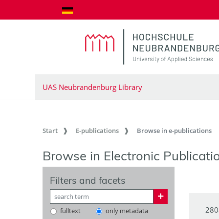
goto contents
UAS Neubrandenburg Library
Start
E-publications
Browse in e-publications
Browse in Electronic Publicati
Filters and facets
280
fulltext
only metadata