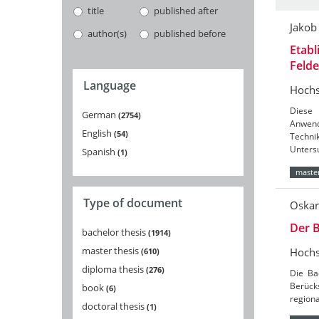
title
published after
Jakob
author(s)
published before
Etabl
Feld
Language
Hochs
Diese 
German
2754
Anwend
English
54
Techni
Unters
Spanish
1
master
Type of document
Oskar
Der B
bachelor thesis
1914
master thesis
Hochs
610
diploma thesis
276
Die Ba
Berücks
book
6
region
doctoral thesis
1