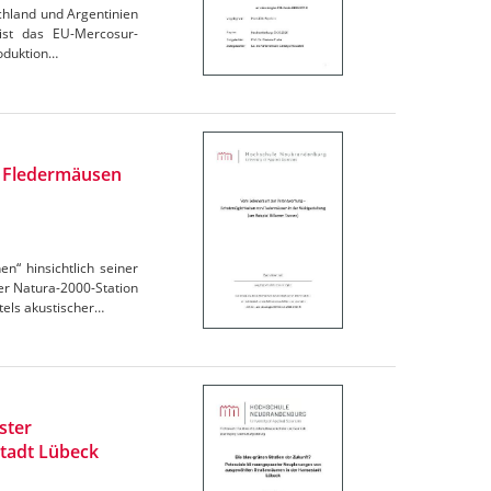
chland und Argentinien
 ist das EU-Mercosur-
oduktion…
n Fledermäusen
“ hinsichtlich seiner
r Natura-2000-Station
els akustischer…
ster
tadt Lübeck