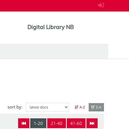
Digital Library NB
sort by:
A-Z
Z-A
1-20
21-40
41-60