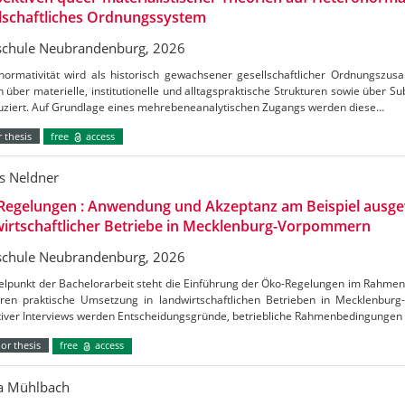
lschaftliches Ordnungssystem
chule Neubrandenburg, 2026
normativität wird als historisch gewachsener gesellschaftlicher Ordnungszus
h über materielle, institutionelle und alltagspraktische Strukturen sowie über S
uziert. Auf Grundlage eines mehrebeneanalytischen Zugangs werden diese…
 thesis
free
access
s Neldner
Regelungen : Anwendung und Akzeptanz am Beispiel ausge
irtschaftlicher Betriebe in Mecklenburg-Vorpommern
chule Neubrandenburg, 2026
telpunkt der Bachelorarbeit steht die Einführung der Öko-Regelungen im Rahm
ren praktische Umsetzung in landwirtschaftlichen Betrieben in Mecklenbu
ativer Interviews werden Entscheidungsgründe, betriebliche Rahmenbedingungen
or thesis
free
access
ca Mühlbach