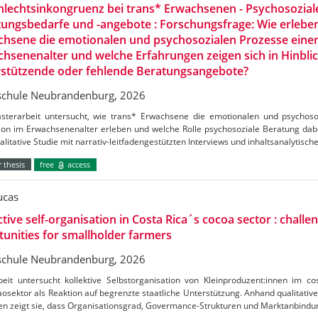
lechtsinkongruenz bei trans* Erwachsenen - Psychosozial
ungsbedarfe und -angebote : Forschungsfrage: Wie erlebe
hsene die emotionalen und psychosozialen Prozesse einer
hsenenalter und welche Erfahrungen zeigen sich in Hinblic
rstützende oder fehlende Beratungsangebote?
chule Neubrandenburg, 2026
sterarbeit untersucht, wie trans* Erwachsene die emotionalen und psychoso
ion im Erwachsenenalter erleben und welche Rolle psychosoziale Beratung dabei
alitative Studie mit narrativ-leitfadengestützten Interviews und inhaltsanalytisch
 thesis
free
access
ucas
ctive self-organisation in Costa Rica´s cocoa sector : challe
unities for smallholder farmers
chule Neubrandenburg, 2026
beit untersucht kollektive Selbstorganisation von Kleinproduzent:innen im c
osektor als Reaktion auf begrenzte staatliche Unterstützung. Anhand qualitative
en zeigt sie, dass Organisationsgrad, Govermance-Strukturen und Marktanbind