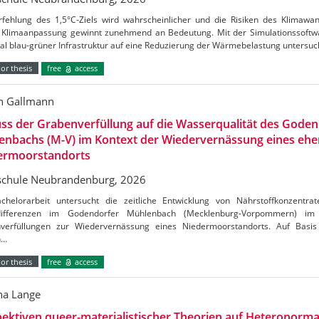
rfehlung des 1,5°C-Ziels wird wahrscheinlicher und die Risiken des Klimaw
Klimaanpassung gewinnt zunehmend an Bedeutung. Mit der Simulationssoftw
al blau-grüner Infrastruktur auf eine Reduzierung der Wärmebelastung untersu
or thesis
free
access
n Gallmann
uss der Grabenverfüllung auf die Wasserqualität des Gode
enbachs (M-V) im Kontext der Wiedervernässung eines ehe
ermoorstandorts
chule Neubrandenburg, 2026
chelorarbeit untersucht die zeitliche Entwicklung von Nährstoffkonzentrat
tdifferenzen im Godendorfer Mühlenbach (Mecklenburg-Vorpommern) 
verfüllungen zur Wiedervernässung eines Niedermoorstandorts. Auf Basis
n…
or thesis
free
access
a Lange
ektiven queer-materialistischer Theorien auf Heteronormat