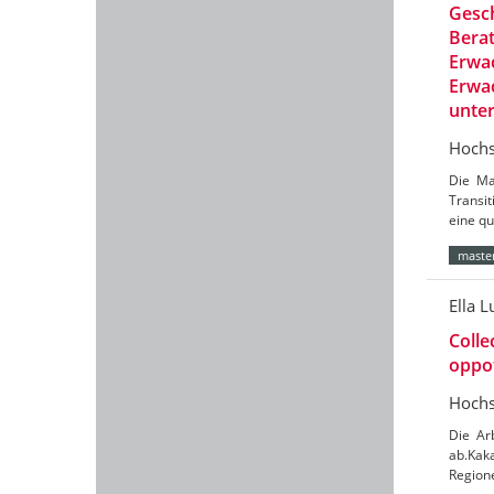
Gesch
Berat
Erwac
Erwac
unte
Hochs
Die Ma
Transit
eine qu
master
Ella L
Colle
oppot
Hochs
Die Ar
ab.Kaka
Region