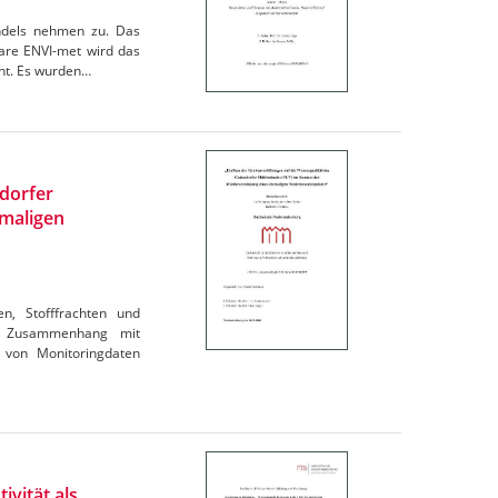
andels nehmen zu. Das
are ENVI-met wird das
cht. Es wurden…
ndorfer
maligen
en, Stofffrachten und
im Zusammenhang mit
 von Monitoringdaten
ivität als