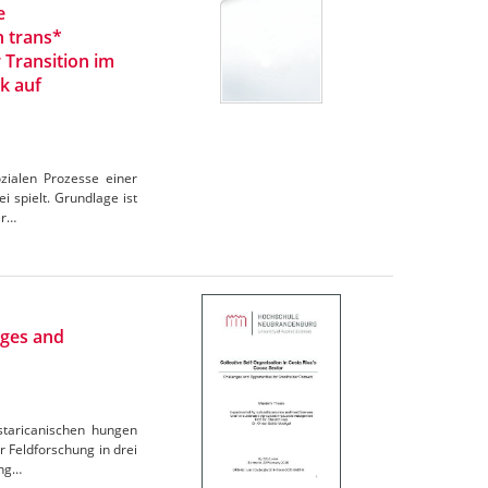
e
n trans*
 Transition im
k auf
zialen Prozesse einer
 spielt. Grundlage ist
er…
nges and
ostaricanischen hungen
r Feldforschung in drei
ung…