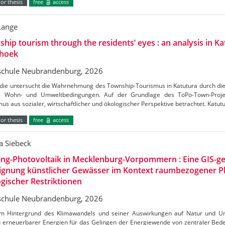
or thesis
free
access
Lange
hip tourism through the residents’ eyes : an analysis in Ka
hoek
chule Neubrandenburg, 2026
udie untersucht die Wahrnehmung des Township-Tourismus in Katutura durch di
e Wohn- und Umweltbedingungen. Auf der Grundlage des ToPo-Town-Projek
us aus sozialer, wirtschaftlicher und ökologischer Perspektive betrachtet. Katutu
or thesis
free
access
a Siebeck
ing-Photovoltaik in Mecklenburg-Vorpommern : Eine GIS-ge
Eignung künstlicher Gewässer im Kontext raumbezogener 
gischer Restriktionen
chule Neubrandenburg, 2026
m Hintergrund des Klimawandels und seiner Auswirkungen auf Natur und Umw
 erneuerbarer Energien für das Gelingen der Energiewende von zentraler Bedeu