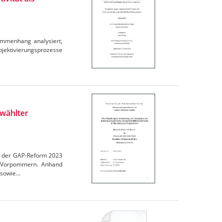
ammenhang analysiert,
ubjektivierungsprozesse
wählter
en der GAP-Reform 2023
rg-Vorpommern. Anhand
 sowie…