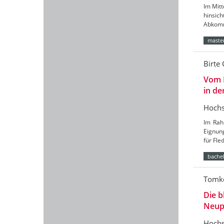
Im Mitt
hinsic
Abkomm
master
Birte 
Vom 
in de
Hochs
Im Rah
Eignun
für Fl
bachel
Tomke
Die b
Neup
Hochs