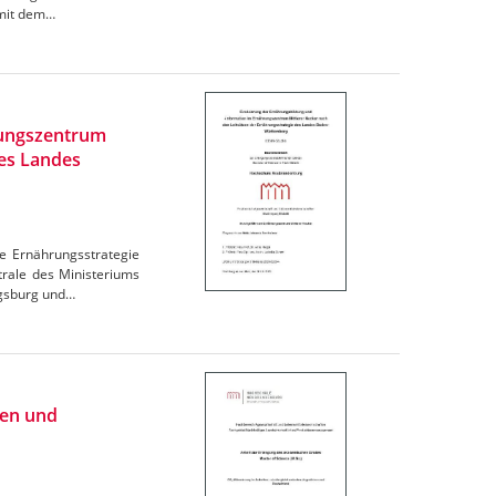
omit dem…
rungszentrum
des Landes
e Ernährungsstrategie
trale des Ministeriums
igsburg und…
ien und