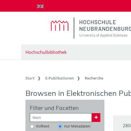
zum Inhalt springen
Hochschulbibliothek
Start
E-Publikationen
Recherche
Browsen in Elektronischen Pub
Filter und Facetten
280
Volltext
nur Metadaten