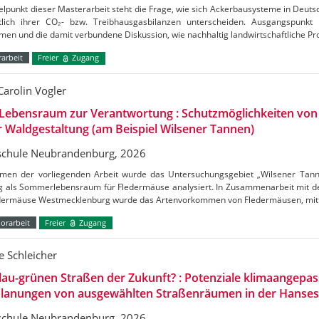
elpunkt dieser Masterarbeit steht die Frage, wie sich Ackerbausysteme in Deuts
htlich ihrer CO₂- bzw. Treibhausgasbilanzen unterscheiden. Ausgangspunkt
en und die damit verbundene Diskussion, wie nachhaltig landwirtschaftliche Pr
arbeit
Freier
Zugang
Carolin Vogler
Lebensraum zur Verantwortung : Schutzmöglichkeiten vo
r Waldgestaltung (am Beispiel Wilsener Tannen)
chule Neubrandenburg, 2026
men der vorliegenden Arbeit wurde das Untersuchungsgebiet „Wilsener Tannen
g als Sommerlebensraum für Fledermäuse analysiert. In Zusammenarbeit mit de
edermäuse Westmecklenburg wurde das Artenvorkommen von Fledermäusen, mitt
orarbeit
Freier
Zugang
 Schleicher
lau-grünen Straßen der Zukunft? : Potenziale klimaangepas
lanungen von ausgewählten Straßenräumen in der Hanses
chule Neubrandenburg, 2026