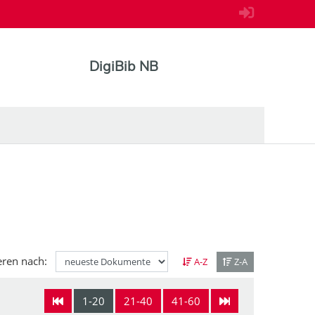
DigiBib NB
eren nach:
A-Z
Z-A
1-20
21-40
41-60