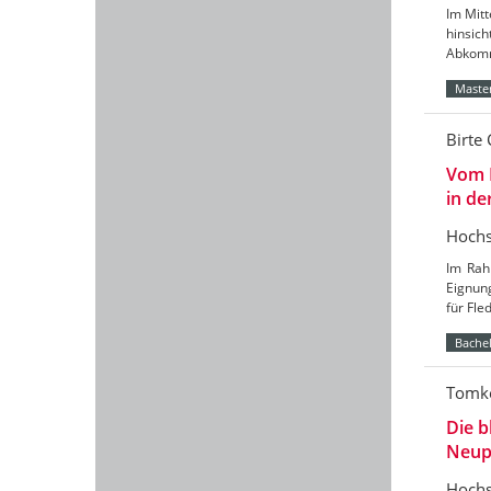
Im Mitt
hinsic
Abkomm
Master
Birte 
Vom 
in de
Hochs
Im Rah
Eignun
für Fl
Bachel
Tomke
Die b
Neup
Hochs