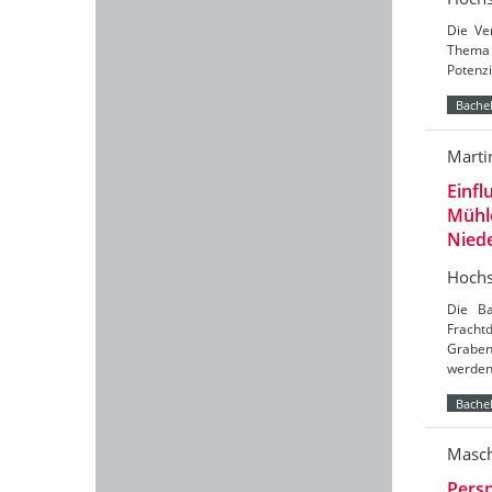
Die Ve
Thema 
Potenzi
Bachel
Marti
Einfl
Mühl
Nied
Hochs
Die Ba
Frach
Graben
werde
Bachel
Masch
Persp