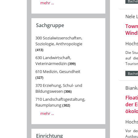
Bachel
mehr ...
Nele 
Sachgruppe
Towns
Wind
300 Sozialwissenschaften,
Hochs
Soziologie, Anthropologie
413
Die St
630 Landwirtschaft,
auf di
Veterinärmedizin
Tourism
399
610 Medizin, Gesundheit
Bachel
327
370 Erziehung, Schul- und
Biank
Bildungswesen
306
Float
710 Landschaftsgestaltung,
der 
Raumplanung
302
ökolo
mehr ...
Hochs
Vor de
Einrichtung
Ausbau