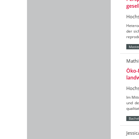
gesel
Hochs
Hetero
der sic
reprod
Master
Mathi
Öko-
landw
Hochs
Im Mit
und de
qualit
Bachel
Jessi