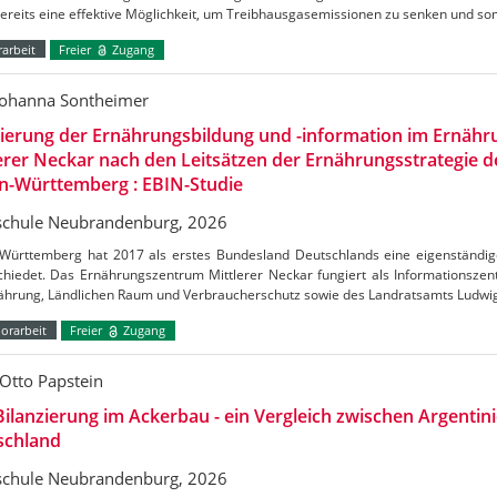
bereits eine effektive Möglichkeit, um Treibhausgasemissionen zu senken und s
arbeit
Freier
Zugang
Johanna Sontheimer
uierung der Ernährungsbildung und -information im Ernäh
erer Neckar nach den Leitsätzen der Ernährungsstrategie 
n-Württemberg : EBIN-Studie
chule Neubrandenburg, 2026
Württemberg hat 2017 als erstes Bundesland Deutschlands eine eigenständig
chiedet. Das Ernährungszentrum Mittlerer Neckar fungiert als Informationszen
nährung, Ländlichen Raum und Verbraucherschutz sowie des Landratsamts Ludw
orarbeit
Freier
Zugang
Otto Papstein
ilanzierung im Ackerbau - ein Vergleich zwischen Argentin
schland
chule Neubrandenburg, 2026