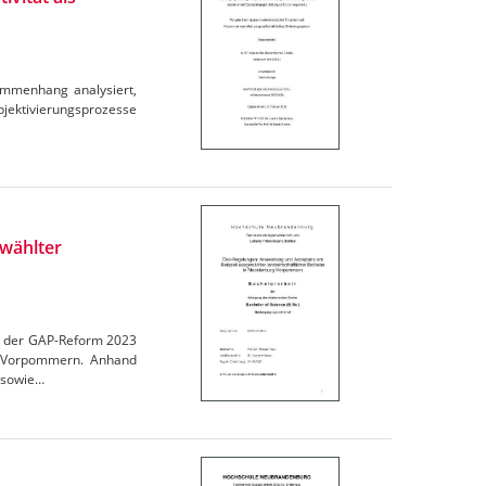
ammenhang analysiert,
ubjektivierungsprozesse
wählter
en der GAP-Reform 2023
rg-Vorpommern. Anhand
 sowie…