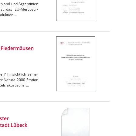
chland und Argentinien
 ist das EU-Mercosur-
oduktion…
n Fledermäusen
“ hinsichtlich seiner
r Natura-2000-Station
els akustischer…
ster
tadt Lübeck