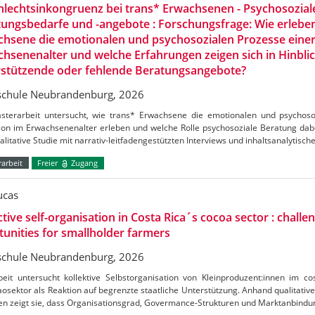
lechtsinkongruenz bei trans* Erwachsenen - Psychosozial
ungsbedarfe und -angebote : Forschungsfrage: Wie erlebe
hsene die emotionalen und psychosozialen Prozesse einer
hsenenalter und welche Erfahrungen zeigen sich in Hinblic
rstützende oder fehlende Beratungsangebote?
chule Neubrandenburg, 2026
sterarbeit untersucht, wie trans* Erwachsene die emotionalen und psychoso
ion im Erwachsenenalter erleben und welche Rolle psychosoziale Beratung dabei
alitative Studie mit narrativ-leitfadengestützten Interviews und inhaltsanalytisch
arbeit
Freier
Zugang
ucas
ctive self-organisation in Costa Rica´s cocoa sector : challe
unities for smallholder farmers
chule Neubrandenburg, 2026
beit untersucht kollektive Selbstorganisation von Kleinproduzent:innen im c
osektor als Reaktion auf begrenzte staatliche Unterstützung. Anhand qualitative
en zeigt sie, dass Organisationsgrad, Govermance-Strukturen und Marktanbind