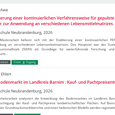
 Awe
ierung einer kontinuierlichen Verfahrensweise für gepulste 
er zur Anwendung an verschiedenen Lebensmittelmatrizes
chule Neubrandenburg, 2026
Masterarbeit befasst sich mit der Etablierung einer kontinuierlichen PE
ung an verschiedenen Lebensmittelmatrizen. Das Hauptziel war das Sca
kumsmaßstab (50l/H) als Grundlage für weiterführende Forschung und 
ucht…
arbeit
Freier
Zugang
 Ehlert
odenmarkt im Landkreis Barnim : Kauf- und Pachtpreisent
chule Neubrandenburg, 2026
chelorarbeit analysiert die Entwicklung des Bodenmarktes im Landkreis Ba
ichtigung der Kauf- und Pachtpreise landwirtschaftlicher Flächen. Auf Basis 
aler Grundstücksmarktberichte und eines hedonischen Modells werden regional