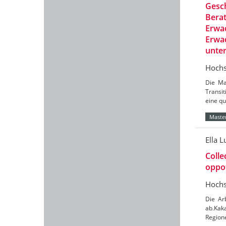
Gesch
Berat
Erwac
Erwac
unte
Hochs
Die Ma
Transit
eine qu
Master
Ella L
Colle
oppot
Hochs
Die Ar
ab.Kaka
Region