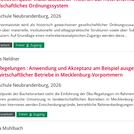
lschaftliches Ordnungssystem
chule Neubrandenburg, 2026
normativität wird als historisch gewachsener gesellschaftlicher Ordnungszus
h über materielle, institutionelle und alltagspraktische Strukturen sowie über S
uziert. Auf Grundlage eines mehrebeneanalytischen Zugangs werden diese…
arbeit
Freier
Zugang
s Neldner
Regelungen : Anwendung und Akzeptanz am Beispiel ausge
irtschaftlicher Betriebe in Mecklenburg-Vorpommern
chule Neubrandenburg, 2026
telpunkt der Bachelorarbeit steht die Einführung der Öko-Regelungen im Rahm
ren praktische Umsetzung in landwirtschaftlichen Betrieben in Mecklenbu
ativer Interviews werden Entscheidungsgründe, betriebliche Rahmenbedingungen
orarbeit
Freier
Zugang
ca Mühlbach