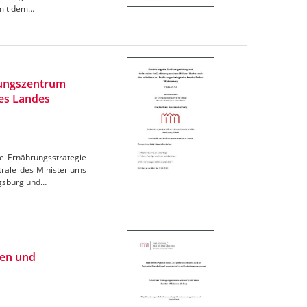
omit dem…
rungszentrum
des Landes
e Ernährungsstrategie
trale des Ministeriums
igsburg und…
ien und