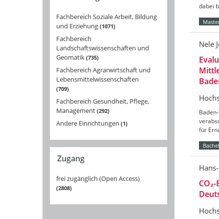
dabei 
Fachbereich Soziale Arbeit, Bildung
Master
und Erziehung
1071
Fachbereich
Nele 
Landschaftswissenschaften und
Geomatik
735
Eval
Mittl
Fachbereich Agrarwirtschaft und
Lebensmittelwissenschaften
Bade
709
Hochs
Fachbereich Gesundheit, Pflege,
Management
292
Baden-
verabs
Andere Einrichtungen
1
für Er
Bachel
Zugang
Hans-
frei zugänglich (Open Access)
CO₂-B
2808
Deut
Hochs