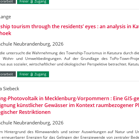
orarbeit
Freier
Zugang
Lange
hip tourism through the residents’ eyes : an analysis in Ka
hoek
chule Neubrandenburg, 2026
udie untersucht die Wahrnehmung des Township-Tourismus in Katutura durch di
e Wohn- und Umweltbedingungen. Auf der Grundlage des ToPo-Town-Projek
us aus sozialer, wirtschaftlicher und ökologischer Perspektive betrachtet. Katutu
orarbeit
Freier
Zugang
a Siebeck
ing-Photovoltaik in Mecklenburg-Vorpommern : Eine GIS-ge
Eignung künstlicher Gewässer im Kontext raumbezogener 
gischer Restriktionen
chule Neubrandenburg, 2026
m Hintergrund des Klimawandels und seiner Auswirkungen auf Natur und Umw
 erneuerbarer Energien für das Gelingen der Energiewende von zentraler Bedeu