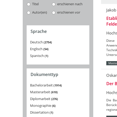
Titel
erschienen nach
Jakob
Autor(en)
erschienen vor
Etabl
Feld
Sprache
Hochs
Diese 
Deutsch
2754
Anwend
Englisch
54
Techni
Unters
Spanisch
1
Master
Dokumenttyp
Oskar
Der B
Bachelorarbeit
1914
Masterarbeit
Hochs
610
Diplomarbeit
276
Die Ba
Berücks
Monographie
6
region
Dissertation
1