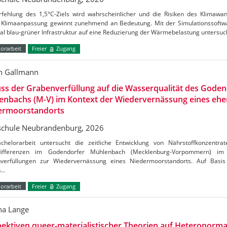
rfehlung des 1,5°C-Ziels wird wahrscheinlicher und die Risiken des Klimaw
Klimaanpassung gewinnt zunehmend an Bedeutung. Mit der Simulationssoftw
al blau-grüner Infrastruktur auf eine Reduzierung der Wärmebelastung untersu
orarbeit
Freier
Zugang
n Gallmann
uss der Grabenverfüllung auf die Wasserqualität des Gode
enbachs (M-V) im Kontext der Wiedervernässung eines ehe
ermoorstandorts
chule Neubrandenburg, 2026
chelorarbeit untersucht die zeitliche Entwicklung von Nährstoffkonzentrat
tdifferenzen im Godendorfer Mühlenbach (Mecklenburg-Vorpommern) 
verfüllungen zur Wiedervernässung eines Niedermoorstandorts. Auf Basis
n…
orarbeit
Freier
Zugang
a Lange
ektiven queer-materialistischer Theorien auf Heteronormat