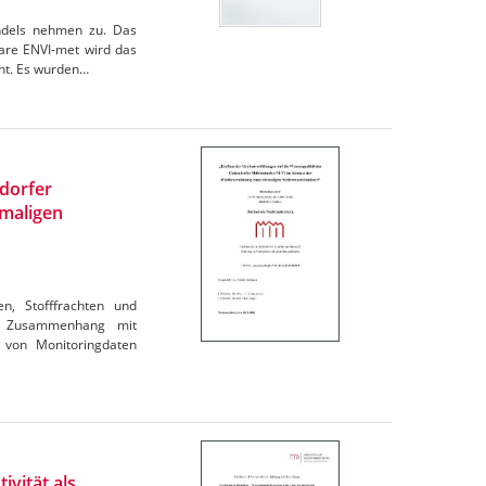
andels nehmen zu. Das
are ENVI-met wird das
cht. Es wurden…
ndorfer
maligen
en, Stofffrachten und
im Zusammenhang mit
 von Monitoringdaten
ivität als