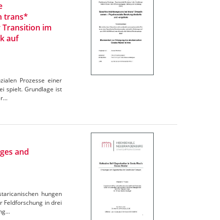
e
n trans*
 Transition im
k auf
zialen Prozesse einer
 spielt. Grundlage ist
er…
nges and
ostaricanischen hungen
r Feldforschung in drei
ung…