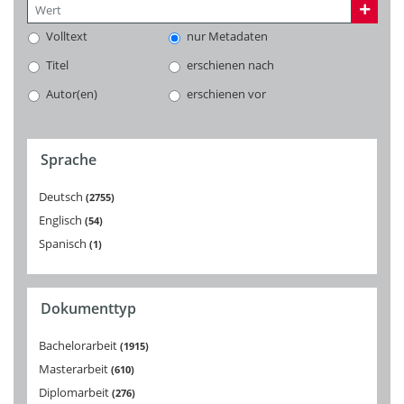
Volltext
nur Metadaten
Titel
erschienen nach
Autor(en)
erschienen vor
Sprache
Deutsch
2755
Englisch
54
Spanisch
1
Dokumenttyp
Bachelorarbeit
1915
Masterarbeit
610
Diplomarbeit
276