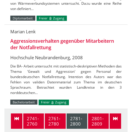
von Wärmeverbundsystemen untersucht. Dazu wurde eine Reihe
von definiert…
Diplomarbeit
Freier
Zugang
Marian Lenk
Aggressionsverhalten gegenüber Mitarbeitern
der Notfallrettung
Hochschule Neubrandenburg, 2008
Die BA- Arbeit untersucht mit statistisch-deskriptiven Methoden das
Thema 'Gewalt und Aggression' gegen Personal der
bundesdeutschen Notfallrettung. Intention des Autors war das
Fehlen von validen Datenmaterial zum Thema im deutschen
Sprachraum. Betrachtet wurden Landkreise in den 3
norddeutschen…
Bachelorarbeit
Freier
Zugang
2741-
2761-
2781-
2801-
2760
2780
2800
2809