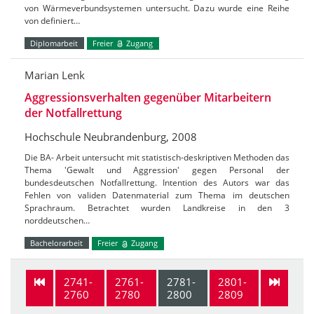
von Wärmeverbundsystemen untersucht. Dazu wurde eine Reihe
von definiert…
Diplomarbeit
Freier
Zugang
Marian Lenk
Aggressionsverhalten gegenüber Mitarbeitern
der Notfallrettung
Hochschule Neubrandenburg, 2008
Die BA- Arbeit untersucht mit statistisch-deskriptiven Methoden das
Thema 'Gewalt und Aggression' gegen Personal der
bundesdeutschen Notfallrettung. Intention des Autors war das
Fehlen von validen Datenmaterial zum Thema im deutschen
Sprachraum. Betrachtet wurden Landkreise in den 3
norddeutschen…
Bachelorarbeit
Freier
Zugang
2741-
2761-
2781-
2801-
2760
2780
2800
2809