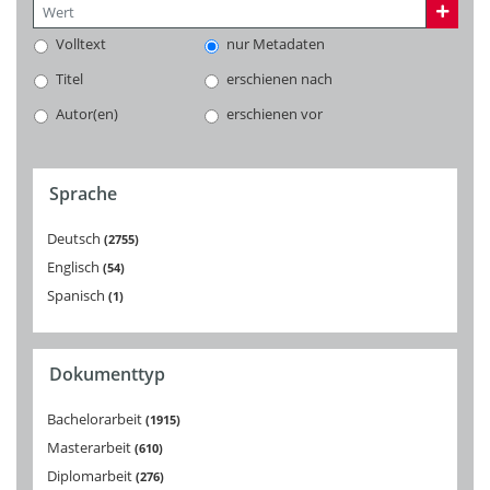
Volltext
nur Metadaten
Titel
erschienen nach
Autor(en)
erschienen vor
Sprache
Deutsch
2755
Englisch
54
Spanisch
1
Dokumenttyp
Bachelorarbeit
1915
Masterarbeit
610
Diplomarbeit
276