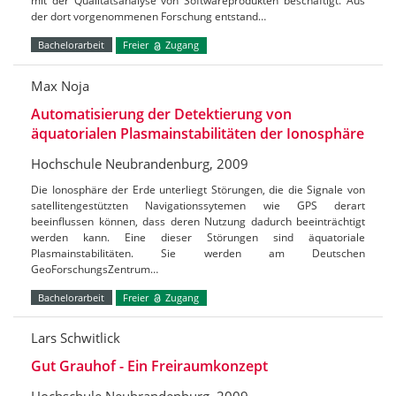
mit der Qualitätsanalyse von Softwareprodukten beschäftigt. Aus
der dort vorgenommenen Forschung entstand…
Bachelorarbeit
Freier
Zugang
Max Noja
Automatisierung der Detektierung von
äquatorialen Plasmainstabilitäten der Ionosphäre
Hochschule Neubrandenburg, 2009
Die Ionosphäre der Erde unterliegt Störungen, die die Signale von
satellitengestützten Navigationssytemen wie GPS derart
beeinflussen können, dass deren Nutzung dadurch beeinträchtigt
werden kann. Eine dieser Störungen sind äquatoriale
Plasmainstabilitäten. Sie werden am Deutschen
GeoForschungsZentrum…
Bachelorarbeit
Freier
Zugang
Lars Schwitlick
Gut Grauhof - Ein Freiraumkonzept