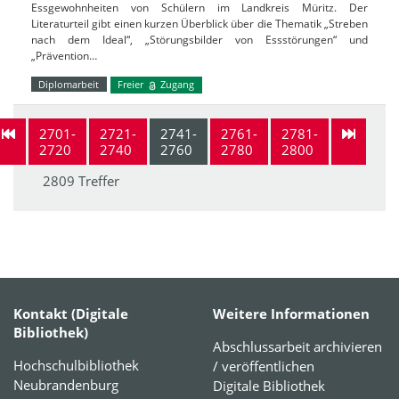
Essgewohnheiten von Schülern im Landkreis Müritz. Der
Literaturteil gibt einen kurzen Überblick über die Thematik „Streben
nach dem Ideal“, „Störungsbilder von Essstörungen“ und
„Prävention…
Diplomarbeit
Freier
Zugang
2701-
2721-
2741-
2761-
2781-
2720
2740
2760
2780
2800
2809 Treffer
Kontakt (Digitale
Weitere Informationen
Bibliothek)
Abschlussarbeit archivieren
Hochschulbibliothek
/ veröffentlichen
Neubrandenburg
Digitale Bibliothek