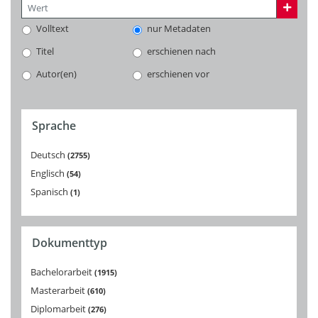
Volltext
nur Metadaten
Titel
erschienen nach
Autor(en)
erschienen vor
Sprache
Deutsch
2755
Englisch
54
Spanisch
1
Dokumenttyp
Bachelorarbeit
1915
Masterarbeit
610
Diplomarbeit
276