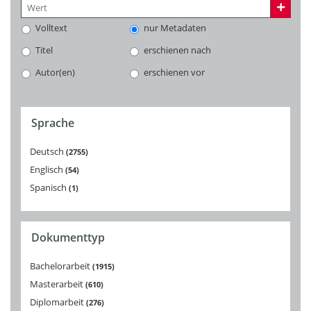
Volltext
nur Metadaten
Titel
erschienen nach
Autor(en)
erschienen vor
Sprache
Deutsch
2755
Englisch
54
Spanisch
1
Dokumenttyp
Bachelorarbeit
1915
Masterarbeit
610
Diplomarbeit
276