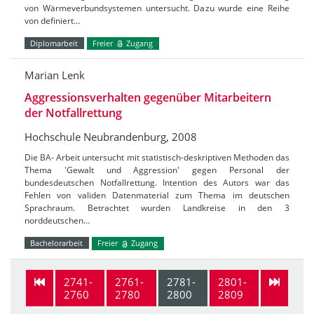
von Wärmeverbundsystemen untersucht. Dazu wurde eine Reihe
von definiert…
Diplomarbeit
Freier
Zugang
Marian Lenk
Aggressionsverhalten gegenüber Mitarbeitern
der Notfallrettung
Hochschule Neubrandenburg, 2008
Die BA- Arbeit untersucht mit statistisch-deskriptiven Methoden das
Thema 'Gewalt und Aggression' gegen Personal der
bundesdeutschen Notfallrettung. Intention des Autors war das
Fehlen von validen Datenmaterial zum Thema im deutschen
Sprachraum. Betrachtet wurden Landkreise in den 3
norddeutschen…
Bachelorarbeit
Freier
Zugang
2741-
2761-
2781-
2801-
2760
2780
2800
2809