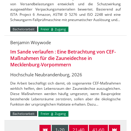
von Versandbelastungen entwickelt und die Schutzwirkung
ausgewählter Verpackungsmaterialien bewertet. Basierend auf
ISTA Project 6 Amazon, ASTM D 5276 und ISO 2248 wird eine
Schwungarm-Fallprüfmaschine mit pneumatischer Auslösung und…
Bachelorarbeit
Freier
Zugang
Benjamin Woywode
Im Sande verlaufen : Eine Betrachtung von CEF-
Maßnahmen für die Zauneidechse in
Mecklenburg-Vorpommern
Hochschule Neubrandenburg, 2026
Die Arbeit beschäftigt sich damit, ob sogenannte CEF-Maßnahmen
wirklich helfen, den Lebensraum der Zauneidechse auszugleichen.
Diese Maßnahmen werden häufig umgesetzt, wenn Bauprojekte
bestehende Lebensräume zerstören, sollen aber die ökologische
Funktion der ursprünglichen Habitate erhalten. Dazu…
Bachelorarbeit
Freier
Zugang
1-20
21-40
41-60