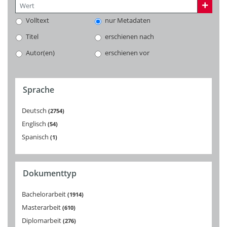
Volltext
nur Metadaten
Titel
erschienen nach
Autor(en)
erschienen vor
Sprache
Deutsch
2754
Englisch
54
Spanisch
1
Dokumenttyp
Bachelorarbeit
1914
Masterarbeit
610
Diplomarbeit
276