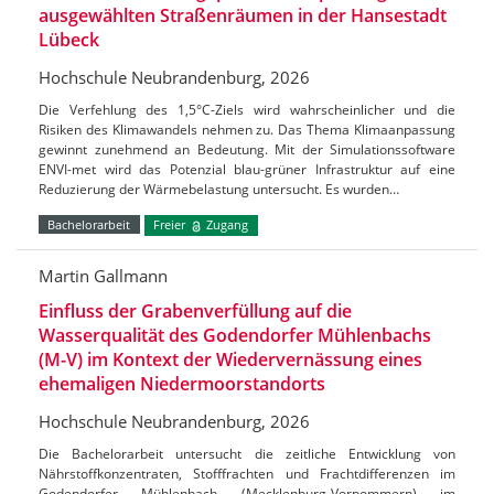
ausgewählten Straßenräumen in der Hansestadt
Lübeck
Hochschule Neubrandenburg, 2026
Die Verfehlung des 1,5°C-Ziels wird wahrscheinlicher und die
Risiken des Klimawandels nehmen zu. Das Thema Klimaanpassung
gewinnt zunehmend an Bedeutung. Mit der Simulationssoftware
ENVI-met wird das Potenzial blau-grüner Infrastruktur auf eine
Reduzierung der Wärmebelastung untersucht. Es wurden…
Bachelorarbeit
Freier
Zugang
Martin Gallmann
Einfluss der Grabenverfüllung auf die
Wasserqualität des Godendorfer Mühlenbachs
(M-V) im Kontext der Wiedervernässung eines
ehemaligen Niedermoorstandorts
Hochschule Neubrandenburg, 2026
Die Bachelorarbeit untersucht die zeitliche Entwicklung von
Nährstoffkonzentraten, Stofffrachten und Frachtdifferenzen im
Godendorfer Mühlenbach (Mecklenburg-Vorpommern) im