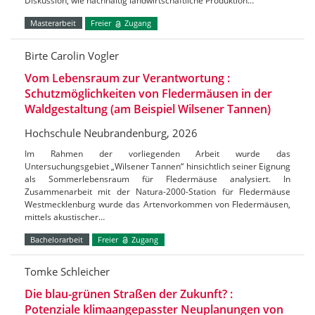
Diskussion, wie nachhaltig landwirtschaftliche Produktion…
Masterarbeit
Freier
Zugang
Birte Carolin Vogler
Vom Lebensraum zur Verantwortung :
Schutzmöglichkeiten von Fledermäusen in der
Waldgestaltung (am Beispiel Wilsener Tannen)
Hochschule Neubrandenburg, 2026
Im Rahmen der vorliegenden Arbeit wurde das
Untersuchungsgebiet „Wilsener Tannen“ hinsichtlich seiner Eignung
als Sommerlebensraum für Fledermäuse analysiert. In
Zusammenarbeit mit der Natura-2000-Station für Fledermäuse
Westmecklenburg wurde das Artenvorkommen von Fledermäusen,
mittels akustischer…
Bachelorarbeit
Freier
Zugang
Tomke Schleicher
Die blau-grünen Straßen der Zukunft? :
Potenziale klimaangepasster Neuplanungen von