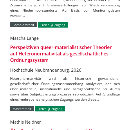
Zusammenhang mit Grabenverfüllungen zur Wiedervernässung
eines Niedermoorstandorts. Auf Basis von Monitoringdaten
werden…
Bachelorarbeit
Freier
Zugang
Mascha Lange
Perspektiven queer-materialistischer Theorien
auf Heteronormativität als gesellschaftliches
Ordnungssystem
Hochschule Neubrandenburg, 2026
Heteronormativität wird als historisch gewachsener
gesellschaftlicher Ordnungszusammenhang analysiert, der sich
über materielle, institutionelle und alltagspraktische Strukturen
sowie über Subjektivierungsprozesse reproduziert. Auf Grundlage
eines mehrebeneanalytischen Zugangs werden diese…
Masterarbeit
Freier
Zugang
Mathis Neldner