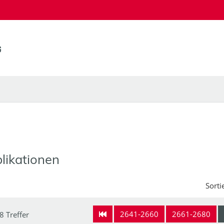
likationen
Sorti
2641-2660
2661-2680
8 Treffer