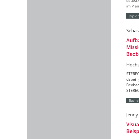
deutsch
im Pla
Diplo
Sebas
Aufba
Missi
Beob
Hochs
STEREO
dabei 
Beobac
STEREO
Bachel
Jenny
Visua
Beisp