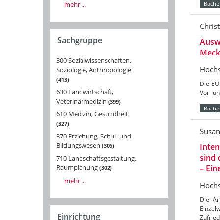
mehr ...
Bachel
Christ
Sachgruppe
Auswi
Meck
300 Sozialwissenschaften,
Hochs
Soziologie, Anthropologie
413
Die EU
630 Landwirtschaft,
Vor- un
Veterinärmedizin
399
Bachel
610 Medizin, Gesundheit
327
Susan
370 Erziehung, Schul- und
Bildungswesen
Inten
306
sind 
710 Landschaftsgestaltung,
– Ein
Raumplanung
302
mehr ...
Hochs
Die Ar
Einzel
Einrichtung
Zufried