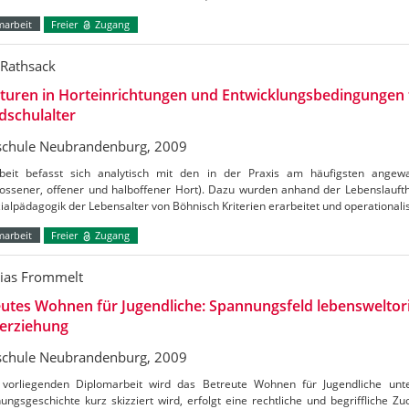
marbeit
Freier
Zugang
 Rathsack
turen in Horteinrichtungen und Entwicklungsbedingungen 
dschulalter
chule Neubrandenburg, 2009
beit befasst sich analytisch mit den in der Praxis am häufigsten angewa
lossener, offener und halboffener Hort). Dazu wurden anhand der Lebenslauft
ialpädagogik der Lebensalter von Böhnisch Kriterien erarbeitet und operationali
marbeit
Freier
Zugang
ias Frommelt
utes Wohnen für Jugendliche: Spannungsfeld lebensweltori
erziehung
chule Neubrandenburg, 2009
 vorliegenden Diplomarbeit wird das Betreute Wohnen für Jugendliche unt
ungsgeschichte kurz skizziert wird, erfolgt eine rechtliche und begriffliche Z