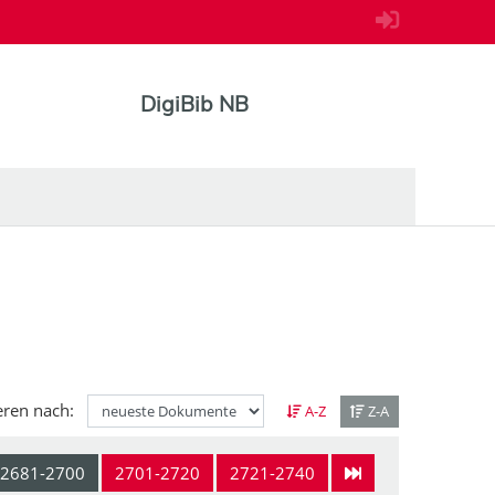
DigiBib NB
eren nach:
A-Z
Z-A
2681-2700
2701-2720
2721-2740