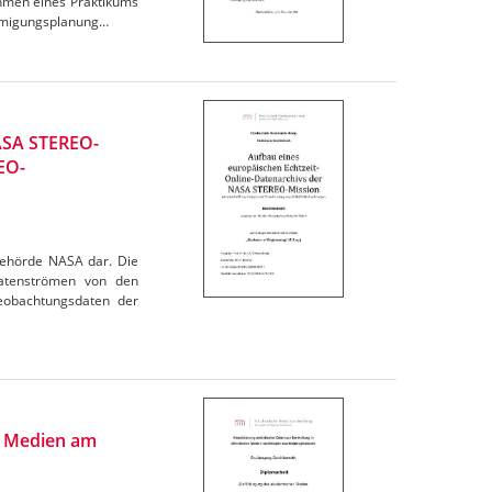
ahmen eines Praktikums
hmigungsplanung…
NASA STEREO-
EO-
behörde NASA dar. Die
Datenströmen von den
eobachtungsdaten der
en Medien am