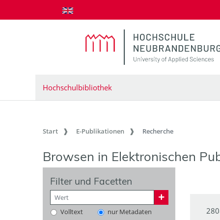
zum Inhalt springen
Hochschulbibliothek
Start
E-Publikationen
Recherche
Browsen in Elektronischen Pub
Filter und Facetten
280
Volltext
nur Metadaten