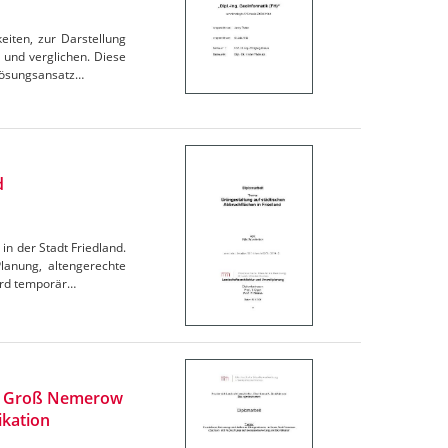
iten, zur Darstellung
 und verglichen. Diese
 Lösungsansatz…
d
in der Stadt Friedland.
lanung, altengerechte
wird temporär…
um Groß Nemerow
ikation