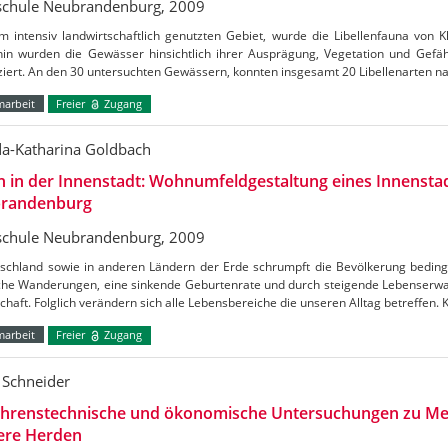
chule Neubrandenburg, 2009
m intensiv landwirtschaftlich genutzten Gebiet, wurde die Libellenfauna von K
hin wurden die Gewässer hinsichtlich ihrer Ausprägung, Vegetation und Gefä
iziert. An den 30 untersuchten Gewässern, konnten insgesamt 20 Libellenarten
marbeit
Freier
Zugang
da-Katharina Goldbach
 in der Innenstadt: Wohnumfeldgestaltung eines Innensta
randenburg
chule Neubrandenburg, 2009
tschland sowie in anderen Ländern der Erde schrumpft die Bevölkerung beding
iche Wanderungen, eine sinkende Geburtenrate und durch steigende Lebenserwa
chaft. Folglich verändern sich alle Lebensbereiche die unseren Alltag betreffen
marbeit
Freier
Zugang
 Schneider
ahrenstechnische und ökonomische Untersuchungen zu Me
ere Herden