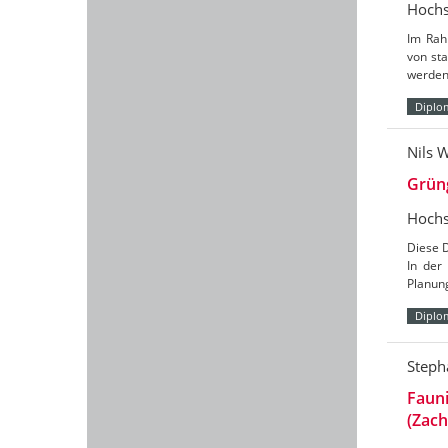
Hochs
Im Rah
von sta
werden 
Diplo
Nils 
Grüng
Hochs
Diese D
In der
Planung
Diplo
Steph
Faun
(Zac