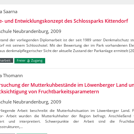
a Saarna
e- und Entwicklungskonzept des Schlossparks Kittendorf
chule Neubrandenburg, 2009
tand der vorliegenden Diplomarbeit ist der seit 1989 unter Denkmalschutz st
dorf mit seinem Schlosshotel. Mit der Bewertung der im Park vorhandenen El
us denkmalpflegerischer Sicht der aktuelle Zustand der Parkanlage ermittelt (2
marbeit
Freier
Zugang
ha Thomann
rsuchung der Mutterkuhbestände im Löwenberger Land un
cksichtigung von Fruchtbarkeitsparametern
chule Neubrandenburg, 2009
rliegende Arbeit beschreibt die Mutterkuhsituation im Löwenberger Land. F
or- Arbeit wurden die Mutterkuhhalter der Region befragt. Anschließend
iert und interpretiert. Schwerpunkte der Arbeit sind die Fruchtbar
sstrukturen,…