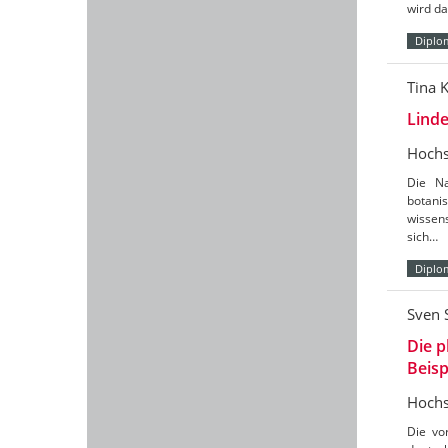
wird da
Diplo
Tina K
Linde
Hochs
Die Na
botani
wissen
sich…
Diplo
Sven 
Die p
Beisp
Hochs
Die vo