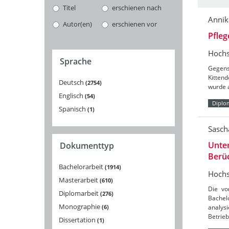
Titel
erschienen nach
Annik
Autor(en)
erschienen vor
Pfleg
Hochs
Sprache
Gegens
Kitten
Deutsch
2754
wurde a
Englisch
54
Diplo
Spanisch
1
Sasc
Unte
Dokumenttyp
Berü
Bachelorarbeit
1914
Hochs
Masterarbeit
610
Die vo
Diplomarbeit
276
Bachel
Monographie
6
analys
Betrieb
Dissertation
1