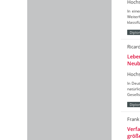
Hochs
In eine
Weiter
klassif
Diplo
Ricar
Leben
Neub
Hochs
In Deu
natürl
Gesells
Diplo
Frank
Verf
größ