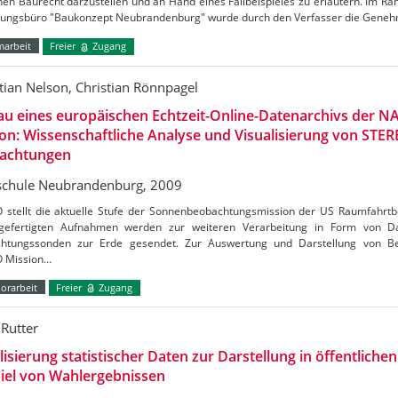
en Baurecht darzustellen und an Hand eines Fallbeispieles zu erläutern. Im R
nungsbüro "Baukonzept Neubrandenburg" wurde durch den Verfasser die Gene
marbeit
Freier
Zugang
tian Nelson, Christian Rönnpagel
u eines europäischen Echtzeit-Online-Datenarchivs der 
on: Wissenschaftliche Analyse und Visualisierung von STER
achtungen
chule Neubrandenburg, 2009
 stellt die aktuelle Stufe der Sonnenbeobachtungsmission der US Raumfahrt
gefertigten Aufnahmen werden zur weiteren Verarbeitung in Form von 
htungssonden zur Erde gesendet. Zur Auswertung und Darstellung von B
 Mission…
orarbeit
Freier
Zugang
 Rutter
lisierung statistischer Daten zur Darstellung in öffentlich
iel von Wahlergebnissen