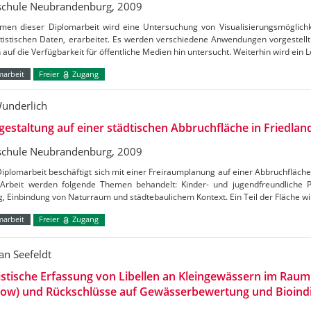
chule Neubrandenburg, 2009
men dieser Diplomarbeit wird eine Untersuchung von Visualisierungsmöglichke
tistischen Daten, erarbeitet. Es werden verschiedene Anwendungen vorgestellt
auf die Verfügbarkeit für öffentliche Medien hin untersucht. Weiterhin wird ein
marbeit
Freier
Zugang
Wunderlich
estaltung auf einer städtischen Abbruchfläche in Friedlan
chule Neubrandenburg, 2009
iplomarbeit beschäftigt sich mit einer Freiraumplanung auf einer Abbruchfläche 
 Arbeit werden folgende Themen behandelt: Kinder- und jugendfreundliche P
, Einbindung von Naturraum und städtebaulichem Kontext. Ein Teil der Fläche 
marbeit
Freier
Zugang
an Seefeldt
istische Erfassung von Libellen an Kleingewässern im Ra
how) und Rückschlüsse auf Gewässerbewertung und Bioind