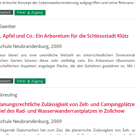
s kritische Konzept der Lebensweltorientierung aufgegriffen und seine Relevanz 
marbeit
Freier
Zugang
lawitter
, Apfel und Co.: Ein Arboretum für die Schlossstadt Klütz
chule Neubrandenburg, 2009
tur bietet uns eine unendliche Vielzahl an unterschiedlichen Sinneseind
schen Gärten können diese sehr vielfältig sein. Ein Arboretum (Baumsam
schaftlichen Aspekten angelegte Fläche, die den Gehölzen gewidmet ist. Mit
marbeit
Freier
Zugang
Streuling
lanungsrechtliche Zulässigkeit von Zelt- und Campingplätze
iel des Rad- und Wasserwanderrastplatzes in Zollchow
chule Neubrandenburg, 2009
rliegende Diplomarbeit hat zum Ziel, die planerische Zulässigkeit von Zelt-