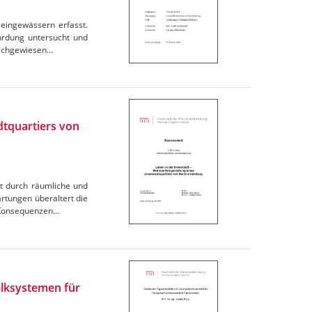
leingewässern erfasst.
hrdung untersucht und
 nachgewiesen…
dtquartiers von
t durch räumliche und
rtungen überaltert die
. Konsequenzen…
lksystemen für