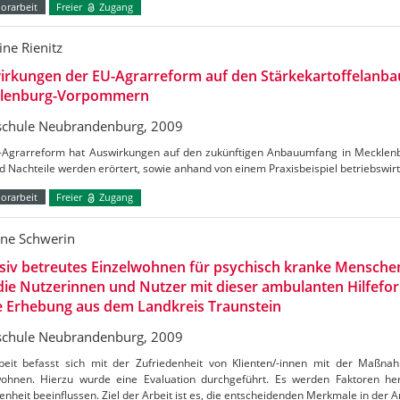
orarbeit
Freier
Zugang
ine Rienitz
rkungen der EU-Agrarreform auf den Stärkekartoffelanba
lenburg-Vorpommern
chule Neubrandenburg, 2009
-Agrarreform hat Auswirkungen auf den zukünftigen Anbauumfang in Meckle
d Nachteile werden erörtert, sowie anhand von einem Praxisbeispiel betriebswirts
orarbeit
Freier
Zugang
ne Schwerin
siv betreutes Einzelwohnen für psychisch kranke Menschen
die Nutzerinnen und Nutzer mit dieser ambulanten Hilfefo
e Erhebung aus dem Landkreis Traunstein
chule Neubrandenburg, 2009
beit befasst sich mit der Zufriedenheit von Klienten/-innen mit der Maßnah
wohnen. Hierzu wurde eine Evaluation durchgeführt. Es werden Faktoren hera
enheit beeinflussen. Ziel der Arbeit ist es, die entscheidenden Merkmale in der A