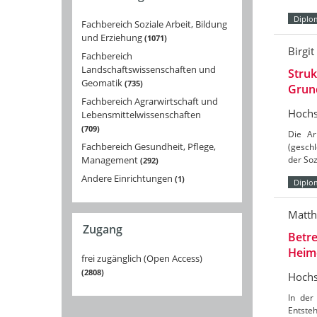
Diplo
Fachbereich Soziale Arbeit, Bildung
und Erziehung
1071
Birgit
Fachbereich
Landschaftswissenschaften und
Struk
Geomatik
735
Grun
Fachbereich Agrarwirtschaft und
Hochs
Lebensmittelwissenschaften
709
Die Ar
Fachbereich Gesundheit, Pflege,
(gesch
Management
der Soz
292
Andere Einrichtungen
1
Diplo
Matth
Zugang
Betre
Heim
frei zugänglich (Open Access)
2808
Hochs
In der
Entsteh