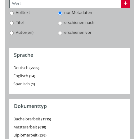
Volltext
nur Metadaten
Titel
erschienen nach
Autor(en)
erschienen vor
Sprache
Deutsch
2755
Englisch
54
Spanisch
1
Dokumenttyp
Bachelorarbeit
1915
Masterarbeit
610
Diplomarbeit
276