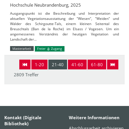
Hochschule Neubrandenburg, 2025
Ausgangspunkt ist die Beschreibung und Interpretation der
aktuellen Vegetationsausstattung der "Wiesen", "Weiden" und
Wälder des Schirgoutte-Tals, einem kleinen Seitental des
Breuschtals (Ban de la Roche) im Elsass / Vogesen. Um ein
angemessenes Verständnis der heutigen Vegetation und
Landschaft der…
Masterarbeit
Freier
Zugang
1-20
21-40
41-60
61-80
2809 Treffer
Kontakt (Digitale
Weitere Informationen
Bibliothek)
Abschlussarbeit archivieren