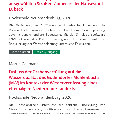
ausgewählten Straßenräumen in der Hansestadt
Lübeck
Hochschule Neubrandenburg, 2026
Die Verfehlung des 1,5°C-Ziels wird wahrscheinlicher und die
Risiken des Klimawandels nehmen zu. Das Thema Klimaanpassung
gewinnt zunehmend an Bedeutung. Mit der Simulationssoftware
ENVI-met wird das Potenzial blau-grüner Infrastruktur auf eine
Reduzierung der Wärmebelastung untersucht. Es wurden…
Bachelorarbeit
Freier
Zugang
Martin Gallmann
Einfluss der Grabenverfüllung auf die
Wasserqualität des Godendorfer Mühlenbachs
(M-V) im Kontext der Wiedervernässung eines
ehemaligen Niedermoorstandorts
Hochschule Neubrandenburg, 2026
Die Bachelorarbeit untersucht die zeitliche Entwicklung von
Nährstoffkonzentraten, Stofffrachten und Frachtdifferenzen im
Godendorfer Mühlenbach (Mecklenburg-Vorpommern) im