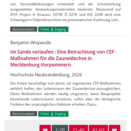
von Versandbelastungen entwickelt und die Schutzwirkung
ausgewählter Verpackungsmaterialien bewertet. Basierend auf
ISTA Project 6 Amazon, ASTM D 5276 und ISO 2248 wird eine
Schwungarm-Fallprüfmaschine mit pneumatischer Auslösung und…
Bachelorarbeit
Freier
Zugang
Benjamin Woywode
Im Sande verlaufen : Eine Betrachtung von CEF-
Maßnahmen für die Zauneidechse in
Mecklenburg-Vorpommern
Hochschule Neubrandenburg, 2026
Die Arbeit beschäftigt sich damit, ob sogenannte CEF-Maßnahmen
wirklich helfen, den Lebensraum der Zauneidechse auszugleichen.
Diese Maßnahmen werden häufig umgesetzt, wenn Bauprojekte
bestehende Lebensräume zerstören, sollen aber die ökologische
Funktion der ursprünglichen Habitate erhalten. Dazu…
Bachelorarbeit
Freier
Zugang
1-20
21-40
41-60