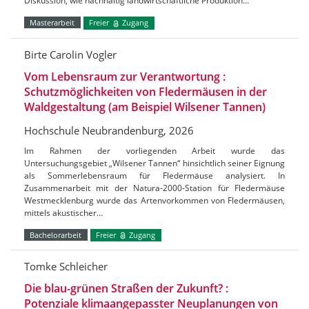
Diskussion, wie nachhaltig landwirtschaftliche Produktion…
Masterarbeit
Freier
Zugang
Birte Carolin Vogler
Vom Lebensraum zur Verantwortung :
Schutzmöglichkeiten von Fledermäusen in der
Waldgestaltung (am Beispiel Wilsener Tannen)
Hochschule Neubrandenburg, 2026
Im Rahmen der vorliegenden Arbeit wurde das
Untersuchungsgebiet „Wilsener Tannen“ hinsichtlich seiner Eignung
als Sommerlebensraum für Fledermäuse analysiert. In
Zusammenarbeit mit der Natura-2000-Station für Fledermäuse
Westmecklenburg wurde das Artenvorkommen von Fledermäusen,
mittels akustischer…
Bachelorarbeit
Freier
Zugang
Tomke Schleicher
Die blau-grünen Straßen der Zukunft? :
Potenziale klimaangepasster Neuplanungen von