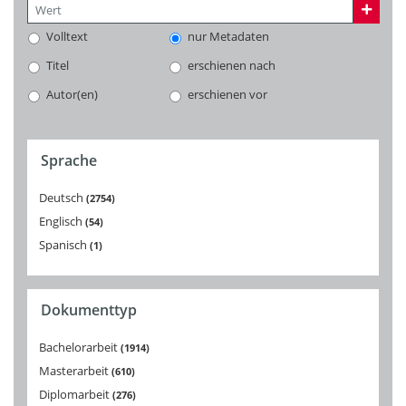
Volltext
nur Metadaten
Titel
erschienen nach
Autor(en)
erschienen vor
Sprache
Deutsch
2754
Englisch
54
Spanisch
1
Dokumenttyp
Bachelorarbeit
1914
Masterarbeit
610
Diplomarbeit
276