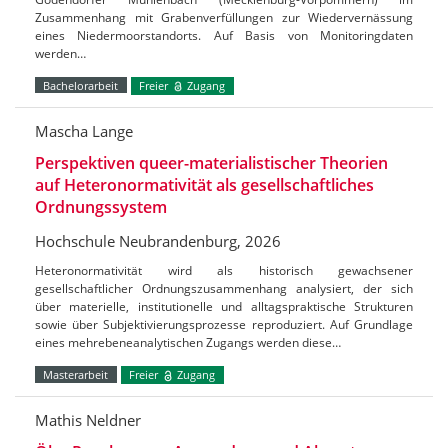
Zusammenhang mit Grabenverfüllungen zur Wiedervernässung
eines Niedermoorstandorts. Auf Basis von Monitoringdaten
werden…
Bachelorarbeit
Freier
Zugang
Mascha Lange
Perspektiven queer-materialistischer Theorien
auf Heteronormativität als gesellschaftliches
Ordnungssystem
Hochschule Neubrandenburg, 2026
Heteronormativität wird als historisch gewachsener
gesellschaftlicher Ordnungszusammenhang analysiert, der sich
über materielle, institutionelle und alltagspraktische Strukturen
sowie über Subjektivierungsprozesse reproduziert. Auf Grundlage
eines mehrebeneanalytischen Zugangs werden diese…
Masterarbeit
Freier
Zugang
Mathis Neldner