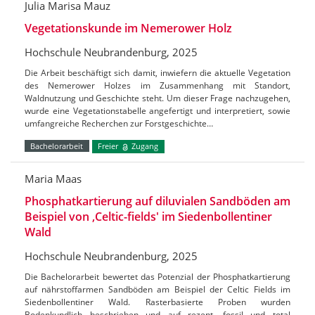
Julia Marisa Mauz
Vegetationskunde im Nemerower Holz
Hochschule Neubrandenburg, 2025
Die Arbeit beschäftigt sich damit, inwiefern die aktuelle Vegetation
des Nemerower Holzes im Zusammenhang mit Standort,
Waldnutzung und Geschichte steht. Um dieser Frage nachzugehen,
wurde eine Vegetationstabelle angefertigt und interpretiert, sowie
umfangreiche Recherchen zur Forstgeschichte…
Bachelorarbeit
Freier
Zugang
Maria Maas
Phosphatkartierung auf diluvialen Sandböden am
Beispiel von ‚Celtic-fields' im Siedenbollentiner
Wald
Hochschule Neubrandenburg, 2025
Die Bachelorarbeit bewertet das Potenzial der Phosphatkartierung
auf nährstoffarmen Sandböden am Beispiel der Celtic Fields im
Siedenbollentiner Wald. Rasterbasierte Proben wurden
Bodenkundlich beschrieben und auf rezent, fossil und total