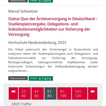
Masterarbeit
Freier
Zugang
Marcel Schwietzer
Status Quo der Ärzteversorgung in Deutschland :
Studienplatzvergabe, Delegations- und
Substitutionsmöglichkeiten zur Sicherung der
Versorgung
Hochschule Neubrandenburg, 2025
Die Arbeit untersucht den Ärztemangel in Deutschland und
analysiert neben der Studienplatzvergabe auch Delegations- und
Substitutionsmodelle zur Sicherung der Versorgung.
Rechtsgrundlagen, haftungsrechtliche Implikationen sowie
historische Entwicklungen der Heilkundeübertragung werden
aufgearbeitet.…
Masterarbeit
Freier
Zugang
21-
41-
61-
81-
101-
40
60
80
100
120
2809 Treffer