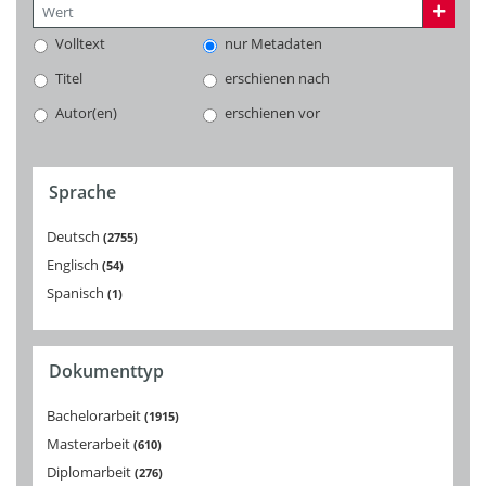
Volltext
nur Metadaten
Titel
erschienen nach
Autor(en)
erschienen vor
Sprache
Deutsch
2755
Englisch
54
Spanisch
1
Dokumenttyp
Bachelorarbeit
1915
Masterarbeit
610
Diplomarbeit
276