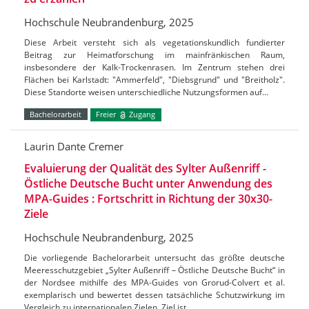
Hochschule Neubrandenburg, 2025
Diese Arbeit versteht sich als vegetationskundlich fundierter
Beitrag zur Heimatforschung im mainfränkischen Raum,
insbesondere der Kalk-Trockenrasen. Im Zentrum stehen drei
Flächen bei Karlstadt: "Ammerfeld", "Diebsgrund" und "Breitholz".
Diese Standorte weisen unterschiedliche Nutzungsformen auf…
Bachelorarbeit
Freier
Zugang
Laurin Dante Cremer
Evaluierung der Qualität des Sylter Außenriff -
Östliche Deutsche Bucht unter Anwendung des
MPA-Guides : Fortschritt in Richtung der 30x30-
Ziele
Hochschule Neubrandenburg, 2025
Die vorliegende Bachelorarbeit untersucht das größte deutsche
Meeresschutzgebiet „Sylter Außenriff – Östliche Deutsche Bucht“ in
der Nordsee mithilfe des MPA-Guides von Grorud-Colvert et al.
exemplarisch und bewertet dessen tatsächliche Schutzwirkung im
Vergleich zu internationalen Zielen. Ziel ist…