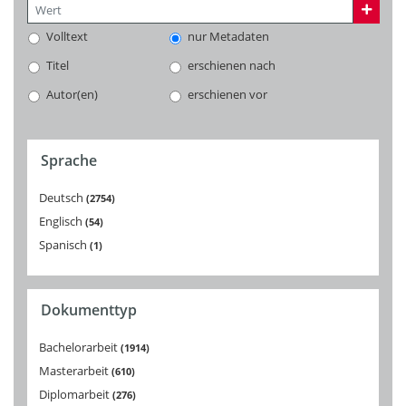
Volltext
nur Metadaten
Titel
erschienen nach
Autor(en)
erschienen vor
Sprache
Deutsch
2754
Englisch
54
Spanisch
1
Dokumenttyp
Bachelorarbeit
1914
Masterarbeit
610
Diplomarbeit
276