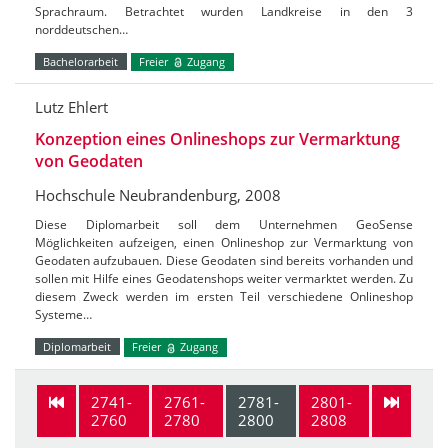
Sprachraum. Betrachtet wurden Landkreise in den 3
norddeutschen…
Bachelorarbeit
Freier
Zugang
Lutz Ehlert
Konzeption eines Onlineshops zur Vermarktung
von Geodaten
Hochschule Neubrandenburg, 2008
Diese Diplomarbeit soll dem Unternehmen GeoSense
Möglichkeiten aufzeigen, einen Onlineshop zur Vermarktung von
Geodaten aufzubauen. Diese Geodaten sind bereits vorhanden und
sollen mit Hilfe eines Geodatenshops weiter vermarktet werden. Zu
diesem Zweck werden im ersten Teil verschiedene Onlineshop
Systeme…
Diplomarbeit
Freier
Zugang
2741-
2761-
2781-
2801-
2760
2780
2800
2808