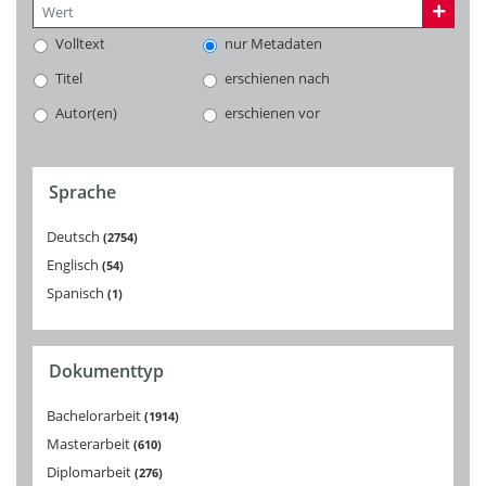
Volltext
nur Metadaten
Titel
erschienen nach
Autor(en)
erschienen vor
Sprache
Deutsch
2754
Englisch
54
Spanisch
1
Dokumenttyp
Bachelorarbeit
1914
Masterarbeit
610
Diplomarbeit
276