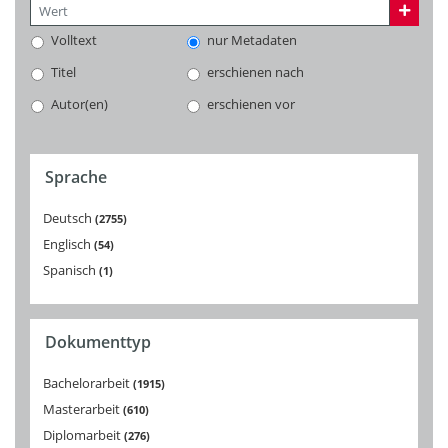
Volltext
nur Metadaten
Titel
erschienen nach
Autor(en)
erschienen vor
Sprache
Deutsch
2755
Englisch
54
Spanisch
1
Dokumenttyp
Bachelorarbeit
1915
Masterarbeit
610
Diplomarbeit
276