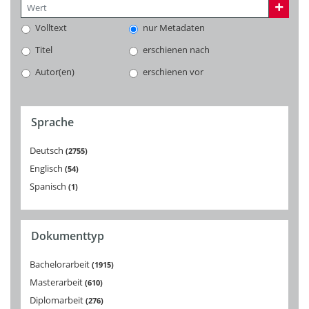
Volltext
nur Metadaten
Titel
erschienen nach
Autor(en)
erschienen vor
Sprache
Deutsch
2755
Englisch
54
Spanisch
1
Dokumenttyp
Bachelorarbeit
1915
Masterarbeit
610
Diplomarbeit
276