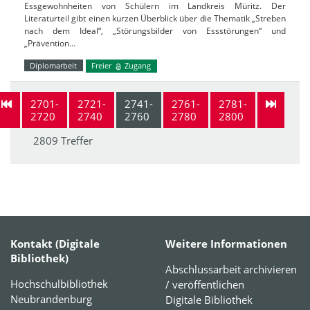
Essgewohnheiten von Schülern im Landkreis Müritz. Der
Literaturteil gibt einen kurzen Überblick über die Thematik „Streben
nach dem Ideal“, „Störungsbilder von Essstörungen“ und
„Prävention…
Diplomarbeit
Freier
Zugang
2701-
2721-
2741-
2761-
2781-
2720
2740
2760
2780
2800
2809 Treffer
Kontakt (Digitale
Weitere Informationen
Bibliothek)
Abschlussarbeit archivieren
Hochschulbibliothek
/ veröffentlichen
Neubrandenburg
Digitale Bibliothek