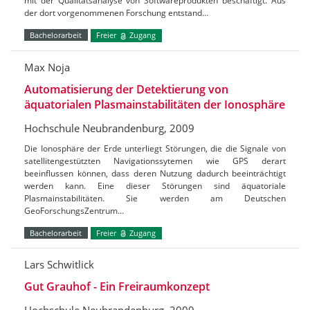
mit der Qualitätsanalyse von Softwareprodukten beschäftigt. Aus
der dort vorgenommenen Forschung entstand…
Bachelorarbeit
Freier
Zugang
Max Noja
Automatisierung der Detektierung von
äquatorialen Plasmainstabilitäten der Ionosphäre
Hochschule Neubrandenburg, 2009
Die Ionosphäre der Erde unterliegt Störungen, die die Signale von
satellitengestützten Navigationssytemen wie GPS derart
beeinflussen können, dass deren Nutzung dadurch beeinträchtigt
werden kann. Eine dieser Störungen sind äquatoriale
Plasmainstabilitäten. Sie werden am Deutschen
GeoForschungsZentrum…
Bachelorarbeit
Freier
Zugang
Lars Schwitlick
Gut Grauhof - Ein Freiraumkonzept