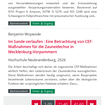
von Versandbelastungen entwickelt und die Schutzwirkung
ausgewählter Verpackungsmaterialien bewertet. Basierend auf
ISTA Project 6 Amazon, ASTM D 5276 und ISO 2248 wird eine
Schwungarm-Fallprüfmaschine mit pneumatischer Auslösung und…
Bachelorarbeit
Freier
Zugang
Benjamin Woywode
Im Sande verlaufen : Eine Betrachtung von CEF-
Maßnahmen für die Zauneidechse in
Mecklenburg-Vorpommern
Hochschule Neubrandenburg, 2026
Die Arbeit beschäftigt sich damit, ob sogenannte CEF-Maßnahmen
wirklich helfen, den Lebensraum der Zauneidechse auszugleichen.
Diese Maßnahmen werden häufig umgesetzt, wenn Bauprojekte
bestehende Lebensräume zerstören, sollen aber die ökologische
Funktion der ursprünglichen Habitate erhalten. Dazu…
Bachelorarbeit
Freier
Zugang
1-20
21-40
41-60