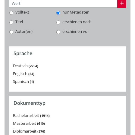
Volltext
nur Metadaten
Titel
erschienen nach
Autor(en)
erschienen vor
Sprache
Deutsch
2754
Englisch
54
Spanisch
1
Dokumenttyp
Bachelorarbeit
1914
Masterarbeit
610
Diplomarbeit
276