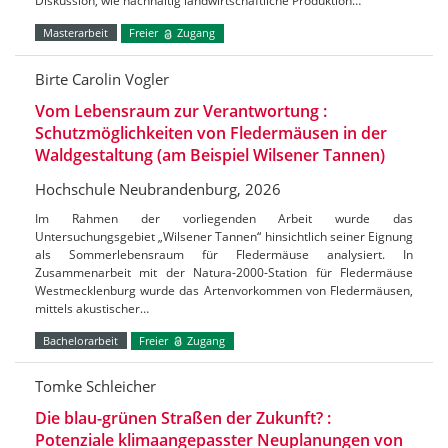
Diskussion, wie nachhaltig landwirtschaftliche Produktion…
Masterarbeit
Freier
Zugang
Birte Carolin Vogler
Vom Lebensraum zur Verantwortung :
Schutzmöglichkeiten von Fledermäusen in der
Waldgestaltung (am Beispiel Wilsener Tannen)
Hochschule Neubrandenburg, 2026
Im Rahmen der vorliegenden Arbeit wurde das
Untersuchungsgebiet „Wilsener Tannen“ hinsichtlich seiner Eignung
als Sommerlebensraum für Fledermäuse analysiert. In
Zusammenarbeit mit der Natura-2000-Station für Fledermäuse
Westmecklenburg wurde das Artenvorkommen von Fledermäusen,
mittels akustischer…
Bachelorarbeit
Freier
Zugang
Tomke Schleicher
Die blau-grünen Straßen der Zukunft? :
Potenziale klimaangepasster Neuplanungen von