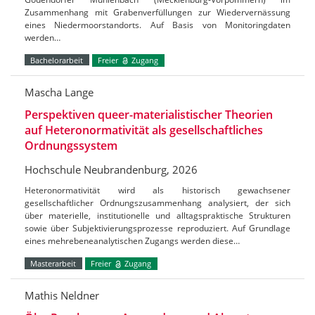
Zusammenhang mit Grabenverfüllungen zur Wiedervernässung
eines Niedermoorstandorts. Auf Basis von Monitoringdaten
werden…
Bachelorarbeit
Freier
Zugang
Mascha Lange
Perspektiven queer-materialistischer Theorien
auf Heteronormativität als gesellschaftliches
Ordnungssystem
Hochschule Neubrandenburg, 2026
Heteronormativität wird als historisch gewachsener
gesellschaftlicher Ordnungszusammenhang analysiert, der sich
über materielle, institutionelle und alltagspraktische Strukturen
sowie über Subjektivierungsprozesse reproduziert. Auf Grundlage
eines mehrebeneanalytischen Zugangs werden diese…
Masterarbeit
Freier
Zugang
Mathis Neldner