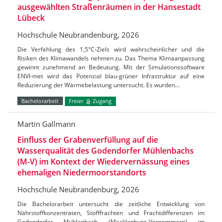
ausgewählten Straßenräumen in der Hansestadt
Lübeck
Hochschule Neubrandenburg, 2026
Die Verfehlung des 1,5°C-Ziels wird wahrscheinlicher und die
Risiken des Klimawandels nehmen zu. Das Thema Klimaanpassung
gewinnt zunehmend an Bedeutung. Mit der Simulationssoftware
ENVI-met wird das Potenzial blau-grüner Infrastruktur auf eine
Reduzierung der Wärmebelastung untersucht. Es wurden…
Bachelorarbeit
Freier
Zugang
Martin Gallmann
Einfluss der Grabenverfüllung auf die
Wasserqualität des Godendorfer Mühlenbachs
(M-V) im Kontext der Wiedervernässung eines
ehemaligen Niedermoorstandorts
Hochschule Neubrandenburg, 2026
Die Bachelorarbeit untersucht die zeitliche Entwicklung von
Nährstoffkonzentraten, Stofffrachten und Frachtdifferenzen im
Godendorfer Mühlenbach (Mecklenburg-Vorpommern) im