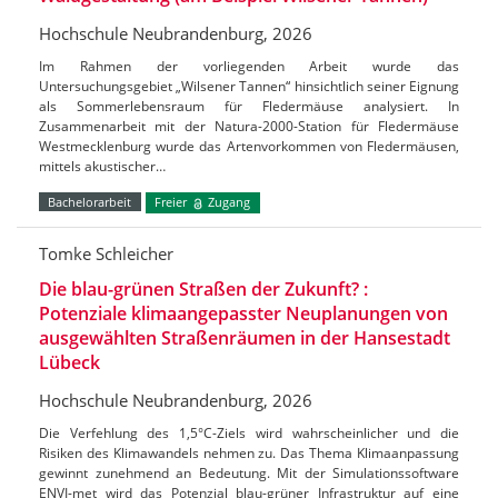
Hochschule Neubrandenburg, 2026
Im Rahmen der vorliegenden Arbeit wurde das
Untersuchungsgebiet „Wilsener Tannen“ hinsichtlich seiner Eignung
als Sommerlebensraum für Fledermäuse analysiert. In
Zusammenarbeit mit der Natura-2000-Station für Fledermäuse
Westmecklenburg wurde das Artenvorkommen von Fledermäusen,
mittels akustischer…
Bachelorarbeit
Freier
Zugang
Tomke Schleicher
Die blau-grünen Straßen der Zukunft? :
Potenziale klimaangepasster Neuplanungen von
ausgewählten Straßenräumen in der Hansestadt
Lübeck
Hochschule Neubrandenburg, 2026
Die Verfehlung des 1,5°C-Ziels wird wahrscheinlicher und die
Risiken des Klimawandels nehmen zu. Das Thema Klimaanpassung
gewinnt zunehmend an Bedeutung. Mit der Simulationssoftware
ENVI-met wird das Potenzial blau-grüner Infrastruktur auf eine