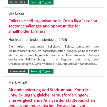
Masterarbeit
Freier
Zugang
Ella Lucas
Collective self-organisation in Costa Rica´s cocoa
sector : challenges and oppotunities for
smallholder farmers
Hochschule Neubrandenburg, 2026
Die Arbeit untersucht kollektive Selbstorganisation von
Kleinproduzent:innen im costaricanischen hungen ab.Kakaosektor
als Reaktion auf begrenzte staatliche Unterstützung. Anhand
qualitativer Feldforschung in drei Regionen zeigt sie, dass
Organisationsgrad, Govermance-Strukturen und Marktanbindung…
Masterarbeit
Freier
Zugang
Mark Arndt
Altstadtsanierung und Stadtumbau: Konträre
Entwicklungen, gleiche Herausforderungen? :
Eine vergleichende Analyse der städtebaulichen
und soziodemografischen Entwicklung von