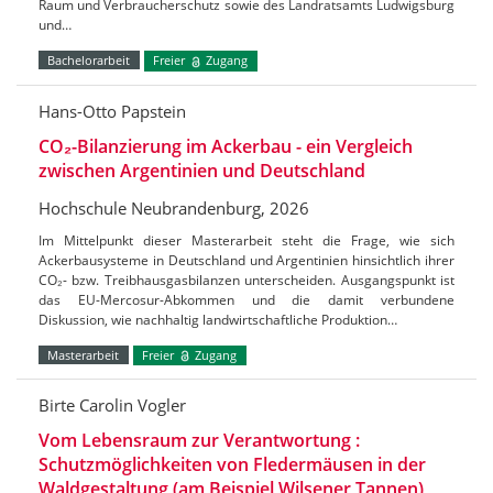
Raum und Verbraucherschutz sowie des Landratsamts Ludwigsburg
und…
Bachelorarbeit
Freier
Zugang
Hans-Otto Papstein
CO₂-Bilanzierung im Ackerbau - ein Vergleich
zwischen Argentinien und Deutschland
Hochschule Neubrandenburg, 2026
Im Mittelpunkt dieser Masterarbeit steht die Frage, wie sich
Ackerbausysteme in Deutschland und Argentinien hinsichtlich ihrer
CO₂- bzw. Treibhausgasbilanzen unterscheiden. Ausgangspunkt ist
das EU-Mercosur-Abkommen und die damit verbundene
Diskussion, wie nachhaltig landwirtschaftliche Produktion…
Masterarbeit
Freier
Zugang
Birte Carolin Vogler
Vom Lebensraum zur Verantwortung :
Schutzmöglichkeiten von Fledermäusen in der
Waldgestaltung (am Beispiel Wilsener Tannen)