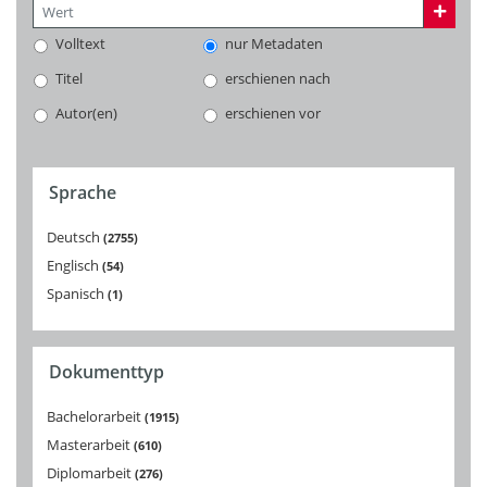
Volltext
nur Metadaten
Titel
erschienen nach
Autor(en)
erschienen vor
Sprache
Deutsch
2755
Englisch
54
Spanisch
1
Dokumenttyp
Bachelorarbeit
1915
Masterarbeit
610
Diplomarbeit
276