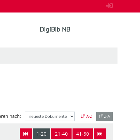
DigiBib NB
eren nach:
A-Z
Z-A
1-20
21-40
41-60