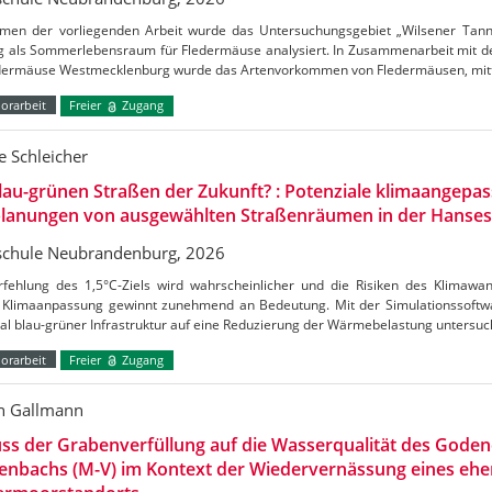
men der vorliegenden Arbeit wurde das Untersuchungsgebiet „Wilsener Tannen
g als Sommerlebensraum für Fledermäuse analysiert. In Zusammenarbeit mit de
edermäuse Westmecklenburg wurde das Artenvorkommen von Fledermäusen, mitt
orarbeit
Freier
Zugang
 Schleicher
lau-grünen Straßen der Zukunft? : Potenziale klimaangepas
lanungen von ausgewählten Straßenräumen in der Hanses
chule Neubrandenburg, 2026
rfehlung des 1,5°C-Ziels wird wahrscheinlicher und die Risiken des Klimaw
Klimaanpassung gewinnt zunehmend an Bedeutung. Mit der Simulationssoftw
al blau-grüner Infrastruktur auf eine Reduzierung der Wärmebelastung untersu
orarbeit
Freier
Zugang
n Gallmann
uss der Grabenverfüllung auf die Wasserqualität des Gode
enbachs (M-V) im Kontext der Wiedervernässung eines ehe