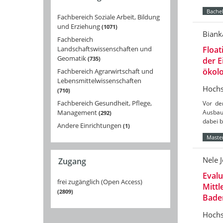
Bachel
Fachbereich Soziale Arbeit, Bildung
und Erziehung
1071
Biank
Fachbereich
Landschaftswissenschaften und
Float
Geomatik
735
der 
ökolo
Fachbereich Agrarwirtschaft und
Lebensmittelwissenschaften
Hochs
710
Fachbereich Gesundheit, Pflege,
Vor de
Management
Ausbau
292
dabei 
Andere Einrichtungen
1
Master
Nele 
Zugang
Eval
frei zugänglich (Open Access)
Mittl
2809
Bade
Hochs