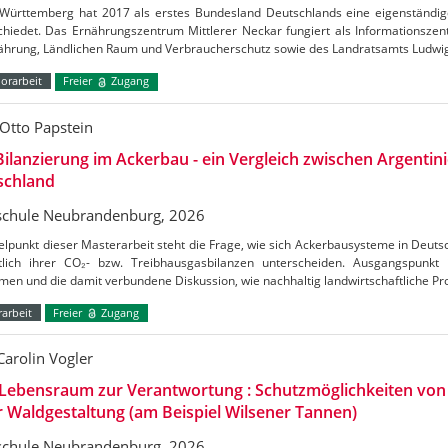
Württemberg hat 2017 als erstes Bundesland Deutschlands eine eigenständig
chiedet. Das Ernährungszentrum Mittlerer Neckar fungiert als Informationszen
nährung, Ländlichen Raum und Verbraucherschutz sowie des Landratsamts Ludw
orarbeit
Freier
Zugang
Otto Papstein
ilanzierung im Ackerbau - ein Vergleich zwischen Argentin
schland
chule Neubrandenburg, 2026
elpunkt dieser Masterarbeit steht die Frage, wie sich Ackerbausysteme in Deuts
htlich ihrer CO₂- bzw. Treibhausgasbilanzen unterscheiden. Ausgangspunkt
en und die damit verbundene Diskussion, wie nachhaltig landwirtschaftliche Pr
arbeit
Freier
Zugang
Carolin Vogler
Lebensraum zur Verantwortung : Schutzmöglichkeiten vo
r Waldgestaltung (am Beispiel Wilsener Tannen)
chule Neubrandenburg, 2026