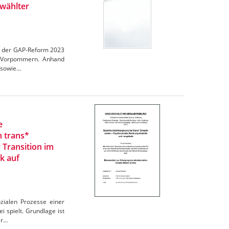
wählter
en der GAP-Reform 2023
rg-Vorpommern. Anhand
 sowie…
e
n trans*
 Transition im
k auf
zialen Prozesse einer
 spielt. Grundlage ist
er…