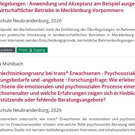
Regelungen : Anwendung und Akzeptanz am Beispiel ausge
irtschaftlicher Betriebe in Mecklenburg-Vorpommern
chule Neubrandenburg, 2026
telpunkt der Bachelorarbeit steht die Einführung der Öko-Regelungen im Rahm
ren praktische Umsetzung in landwirtschaftlichen Betrieben in Mecklenbu
ativer Interviews werden Entscheidungsgründe, betriebliche Rahmenbedingungen
orarbeit
Freier
Zugang
ca Mühlbach
lechtsinkongruenz bei trans* Erwachsenen - Psychosozial
ungsbedarfe und -angebote : Forschungsfrage: Wie erlebe
hsene die emotionalen und psychosozialen Prozesse einer
hsenenalter und welche Erfahrungen zeigen sich in Hinblic
rstützende oder fehlende Beratungsangebote?
chule Neubrandenburg, 2026
sterarbeit untersucht, wie trans* Erwachsene die emotionalen und psychoso
ion im Erwachsenenalter erleben und welche Rolle psychosoziale Beratung dabei
alitative Studie mit narrativ-leitfadengestützten Interviews und inhaltsanalytisch