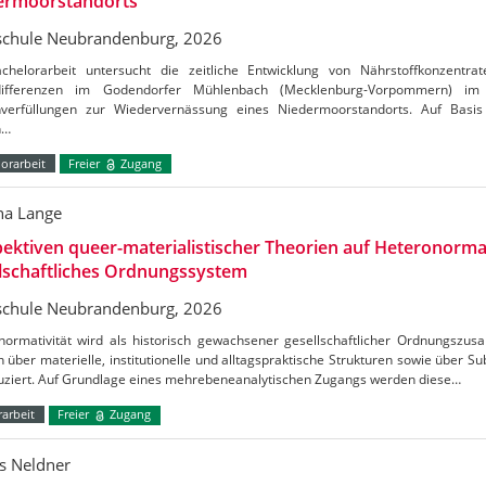
ermoorstandorts
chule Neubrandenburg, 2026
chelorarbeit untersucht die zeitliche Entwicklung von Nährstoffkonzentrat
tdifferenzen im Godendorfer Mühlenbach (Mecklenburg-Vorpommern) 
verfüllungen zur Wiedervernässung eines Niedermoorstandorts. Auf Basis
n…
orarbeit
Freier
Zugang
a Lange
ektiven queer-materialistischer Theorien auf Heteronormat
lschaftliches Ordnungssystem
chule Neubrandenburg, 2026
normativität wird als historisch gewachsener gesellschaftlicher Ordnungszus
h über materielle, institutionelle und alltagspraktische Strukturen sowie über S
uziert. Auf Grundlage eines mehrebeneanalytischen Zugangs werden diese…
arbeit
Freier
Zugang
s Neldner