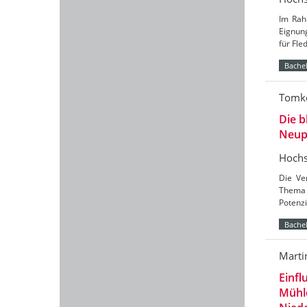
Im Rah
Eignun
für Fl
Bachel
Tomke
Die b
Neup
Hochs
Die Ve
Thema 
Potenzi
Bachel
Marti
Einfl
Mühl