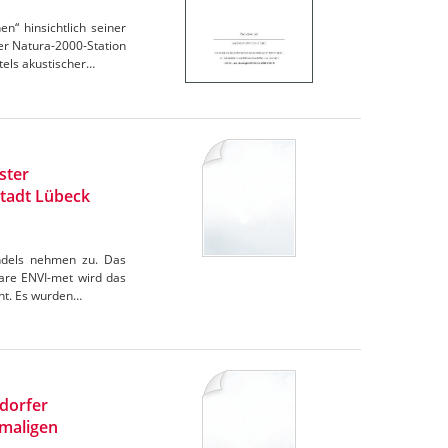
“ hinsichtlich seiner
r Natura-2000-Station
els akustischer…
ster
tadt Lübeck
andels nehmen zu. Das
are ENVI-met wird das
cht. Es wurden…
ndorfer
maligen