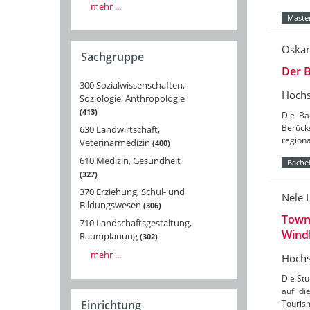
mehr ...
Master
Oskar
Sachgruppe
Der B
300 Sozialwissenschaften,
Hochs
Soziologie, Anthropologie
413
Die Ba
Berücks
630 Landwirtschaft,
region
Veterinärmedizin
400
610 Medizin, Gesundheit
Bachel
327
370 Erziehung, Schul- und
Nele 
Bildungswesen
306
Towns
710 Landschaftsgestaltung,
Wind
Raumplanung
302
mehr ...
Hochs
Die St
auf di
Tourism
Einrichtung