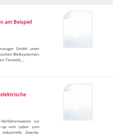
n am Beispiel
derzeuger GmbH unter
atischen Melksystemen:
den Tierwohl,…
elektrische
F-Verfahrensweise zur
le-up vom Labor- zum
industrielle Zwecke.