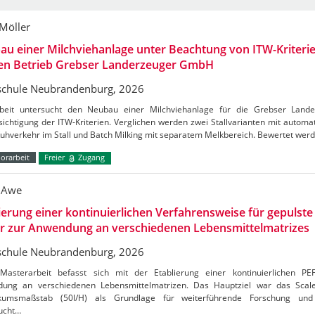
 Möller
u einer Milchviehanlage unter Beachtung von ITW-Kriterie
den Betrieb Grebser Landerzeuger GmbH
chule Neubrandenburg, 2026
beit untersucht den Neubau einer Milchviehanlage für die Grebser Lan
ichtigung der ITW-Kriterien. Verglichen werden zwei Stallvarianten mit autom
Kuhverkehr im Stall und Batch Milking mit separatem Melkbereich. Bewertet wer
orarbeit
Freier
Zugang
 Awe
ierung einer kontinuierlichen Verfahrensweise für gepulste 
er zur Anwendung an verschiedenen Lebensmittelmatrizes
chule Neubrandenburg, 2026
Masterarbeit befasst sich mit der Etablierung einer kontinuierlichen PE
ung an verschiedenen Lebensmittelmatrizen. Das Hauptziel war das Sca
kumsmaßstab (50l/H) als Grundlage für weiterführende Forschung und 
ucht…