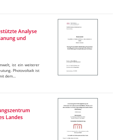
stützte Analyse
Planung und
elt, ist ein weiterer
tung. Photovoltaik ist
omit dem…
rungszentrum
des Landes