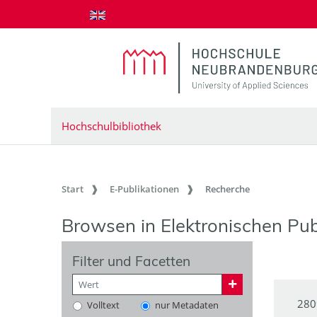
zum Inhalt springen
Hochschulbibliothek
Start
E-Publikationen
Recherche
Browsen in Elektronischen Pub
Filter und Facetten
280
Volltext
nur Metadaten