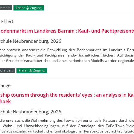
arbeit
Freier
Zugang
 Ehlert
odenmarkt im Landkreis Barnim : Kauf- und Pachtpreisent
chule Neubrandenburg, 2026
chelorarbeit analysiert die Entwicklung des Bodenmarktes im Landkreis Ba
ichtigung der Kauf- und Pachtpreise landwirtschaftlicher Flächen. Auf Basis 
aler Grundstücksmarktberichte und eines hedonischen Modells werden regional
orarbeit
Freier
Zugang
Lange
hip tourism through the residents’ eyes : an analysis in Ka
hoek
chule Neubrandenburg, 2026
udie untersucht die Wahrnehmung des Township-Tourismus in Katutura durch di
e Wohn- und Umweltbedingungen. Auf der Grundlage des ToPo-Town-Projek
us aus sozialer, wirtschaftlicher und ökologischer Perspektive betrachtet. Katutu