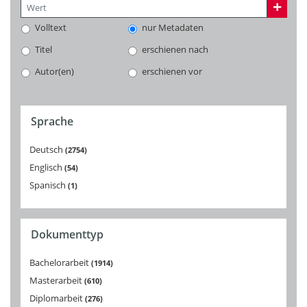
Volltext
nur Metadaten
Titel
erschienen nach
Autor(en)
erschienen vor
Sprache
Deutsch
2754
Englisch
54
Spanisch
1
Dokumenttyp
Bachelorarbeit
1914
Masterarbeit
610
Diplomarbeit
276