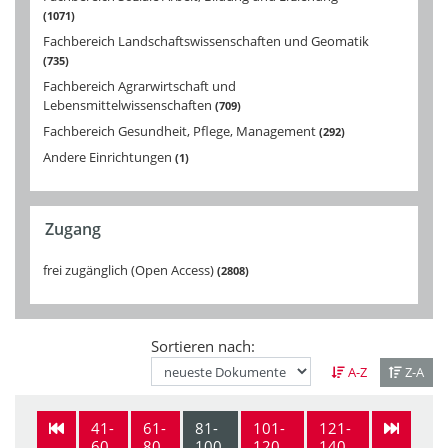
1071
Fachbereich Landschaftswissenschaften und Geomatik
735
Fachbereich Agrarwirtschaft und
Lebensmittelwissenschaften
709
Fachbereich Gesundheit, Pflege, Management
292
Andere Einrichtungen
1
Zugang
frei zugänglich (Open Access)
2808
Sortieren nach:
A-Z
Z-A
41-
61-
81-
101-
121-
60
80
100
120
140