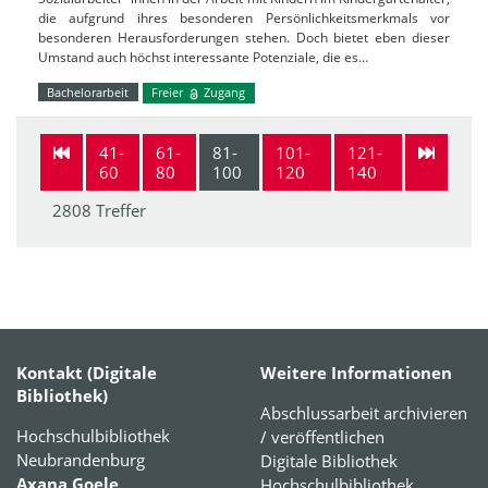
die aufgrund ihres besonderen Persönlichkeitsmerkmals vor
besonderen Herausforderungen stehen. Doch bietet eben dieser
Umstand auch höchst interessante Potenziale, die es…
Bachelorarbeit
Freier
Zugang
41-
61-
81-
101-
121-
60
80
100
120
140
2808 Treffer
Kontakt (Digitale
Weitere Informationen
Bibliothek)
Abschlussarbeit archivieren
Hochschulbibliothek
/ veröffentlichen
Neubrandenburg
Digitale Bibliothek
Axana Goele
Hochschulbibliothek