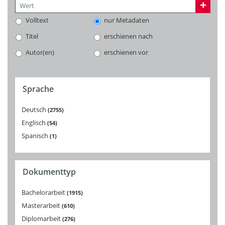
Volltext
nur Metadaten
Titel
erschienen nach
Autor(en)
erschienen vor
Sprache
Deutsch
2755
Englisch
54
Spanisch
1
Dokumenttyp
Bachelorarbeit
1915
Masterarbeit
610
Diplomarbeit
276