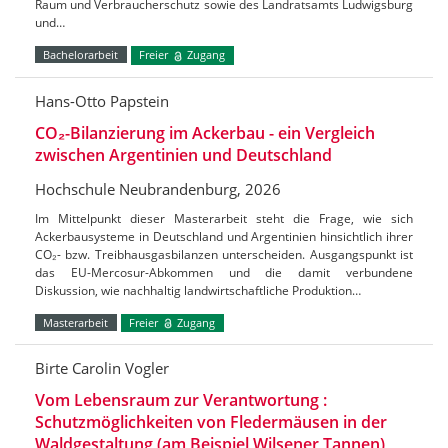
Raum und Verbraucherschutz sowie des Landratsamts Ludwigsburg
und…
Bachelorarbeit
Freier
Zugang
Hans-Otto Papstein
CO₂-Bilanzierung im Ackerbau - ein Vergleich
zwischen Argentinien und Deutschland
Hochschule Neubrandenburg, 2026
Im Mittelpunkt dieser Masterarbeit steht die Frage, wie sich
Ackerbausysteme in Deutschland und Argentinien hinsichtlich ihrer
CO₂- bzw. Treibhausgasbilanzen unterscheiden. Ausgangspunkt ist
das EU-Mercosur-Abkommen und die damit verbundene
Diskussion, wie nachhaltig landwirtschaftliche Produktion…
Masterarbeit
Freier
Zugang
Birte Carolin Vogler
Vom Lebensraum zur Verantwortung :
Schutzmöglichkeiten von Fledermäusen in der
Waldgestaltung (am Beispiel Wilsener Tannen)