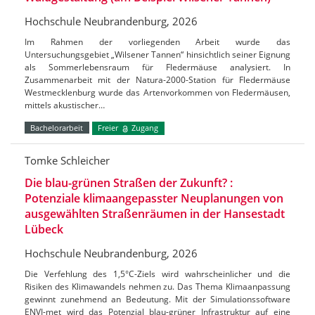
Hochschule Neubrandenburg, 2026
Im Rahmen der vorliegenden Arbeit wurde das
Untersuchungsgebiet „Wilsener Tannen“ hinsichtlich seiner Eignung
als Sommerlebensraum für Fledermäuse analysiert. In
Zusammenarbeit mit der Natura-2000-Station für Fledermäuse
Westmecklenburg wurde das Artenvorkommen von Fledermäusen,
mittels akustischer…
Bachelorarbeit
Freier
Zugang
Tomke Schleicher
Die blau-grünen Straßen der Zukunft? :
Potenziale klimaangepasster Neuplanungen von
ausgewählten Straßenräumen in der Hansestadt
Lübeck
Hochschule Neubrandenburg, 2026
Die Verfehlung des 1,5°C-Ziels wird wahrscheinlicher und die
Risiken des Klimawandels nehmen zu. Das Thema Klimaanpassung
gewinnt zunehmend an Bedeutung. Mit der Simulationssoftware
ENVI-met wird das Potenzial blau-grüner Infrastruktur auf eine