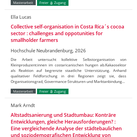
Masterarbeit
Freier
Zugang
Ella Lucas
Collective self-organisation in Costa Rica´s cocoa
sector : challenges and oppotunities for
smallholder farmers
Hochschule Neubrandenburg, 2026
Die Arbeit untersucht kollektive Selbstorganisation von
Kleinproduzent:innen im costaricanischen hungen ab.Kakaosektor
als Reaktion auf begrenzte staatliche Unterstützung. Anhand
qualitativer Feldforschung in drei Regionen zeigt sie, dass
Organisationsgrad, Govermance-Strukturen und Marktanbindung…
Masterarbeit
Freier
Zugang
Mark Arndt
Altstadtsanierung und Stadtumbau: Konträre
Entwicklungen, gleiche Herausforderungen? :
Eine vergleichende Analyse der städtebaulichen
und soziodemografischen Entwicklung von