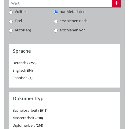
Volltext
nur Metadaten
Titel
erschienen nach
Autor(en)
erschienen vor
Sprache
Deutsch
2755
Englisch
54
Spanisch
1
Dokumenttyp
Bachelorarbeit
1915
Masterarbeit
610
Diplomarbeit
276