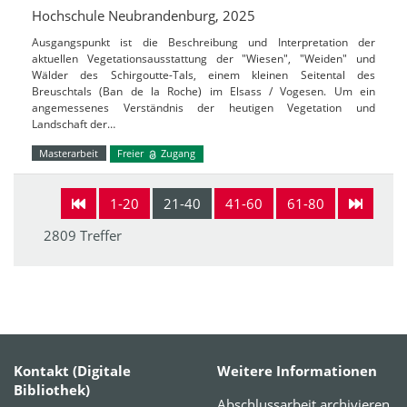
Hochschule Neubrandenburg, 2025
Ausgangspunkt ist die Beschreibung und Interpretation der
aktuellen Vegetationsausstattung der "Wiesen", "Weiden" und
Wälder des Schirgoutte-Tals, einem kleinen Seitental des
Breuschtals (Ban de la Roche) im Elsass / Vogesen. Um ein
angemessenes Verständnis der heutigen Vegetation und
Landschaft der…
Masterarbeit
Freier
Zugang
1-20
21-40
41-60
61-80
2809 Treffer
Kontakt (Digitale
Weitere Informationen
Bibliothek)
Abschlussarbeit archivieren