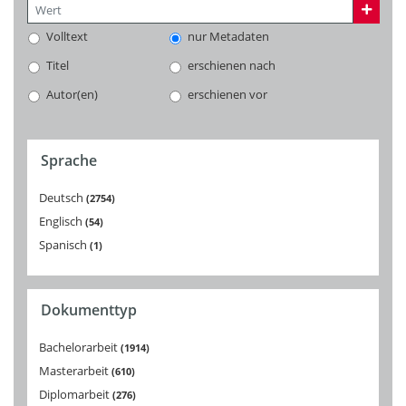
Volltext
nur Metadaten
Titel
erschienen nach
Autor(en)
erschienen vor
Sprache
Deutsch
2754
Englisch
54
Spanisch
1
Dokumenttyp
Bachelorarbeit
1914
Masterarbeit
610
Diplomarbeit
276