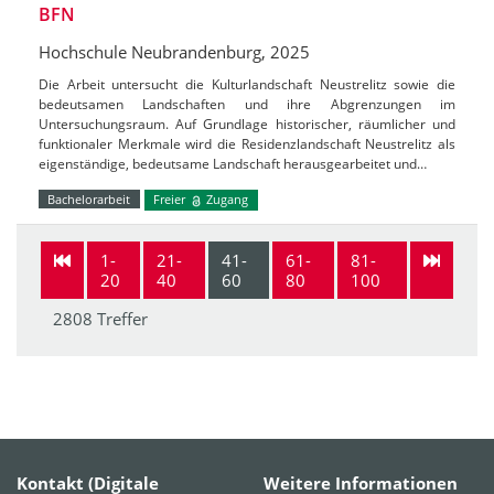
BFN
Hochschule Neubrandenburg, 2025
Die Arbeit untersucht die Kulturlandschaft Neustrelitz sowie die
bedeutsamen Landschaften und ihre Abgrenzungen im
Untersuchungsraum. Auf Grundlage historischer, räumlicher und
funktionaler Merkmale wird die Residenzlandschaft Neustrelitz als
eigenständige, bedeutsame Landschaft herausgearbeitet und…
Bachelorarbeit
Freier
Zugang
1-
21-
41-
61-
81-
20
40
60
80
100
2808 Treffer
Kontakt (Digitale
Weitere Informationen