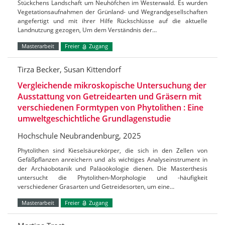
Stückchens Landschaft um Neuhöfchen im Westerwald. Es wurden
Vegetationsaufnahmen der Grünland- und Wegrandgesellschaften
angefertigt und mit ihrer Hilfe Rückschlüsse auf die aktuelle
Landnutzung gezogen, Um dem Verständnis der…
Masterarbeit
Freier
Zugang
Tirza Becker, Susan Kittendorf
Vergleichende mikroskopische Untersuchung der
Ausstattung von Getreidearten und Gräsern mit
verschiedenen Formtypen von Phytolithen : Eine
umweltgeschichtliche Grundlagenstudie
Hochschule Neubrandenburg, 2025
Phytolithen sind Kieselsäurekörper, die sich in den Zellen von
Gefäßpflanzen anreichern und als wichtiges Analyseinstrument in
der Archäobotanik und Paläoökologie dienen. Die Masterthesis
untersucht die Phytolithen-Morphologie und -häufigkeit
verschiedener Grasarten und Getreidesorten, um eine…
Masterarbeit
Freier
Zugang