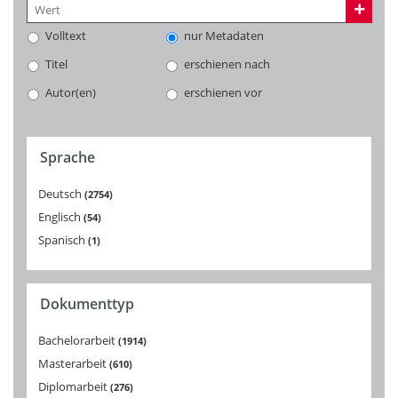
Volltext
nur Metadaten
Titel
erschienen nach
Autor(en)
erschienen vor
Sprache
Deutsch
2754
Englisch
54
Spanisch
1
Dokumenttyp
Bachelorarbeit
1914
Masterarbeit
610
Diplomarbeit
276