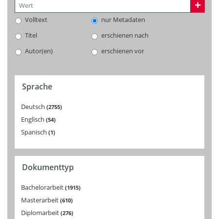
Volltext
nur Metadaten
Titel
erschienen nach
Autor(en)
erschienen vor
Sprache
Deutsch
2755
Englisch
54
Spanisch
1
Dokumenttyp
Bachelorarbeit
1915
Masterarbeit
610
Diplomarbeit
276