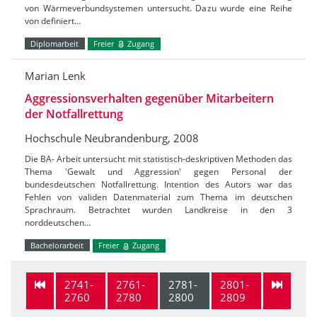
von Wärmeverbundsystemen untersucht. Dazu wurde eine Reihe
von definiert…
Diplomarbeit
Freier
Zugang
Marian Lenk
Aggressionsverhalten gegenüber Mitarbeitern
der Notfallrettung
Hochschule Neubrandenburg, 2008
Die BA- Arbeit untersucht mit statistisch-deskriptiven Methoden das
Thema 'Gewalt und Aggression' gegen Personal der
bundesdeutschen Notfallrettung. Intention des Autors war das
Fehlen von validen Datenmaterial zum Thema im deutschen
Sprachraum. Betrachtet wurden Landkreise in den 3
norddeutschen…
Bachelorarbeit
Freier
Zugang
2741-
2761-
2781-
2801-
2760
2780
2800
2809