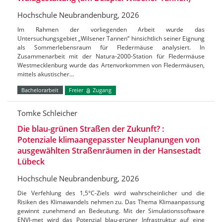
Hochschule Neubrandenburg, 2026
Im Rahmen der vorliegenden Arbeit wurde das
Untersuchungsgebiet „Wilsener Tannen“ hinsichtlich seiner Eignung
als Sommerlebensraum für Fledermäuse analysiert. In
Zusammenarbeit mit der Natura-2000-Station für Fledermäuse
Westmecklenburg wurde das Artenvorkommen von Fledermäusen,
mittels akustischer…
Bachelorarbeit
Freier
Zugang
Tomke Schleicher
Die blau-grünen Straßen der Zukunft? :
Potenziale klimaangepasster Neuplanungen von
ausgewählten Straßenräumen in der Hansestadt
Lübeck
Hochschule Neubrandenburg, 2026
Die Verfehlung des 1,5°C-Ziels wird wahrscheinlicher und die
Risiken des Klimawandels nehmen zu. Das Thema Klimaanpassung
gewinnt zunehmend an Bedeutung. Mit der Simulationssoftware
ENVI-met wird das Potenzial blau-grüner Infrastruktur auf eine