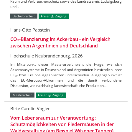
Raum und Verbraucherschutz sowie des Landratsamts Ludwigsburg
und…
Bachelorarbeit
Freier
Zugang
Hans-Otto Papstein
CO₂-Bilanzierung im Ackerbau - ein Vergleich
zwischen Argentinien und Deutschland
Hochschule Neubrandenburg, 2026
Im Mittelpunkt dieser Masterarbeit steht die Frage, wie sich
Ackerbausysteme in Deutschland und Argentinien hinsichtlich ihrer
CO₂- bzw. Treibhausgasbilanzen unterscheiden. Ausgangspunkt ist
das EU-Mercosur-Abkommen und die damit verbundene
Diskussion, wie nachhaltig landwirtschaftliche Produktion…
Masterarbeit
Freier
Zugang
Birte Carolin Vogler
Vom Lebensraum zur Verantwortung :
Schutzmöglichkeiten von Fledermäusen in der
Waldgestaltung (am Beispiel Wilsener Tannen)