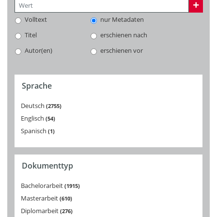
Volltext
nur Metadaten
Titel
erschienen nach
Autor(en)
erschienen vor
Sprache
Deutsch
2755
Englisch
54
Spanisch
1
Dokumenttyp
Bachelorarbeit
1915
Masterarbeit
610
Diplomarbeit
276