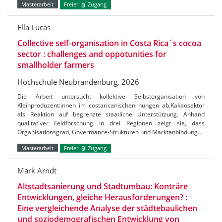
Masterarbeit
Freier
Zugang
Ella Lucas
Collective self-organisation in Costa Rica´s cocoa
sector : challenges and oppotunities for
smallholder farmers
Hochschule Neubrandenburg, 2026
Die Arbeit untersucht kollektive Selbstorganisation von
Kleinproduzent:innen im costaricanischen hungen ab.Kakaosektor
als Reaktion auf begrenzte staatliche Unterstützung. Anhand
qualitativer Feldforschung in drei Regionen zeigt sie, dass
Organisationsgrad, Govermance-Strukturen und Marktanbindung…
Masterarbeit
Freier
Zugang
Mark Arndt
Altstadtsanierung und Stadtumbau: Konträre
Entwicklungen, gleiche Herausforderungen? :
Eine vergleichende Analyse der städtebaulichen
und soziodemografischen Entwicklung von