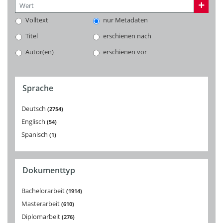
Volltext
nur Metadaten
Titel
erschienen nach
Autor(en)
erschienen vor
Sprache
Deutsch
2754
Englisch
54
Spanisch
1
Dokumenttyp
Bachelorarbeit
1914
Masterarbeit
610
Diplomarbeit
276