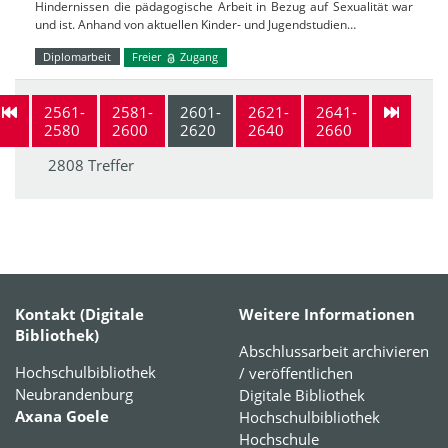
Hindernissen die pädagogische Arbeit in Bezug auf Sexualität war
und ist. Anhand von aktuellen Kinder- und Jugendstudien…
Diplomarbeit
Freier
Zugang
2561-
2581-
2601-
2621-
2641-
2580
2600
2620
2640
2660
2808 Treffer
Kontakt (Digitale
Weitere Informationen
Bibliothek)
Abschlussarbeit archivieren
Hochschulbibliothek
/ veröffentlichen
Neubrandenburg
Digitale Bibliothek
Axana Goele
Hochschulbibliothek
Hochschule