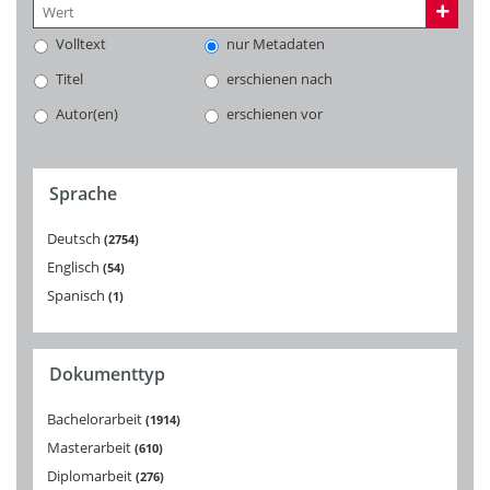
Volltext
nur Metadaten
Titel
erschienen nach
Autor(en)
erschienen vor
Sprache
Deutsch
2754
Englisch
54
Spanisch
1
Dokumenttyp
Bachelorarbeit
1914
Masterarbeit
610
Diplomarbeit
276