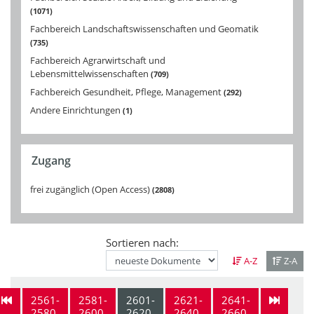
1071
Fachbereich Landschaftswissenschaften und Geomatik
735
Fachbereich Agrarwirtschaft und
Lebensmittelwissenschaften
709
Fachbereich Gesundheit, Pflege, Management
292
Andere Einrichtungen
1
Zugang
frei zugänglich (Open Access)
2808
Sortieren nach:
A-Z
Z-A
2561-
2581-
2601-
2621-
2641-
2580
2600
2620
2640
2660