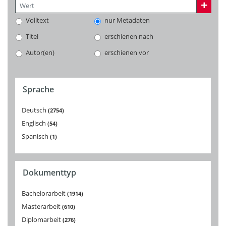
Volltext
nur Metadaten
Titel
erschienen nach
Autor(en)
erschienen vor
Sprache
Deutsch
2754
Englisch
54
Spanisch
1
Dokumenttyp
Bachelorarbeit
1914
Masterarbeit
610
Diplomarbeit
276