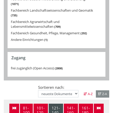
1071
Fachbereich Landschaftswissenschaften und Geomatik
735
Fachbereich Agrarwirtschaft und
Lebensmittelwissenschaften
709
Fachbereich Gesundheit, Pflege, Management
292
Andere Einrichtungen
1
Zugang
frei zugänglich (Open Access)
2808
Sortieren nach:
A-Z
Z-A
81-
101-
121-
141-
161-
100
120
140
160
180