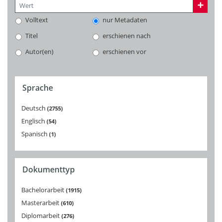
Volltext
nur Metadaten
Titel
erschienen nach
Autor(en)
erschienen vor
Sprache
Deutsch
2755
Englisch
54
Spanisch
1
Dokumenttyp
Bachelorarbeit
1915
Masterarbeit
610
Diplomarbeit
276