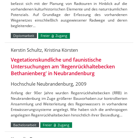
befasst sich mit der Planung von Radtouren in Hinblick auf die
vorhandenen kulturhistorischen Elemente und des naturräumlichen
Potenzials. Auf Grundlage der Erfassung des vorhandenen
Wegenetzes einschließlich ausgewiesener Radwege und deren
begleitender…
Diplomarbeit
Freier
Zugang
Kerstin Schultz, Kristina Körsten
Vegetationskundliche und faunistische
Untersuchungen am 'Regenrückhaltebecken
Bethanienberg' in Neubrandenburg
Hochschule Neubrandenburg, 2009
Anfang der 90er Jahre wurden Regenrückhaltebecken (RRB) in
Neubrandenburg im Zuge größerer Bauvorhaben zur kontrollierten
Ansammlung und Weiterleitung des Regenwassers in vorhandene
Entwässerungssysteme angelegt. Wie haben sich die anthropogen
angelegten Regenrückhaltebecken hinsichtlich ihrer Besiedlung…
Bachelorarbeit
Freier
Zugang