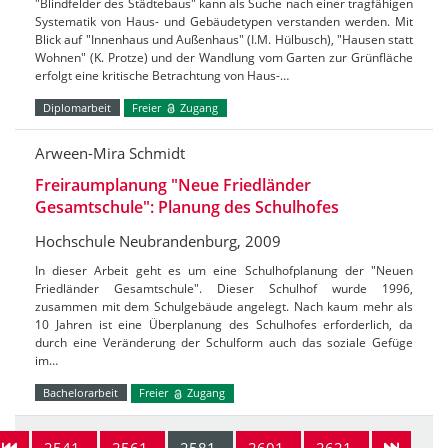
"Blindfelder des Städtebaus" kann als Suche nach einer tragfähigen
Systematik von Haus- und Gebäudetypen verstanden werden. Mit
Blick auf "Innenhaus und Außenhaus" (I.M. Hülbusch), "Hausen statt
Wohnen" (K. Protze) und der Wandlung vom Garten zur Grünfläche
erfolgt eine kritische Betrachtung von Haus-…
Diplomarbeit
Freier
Zugang
Arween-Mira Schmidt
Freiraumplanung "Neue Friedländer
Gesamtschule": Planung des Schulhofes
Hochschule Neubrandenburg, 2009
In dieser Arbeit geht es um eine Schulhofplanung der "Neuen
Friedländer Gesamtschule". Dieser Schulhof wurde 1996,
zusammen mit dem Schulgebäude angelegt. Nach kaum mehr als
10 Jahren ist eine Überplanung des Schulhofes erforderlich, da
durch eine Veränderung der Schulform auch das soziale Gefüge
im…
Bachelorarbeit
Freier
Zugang
2541-
2561-
2581-
2601-
2621-