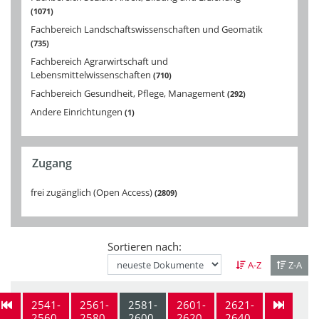
1071
Fachbereich Landschaftswissenschaften und Geomatik
735
Fachbereich Agrarwirtschaft und
Lebensmittelwissenschaften
710
Fachbereich Gesundheit, Pflege, Management
292
Andere Einrichtungen
1
Zugang
frei zugänglich (Open Access)
2809
Sortieren nach:
A-Z
Z-A
2541-
2561-
2581-
2601-
2621-
2560
2580
2600
2620
2640